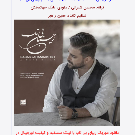
ترانه: محسن شیرالی / ملودی: بابک جهانبخش
تنظیم کننده: معین راهبر
دانلود موزیک زیبای بی تاب با لینک مستقیم و کیفیت اورجینال در