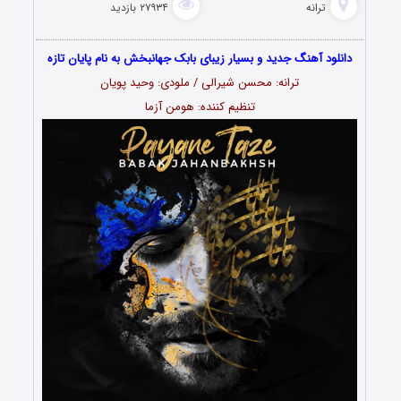
ترانه
۲۷۹۳۴ بازدید
دانلود آهنگ جدید و بسیار زیبای بابک جهانبخش به نام پایان تازه
ترانه: محسن شیرالی / ملودی: وحید پویان
تنظیم کننده: هومن آزما