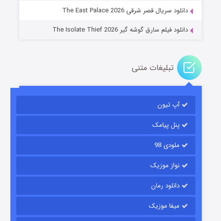
دانلود سریال قصر شرقی The East Palace 2026
دانلود فیلم سارق گوشه گیر The Isolate Thief 2026
تبلیغات متنی
آپ تیون
مردگان متحرک: شهر مرده ۳
۲ (زیرنویس)
قسمت
منتشر شد
پنل پیامک
ملودی 98
نواز موزیک
دانلود رمان
میفا موزیک