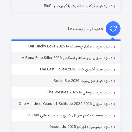
دانلود فیلم کوکتل مولوتوف با کیفیت BluRay
جدیدترین پست‌ها
شوهر
دانلود سریال عشق چسبناک ما Our Sticky Love 2026
۸ (زیرنویس)
قسمت
منتشر شد
دانلود سریال زن متاهل آدمکش A Bona Fide Killer 2026
دانلود فیلم آخرین خانه The Last House 2026
دانلود فیلم سول‌میت Soulm8te 2026
دانلود سریال وستی‌ها The Westies 2026
دانلود سریال One Hundred Years of Solitude 2024-2026
دانلود قسمت پنجم سریال کوری با کیفیت عالی BluRay
عملیات آپارتمان
دانلود انیمیشن دکورادو Decorado 2025
۲ (زیرنویس)
قسمت
منتشر شد