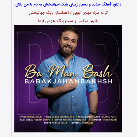
دانلود آهنگ جدید و بسیار زیبای بابک جهانبخش به نام با من باش
ترانه سرا: مهدی ایوبی / آهنگساز: بابک جهانبخش
نظیم، میکس و مسترینگ: هومن آزما