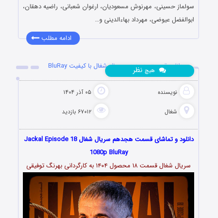
سولماز حسینی، مهرنوش مسعودیان، ارغوان شعبانی، راضیه دهقان،
ابوالفضل عیوضی، مهرداد بهاءالدینی و…
ادامه مطلب
دانلود قسمت هجدهم سریال شغال با کیفیت BluRay
نظر
هیچ
نویسنده
۰۵ آذر ۱۴۰۴
شغال
۶۷۰۱۲ بازدید
دانلود و تماشای قسمت هجدهم سریال شغال Jackal Episode 18
1080p BluRay
سریال شغال قسمت ۱۸ محصول ۱۴۰۴ به کارگردانی بهرنگ توفیقی