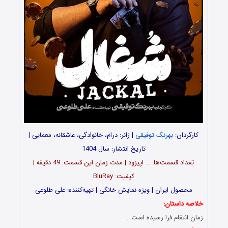
کارگردان:
بهرنگ توفیقی
| ژانر: درام، خانوادگی، عاشقانه، معمایی |
تاریخ انتشار: سال 1404
تعداد قسمت‌ها: … اپیزود | مدت زمان این قسمت: 49 دقیقه |
کیفیت: BluRay
محصول ایران | ویژه نمایش خانگی | تهیه‌کننده: علی طلوعی
خلاصه داستان:
زمان انتقام فرا رسیده است…