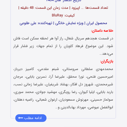
تاریخ انتشار: سال 1404
تعداد قسمت‌ها: … اپیزود | مدت زمان این قسمت: 48 دقیقه |
کیفیت: BluRay
محصول ایران | ویژه نمایش خانگی | تهیه‌کننده: علی طلوعی
خلاصه داستان:
در قسمت هجدهم سریال شغال، راز آوا هر لحظه ممکن است فاش
شود. این موضوع فرهاد کاویان را از تمام جهات زیر فشار قرار
می‌دهد…
بازیگران:
محمدمهدی سلطانی سروستانی، شبنم مقدمی، کامبیز دیرباز،
امیرحسین فتحی، نورا محقق، علیرضا آرا، نسرین بابایی، مرجان
شیرمحمدی، شهروز دل افکار، بهشاد شریفیان، علیرضا زمانی نسب،
باربد بابایی، ایلیا کیوان، رضا رویگری، مهشید جوادی، محمد سوری،
سولماز حسینی، مهرنوش مسعودیان، ارغوان شعبانی، راضیه دهقان،
ابوالفضل عیوضی، مهرداد بهاءالدینی و…
ادامه مطلب