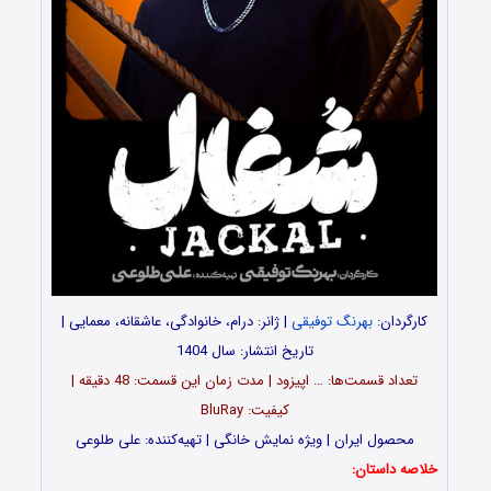
کارگردان:
بهرنگ توفیقی
| ژانر: درام، خانوادگی، عاشقانه، معمایی |
تاریخ انتشار: سال 1404
تعداد قسمت‌ها: … اپیزود | مدت زمان این قسمت: 48 دقیقه |
کیفیت: BluRay
محصول ایران | ویژه نمایش خانگی | تهیه‌کننده: علی طلوعی
خلاصه داستان: