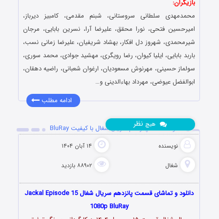
بازیگران:
محمدمهدی سلطانی سروستانی، شبنم مقدمی، کامبیز دیرباز،
امیرحسین فتحی، نورا محقق، علیرضا آرا، نسرین بابایی، مرجان
شیرمحمدی، شهروز دل افکار، بهشاد شریفیان، علیرضا زمانی نسب،
باربد بابایی، ایلیا کیوان، رضا رویگری، مهشید جوادی، محمد سوری،
سولماز حسینی، مهرنوش مسعودیان، ارغوان شعبانی، راضیه دهقان،
ابوالفضل عیوضی، مهرداد بهاءالدینی و…
ادامه مطلب
نظر
هیچ
دانلود قسمت پانزدهم سریال شغال با کیفیت BluRay
نویسنده
۱۴ آبان ۱۴۰۴
شغال
۸۸۹۰۲ بازدید
دانلود و تماشای قسمت پانزدهم سریال شغال Jackal Episode 15
1080p BluRay