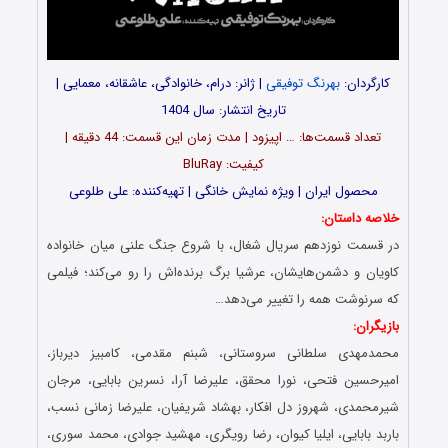
کارگردان:
بهرنگ توفیقی
| ژانر: درام، خانوادگی، عاشقانه، معمایی |
تاریخ انتشار: سال 1404
تعداد قسمت‌ها: … اپیزود | مدت زمان این قسمت: 44 دقیقه |
کیفیت: BluRay
محصول ایران | ویژه نمایش خانگی | تهیه‌کننده: علی طلوعی
خلاصه داستان:
در قسمت نوزدهم سریال شغال، با شروع جنگ علنی میان خانواده
کاویان و دشمن‌هایشان، عرشیا برگ برنده‌اش را رو می‌کند؛ فیلمی
که سرنوشت همه را تغییر می‌دهد…
بازیگران:
محمدمهدی سلطانی سروستانی، شبنم مقدمی، کامبیز دیرباز،
امیرحسین فتحی، نورا محقق، علیرضا آرا، نسرین بابایی، مرجان
شیرمحمدی، شهروز دل افکار، بهشاد شریفیان، علیرضا زمانی نسب،
باربد بابایی، ایلیا کیوان، رضا رویگری، مهشید جوادی، محمد سوری،