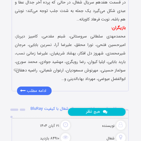
در قسمت هفدهم سریال شغال، در حالی که پرده آخر جدال عطا و
عبدی شکل می‌گیرد یک جمله به شدت جلب توجه می‌کند؛ نوبتی
هم باشه، نوبت فرهاد کاویانه…
بازیگران:
محمدمهدی سلطانی سروستانی، شبنم مقدمی، کامبیز دیرباز،
امیرحسین فتحی، نورا محقق، علیرضا آرا، نسرین بابایی، مرجان
شیرمحمدی، شهروز دل افکار، بهشاد شریفیان، علیرضا زمانی نسب،
باربد بابایی، ایلیا کیوان، رضا رویگری، مهشید جوادی، محمد سوری،
سولماز حسینی، مهرنوش مسعودیان، ارغوان شعبانی، راضیه دهقان،
ابوالفضل عیوضی، مهرداد بهاءالدینی و…
ادامه مطلب
دانلود قسمت شانزدهم سریال شغال با کیفیت BluRay
نظر
هیچ
نویسنده
۲۱ آبان ۱۴۰۴
شغال
۸۴۹۱۰ بازدید