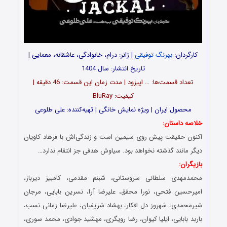
کارگردان:
بهرنگ توفیقی
| ژانر: درام، خانوادگی، عاشقانه، معمایی |
تاریخ انتشار: سال 1404
تعداد قسمت‌ها: … اپیزود | مدت زمان این قسمت: 46 دقیقه |
کیفیت: BluRay
محصول ایران | ویژه نمایش خانگی | تهیه‌کننده: علی طلوعی
خلاصه داستان:
اکنون حقیقت پیش روی سیمین است و زندگی‌اش با فرهاد کاویان
دیگر مانند گذشته نخواهد بود. سیاوش هدفی جز انتقام ندارد…
بازیگران:
محمدمهدی سلطانی سروستانی، شبنم مقدمی، کامبیز دیرباز،
امیرحسین فتحی، نورا محقق، علیرضا آرا، نسرین بابایی، مرجان
شیرمحمدی، شهروز دل افکار، بهشاد شریفیان، علیرضا زمانی نسب،
باربد بابایی، ایلیا کیوان، رضا رویگری، مهشید جوادی، محمد سوری،