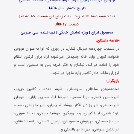
کارگردان:
بهرنگ توفیقی
| ژانر: درام، خانوادگی، عاشقانه، معمایی |
تاریخ انتشار: سال 1404
تعداد قسمت‌ها: 15 اپیزود | مدت زمان این قسمت: 45 دقیقه |
کیفیت: BluRay
محصول ایران | ویژه نمایش خانگی | تهیه‌کننده: علی طلوعی
خلاصه داستان:
در قسمت چهاردهم سریال شغال، در روزی که آوا به عنوان عروس
خانواده کاویان وارد خانه جدیدش می‌شود؛ آزاد برای گرفتن انتقام
خود را آماده می‌کند، نیکتاج به فکر ضربه زدن به سیمین است و
فروزان ملک، مادر کامیار وارد ماجرا می‌شود…
بازیگران:
محمدمهدی سلطانی سروستانی، شبنم مقدمی، کامبیز دیرباز،
امیرحسین فتحی، نورا محقق، علیرضا آرا، نسرین بابایی، مرجان
شیرمحمدی، شهروز دل افکار، بهشاد شریفیان، علیرضا زمانی نسب،
باربد بابایی، ایلیا کیوان، رضا رویگری، مهشید جوادی، محمد سوری،
سولماز حسینی، مهرنوش مسعودیان، ارغوان شعبانی، راضیه دهقان،
ابوالفضل عیوضی، مهرداد بهاءالدینی و…