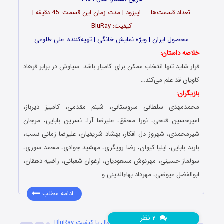
تعداد قسمت‌ها: … اپیزود | مدت زمان این قسمت: 45 دقیقه |
کیفیت: BluRay
محصول ایران | ویژه نمایش خانگی | تهیه‌کننده: علی طلوعی
خلاصه داستان:
فرار شاید تنها انتخاب ممکن برای کامیار باشد. سیاوش در برابر فرهاد
کاویان قد علم می‌کند…
بازیگران:
محمدمهدی سلطانی سروستانی، شبنم مقدمی، کامبیز دیرباز،
امیرحسین فتحی، نورا محقق، علیرضا آرا، نسرین بابایی، مرجان
شیرمحمدی، شهروز دل افکار، بهشاد شریفیان، علیرضا زمانی نسب،
باربد بابایی، ایلیا کیوان، رضا رویگری، مهشید جوادی، محمد سوری،
سولماز حسینی، مهرنوش مسعودیان، ارغوان شعبانی، راضیه دهقان،
ابوالفضل عیوضی، مهرداد بهاءالدینی و…
ادامه مطلب
نظر
۲
دانلود قسمت بیستم سریال شغال با کیفیت BluRay