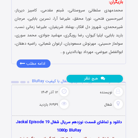
بازیگران:
محمدمهدی سلطانی سروستانی، شبنم مقدمی، کامبیز دیرباز،
امیرحسین فتحی، نورا محقق، علیرضا آرا، نسرین بابایی، مرجان
شیرمحمدی، شهروز دل افکار، بهشاد شریفیان، علیرضا زمانی نسب،
باربد بابایی، ایلیا کیوان، رضا رویگری، مهشید جوادی، محمد سوری،
سولماز حسینی، مهرنوش مسعودیان، ارغوان شعبانی، راضیه دهقان،
ابوالفضل عیوضی، مهرداد بهاءالدینی و…
ادامه مطلب
نظر
هیچ
دانلود قسمت نوزدهم سریال شغال با کیفیت BluRay
نویسنده
۱۲ آذر ۱۴۰۴
شغال
۶۲۹۶۹ بازدید
دانلود و تماشای قسمت نوزدهم سریال شغال Jackal Episode 19
1080p BluRay