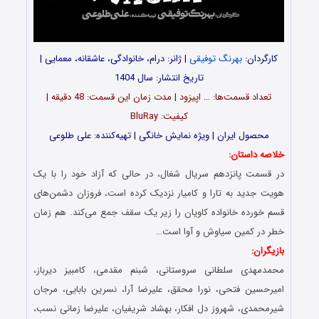
کارگردان:
بهرنگ توفیقی
| ژانر: درام، خانوادگی، عاشقانه، معمایی |
تاریخ انتشار: سال 1404
تعداد قسمت‌ها: … اپیزود | مدت زمان این قسمت: 48 دقیقه |
کیفیت: BluRay
محصول ایران | ویژه نمایش خانگی | تهیه‌کننده: علی طلوعی
خلاصه داستان:
در قسمت پانزدهم سریال شغال، در حالی که آزاد خود را با یک
هویت جدید به تارا و کامیار نزدیک کرده است، فروزان دشمن‌های
قسم خورده خانواده کاویان را زیر یک سقف جمع می‌کند. هم زمان
خطر در کمین سیاوش و آوا است…
بازیگران:
محمدمهدی سلطانی سروستانی، شبنم مقدمی، کامبیز دیرباز،
امیرحسین فتحی، نورا محقق، علیرضا آرا، نسرین بابایی، مرجان
شیرمحمدی، شهروز دل افکار، بهشاد شریفیان، علیرضا زمانی نسب،