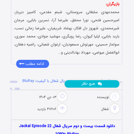
بازیگران:
محمدمهدی سلطانی سروستانی، شبنم مقدمی، کامبیز دیرباز،
امیرحسین فتحی، نورا محقق، علیرضا آرا، نسرین بابایی، مرجان
شیرمحمدی، شهروز دل افکار، بهشاد شریفیان، علیرضا زمانی نسب،
باربد بابایی، ایلیا کیوان، رضا رویگری، مهشید جوادی، محمد سوری،
سولماز حسینی، مهرنوش مسعودیان، ارغوان شعبانی، راضیه دهقان،
ابوالفضل عیوضی، مهرداد بهاءالدینی و…
ادامه مطلب
دانلود قسمت بیست و دوم سریال شغال با کیفیت BluRay
نظر
هیچ
نویسنده
۰۳ دی ۱۴۰۴
شغال
۴۷۶۰۶ بازدید
دانلود قسمت بیست و دوم سریال شغال Jackal Episode 22