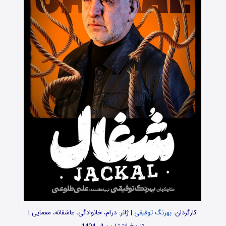
کارگردان:
بهرنگ توفیقی
| ژانر: درام، خانوادگی، عاشقانه، معمایی |