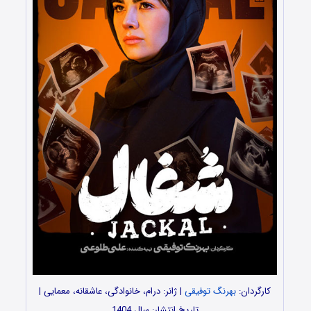
کارگردان:
بهرنگ توفیقی
| ژانر: درام، خانوادگی، عاشقانه، معمایی |
تاریخ انتشار: سال 1404