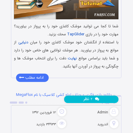
شما تا كجا می توانید موشک كاغذی خود را به پرواز در بیاورید؟
مهارت خود را در بازی
TapGlider
محك بزنید.
با استفاده از انگشتان خود موشک كاغذی خود را میان
دنیایی
از
موانع به پرواز در بیاورید. هر موشك توانایی های خاص خود را دارد
و شما باید براساس موانع
نهایت
دقت را برای انتخاب موشک ها و
چگونگی به پرواز در آوردن آنها بكنید.
ادامه مطلب
دانلود بازی فکری و جذاب لوله کشی کلاسیک با نام MegaFlux
نظر
۲
(اندروید)
Admin
۱۲ فروردین ۱۳۹۲
اندروید
۳۴۹۳۳ بازدید