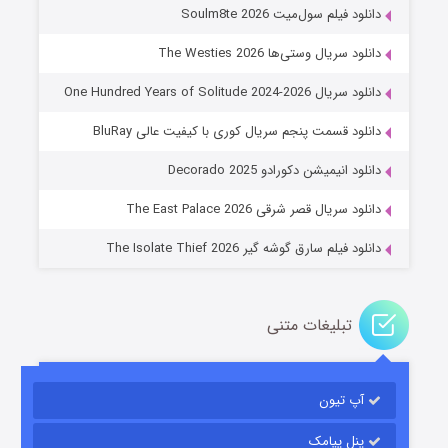
دانلود فیلم سول‌میت Soulm8te 2026
دانلود سریال وستی‌ها The Westies 2026
دانلود سریال One Hundred Years of Solitude 2024-2026
دانلود قسمت پنجم سریال کوری با کیفیت عالی BluRay
عملیات آپارتمان
دانلود انیمیشن دکورادو Decorado 2025
۲ (زیرنویس)
قسمت
منتشر شد
دانلود سریال قصر شرقی The East Palace 2026
دانلود فیلم سارق گوشه گیر The Isolate Thief 2026
تبلیغات متنی
آپ تیون
مردگان متحرک: شهر مرده ۳
۲ (زیرنویس)
قسمت
منتشر شد
پنل پیامک