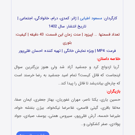
کارگردان:
مسعود اطیابی
| ژانر: کمدی، درام، خانوادگی، اجتماعی |
تاریخ انتشار: سال 1402
تعداد قسمت‎ها: … اپیزود | مدت زمان این قسمت: 43 دقیقه | کیفیت:
بلوری
فرمت: MP4 | ویژه نمایش خانگی | تهیه کننده: احسان ظلی‌پور
خلاصه داستان:
آریا ازدواج کرد و جمشید آزاد شد ولی هنوز بزرگترین سوال
اینجاست که قاتل کیست؟ تمام امید جمشید به رضا خرسند است
که چاره‌ای بیاندیشد تا قاتل را پیدا کند…
بازیگران:
حسین یاری، یکتا ناصر، مهران غفوریان، بهناز جعفری، ایمان صفا،
مه‌لقا باقری، گیتی قاسمی، غلامرضا نیکخواه، بیژن بنفشه خواه،
علیرضا خمسه، آرش ظلی‌پور، سیروس همتی، یوسف صیادی، جواد
پولادی، صفر کشکولی و…