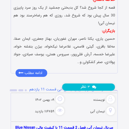
قصه از کجا شروع شد؟ کل بدبختی جمشید از یک روز سرد پاییزی
30 سال پیش بود که شروع شد، روزی که هم رضاخرسند بود هم
نیسان آبی!
بازیگران:
حسین یاری، یکتا ناصر، مهران غفوریان، بهناز جعفری، ایمان صفا،
مه‌لقا باقری، گیتی قاسمی، غلامرضا نیکخواه، بیژن بنفشه خواه،
علیرضا خمسه، آرش ظلی‌پور، سیروس همتی، یوسف صیادی، جواد
پولادی، صفر کشکولی و…
ادامه مطلب
نظر
۳
دانلود فصل دوم سریال نیسان آبی قسمت 11 یازدهم
نویسنده
۰۹ بهمن ۱۴۰۲
نیسان آبی
۱۱۶۷۵۹ بازدید
سریال نیسان آبی فصل 2 قسمت 11 با کیفیت عالی Blue Nissan