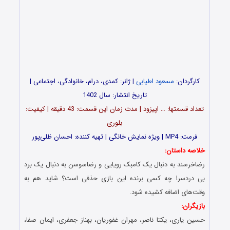
کارگردان:
مسعود اطیابی
| ژانر: کمدی، درام، خانوادگی، اجتماعی |
تاریخ انتشار: سال 1402
تعداد قسمت‎ها: … اپیزود | مدت زمان این قسمت: 43 دقیقه | کیفیت:
بلوری
فرمت: MP4 | ویژه نمایش خانگی | تهیه کننده: احسان ظلی‌پور
خلاصه داستان:
رضاخرسند به دنبال یک کامبک رویایی و رضاسوسن به دنبال یک برد
بی دردسر! چه کسی برنده این بازی حذفی است؟ شاید هم به
وقت‌های اضافه کشیده شود.
بازیگران:
حسین یاری، یکتا ناصر، مهران غفوریان، بهناز جعفری، ایمان صفا،