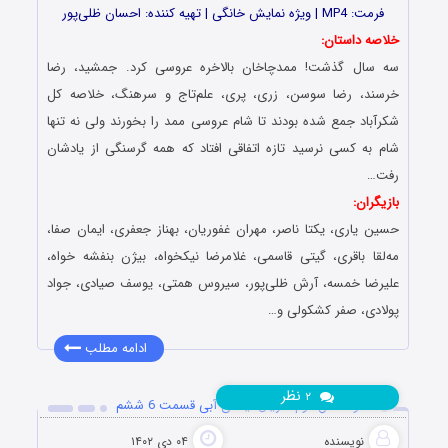
فرمت: MP4 | ویژه نمایش خانگی | تهیه کننده: احسان ظلی‌پور
خلاصه داستان:
سه سال گذشت! ممدچاخان بالاخره عروسی کرد. جمشید، رضا
خرسند، رضا سوسن، زری، پری، علم‌تاج و سرهنگ، خلاصه کل
شکرآباد جمع شده بودند تا شام عروسی ممد را بخورند ولی نه تنها
شام به کسی نرسید تازه اتفاقی افتاد که همه گرسنگی از یادشان
رفت…
بازیگران:
حسین یاری، یکتا ناصر، مهران غفوریان، بهناز جعفری، ایمان صفا،
مه‌لقا باقری، گیتی قاسمی، غلامرضا نیکخواه، بیژن بنفشه خواه،
علیرضا خمسه، آرش ظلی‌پور، سیروس همتی، یوسف صیادی، جواد
پولادی، صفر کشکولی و…
ادامه مطلب
نظر
۲
دانلود فصل دوم سریال نیسان آبی قسمت 6 ششم
نویسنده
۰۴ دی ۱۴۰۲