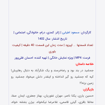
کارگردان:
مسعود اطیابی
| ژانر: کمدی، درام، خانوادگی، اجتماعی |
تاریخ انتشار: سال 1402
تعداد قسمت‎ها: … اپیزود | مدت زمان این قسمت: 40 دقیقه | کیفیت:
بلوری
فرمت: MP4 | ویژه نمایش خانگی | تهیه کننده: احسان ظلی‌پور
خلاصه داستان:
جمشید در بند بود و رضاخرسند و یک شکرآباد به دنبال رهاییش!
کیه که جمشید رو گیر انداخته و اینقدر دلش میخواد جمشید رو
زمین بزنه؟!
بازیگران:
حسین یاری، یکتا ناصر، مهران غفوریان، بهناز جعفری، ایمان صفا،
مه‌لقا باقری، گیتی قاسمی، غلامرضا نیکخواه، بیژن بنفشه خواه،