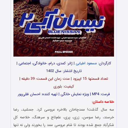
کارگردان:
مسعود اطیابی
| ژانر: کمدی، درام، خانوادگی، اجتماعی |
تاریخ انتشار: سال 1402
تعداد قسمت‎ها: 15 اپیزود | مدت زمان این قسمت: 39 دقیقه |
کیفیت: بلوری
فرمت: MP4 | ویژه نمایش خانگی | تهیه کننده: احسان ظلی‌پور
خلاصه داستان:
سه سال گذشت! ممدچاخان بالاخره عروسی کرد. جمشید، رضا
خرسند، رضا سوسن، زری، پری، علم‌تاج و سرهنگ، خلاصه کل
شکرآباد جمع شده بودند تا شام عروسی ممد را بخورند ولی نه تنها