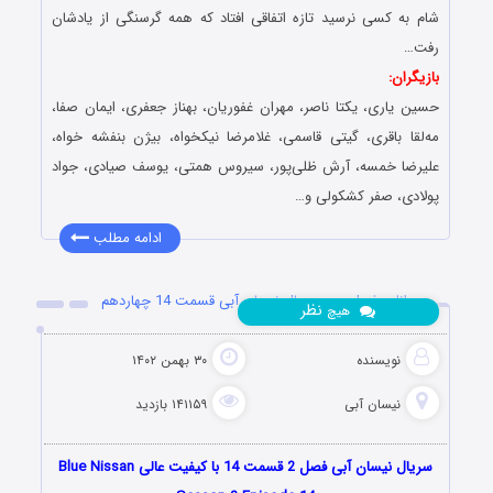
شام به کسی نرسید تازه اتفاقی افتاد که همه گرسنگی از یادشان
رفت…
بازیگران:
حسین یاری، یکتا ناصر، مهران غفوریان، بهناز جعفری، ایمان صفا،
مه‌لقا باقری، گیتی قاسمی، غلامرضا نیکخواه، بیژن بنفشه خواه،
علیرضا خمسه، آرش ظلی‌پور، سیروس همتی، یوسف صیادی، جواد
پولادی، صفر کشکولی و…
ادامه مطلب
دانلود فصل دوم سریال نیسان آبی قسمت 14 چهاردهم
نظر
هیچ
نویسنده
۳۰ بهمن ۱۴۰۲
نیسان آبی
۱۴۱۱۵۹ بازدید
سریال نیسان آبی فصل 2 قسمت 14 با کیفیت عالی Blue Nissan