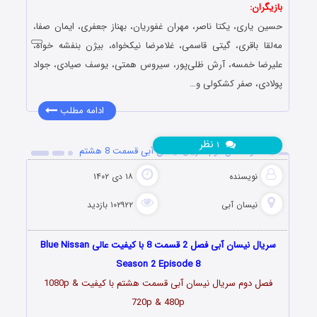
بازیگران:
حسین یاری، یکتا ناصر، مهران غفوریان، بهناز جعفری، ایمان صفا،
مه‌لقا باقری، گیتی قاسمی، غلامرضا نیکخواه، بیژن بنفشه خواه،
علیرضا خمسه، آرش ظلی‌پور، سیروس همتی، یوسف صیادی، جواد
پولادی، صفر کشکولی و…
ادامه مطلب
نظر
۱
دانلود فصل دوم سریال نیسان آبی قسمت 8 هشتم
نویسنده
۱۸ دی ۱۴۰۲
نیسان آبی
۱۰۲۹۲۲ بازدید
سریال نیسان آبی فصل 2 قسمت 8 با کیفیت عالی Blue Nissan
Season 2 Episode 8
فصل دوم سریال نیسان آبی قسمت
هشتم
با کیفیت 1080p &
720p & 480p