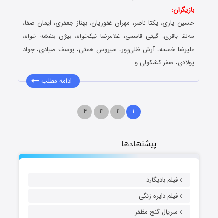
بازیگران:
حسین یاری، یکتا ناصر، مهران غفوریان، بهناز جعفری، ایمان صفا،
مه‌لقا باقری، گیتی قاسمی، غلامرضا نیکخواه، بیژن بنفشه خواه،
علیرضا خمسه، آرش ظلی‌پور، سیروس همتی، یوسف صیادی، جواد
پولادی، صفر کشکولی و…
ادامه مطلب
۴
۳
۲
۱
پیشنهادها
فیلم بادیگارد
فیلم دایره زنگی
سریال گنج مظفر