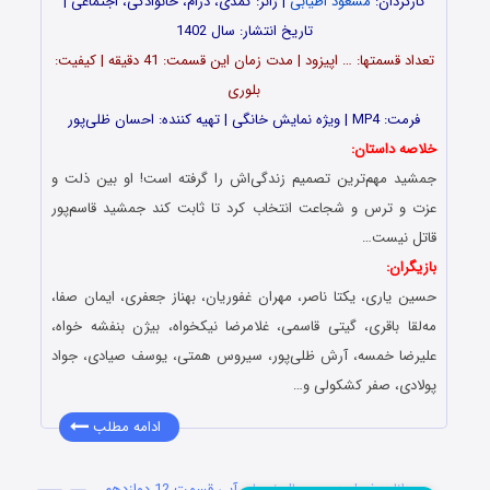
کارگردان:
مسعود اطیابی
| ژانر: کمدی، درام، خانوادگی، اجتماعی |
تاریخ انتشار: سال 1402
تعداد قسمت‎ها: … اپیزود | مدت زمان این قسمت: 41 دقیقه | کیفیت:
بلوری
فرمت: MP4 | ویژه نمایش خانگی | تهیه کننده: احسان ظلی‌پور
خلاصه داستان:
جمشید مهم‌ترین تصمیم زندگی‌اش را گرفته است! او بین ذلت و
عزت و ترس و شجاعت انتخاب کرد تا ثابت کند جمشید قاسم‌پور
قاتل نیست…
بازیگران:
حسین یاری، یکتا ناصر، مهران غفوریان، بهناز جعفری، ایمان صفا،
مه‌لقا باقری، گیتی قاسمی، غلامرضا نیکخواه، بیژن بنفشه خواه،
علیرضا خمسه، آرش ظلی‌پور، سیروس همتی، یوسف صیادی، جواد
پولادی، صفر کشکولی و…
ادامه مطلب
دانلود فصل دوم سریال نیسان آبی قسمت 12 دوازدهم