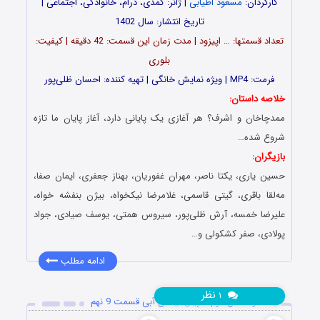
کارگردان:
مسعود اطیابی
| ژانر: کمدی، درام، خانوادگی، اجتماعی |
تاریخ انتشار: سال 1402
تعداد قسمت‎ها: … اپیزود | مدت زمان این قسمت: 42 دقیقه | کیفیت:
بلوری
فرمت: MP4 | ویژه نمایش خانگی | تهیه کننده: احسان ظلی‌پور
خلاصه داستان:
ممدچاخان و اشرف؟ هر آغازی یک پایانی دارد، آغاز پایان ما تازه
شروع شده…
بازیگران:
حسین یاری، یکتا ناصر، مهران غفوریان، بهناز جعفری، ایمان صفا،
مه‌لقا باقری، گیتی قاسمی، غلامرضا نیکخواه، بیژن بنفشه خواه،
علیرضا خمسه، آرش ظلی‌پور، سیروس همتی، یوسف صیادی، جواد
پولادی، صفر کشکولی و…
ادامه مطلب
نظر
۱
دانلود فصل دوم سریال نیسان آبی قسمت 9 نهم