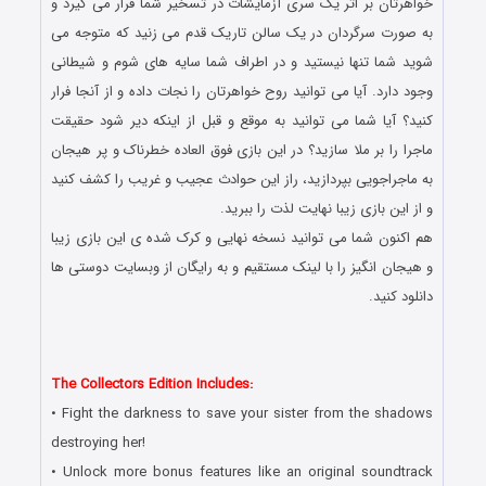
خواهرتان بر اثر یک سری آزمایشات در تسخیر شما قرار می گیرد و
به صورت سرگردان در یک سالن تاریک قدم می زنید که متوجه می
شوید شما تنها نیستید و در اطراف شما سایه های شوم و شیطانی
وجود دارد. آیا می توانید روح خواهرتان را نجات داده و از آنجا فرار
کنید؟ آیا شما می توانید به موقع و قبل از اینکه دیر شود حقیقت
ماجرا را بر ملا سازید؟ در این بازی فوق العاده خطرناک و پر هیجان
به ماجراجویی بپردازید، راز این حوادث عجیب و غریب را کشف کنید
و از این بازی زیبا نهایت لذت را ببرید.
هم اکنون شما می توانید نسخه نهایی و کرک شده ی این بازی زیبا
و هیجان انگیز را با لینک مستقیم و به رایگان از وبسایت دوستی ها
دانلود کنید.
دانلود رایگان بازی کامپیوتر در سبک پیدا کردن اشیاء مخفی با لینک
مستقیم
The Collectors Edition Includes:
• Fight the darkness to save your sister from the shadows
destroying her!
• Unlock more bonus features like an original soundtrack