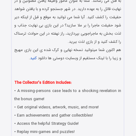
به قتل می رسانند. شما به عنوان مامور وظیفه یافتن مظنونین و در
نهایت قاتل را به عهده دارید. در شهر جستجو کرده و با یافتن شواهد
حقیقت را کشف کنید. آیا شما می توانید به موقع و قبل از اینکه دیر
شود حقیقت ماجرا را بر ملا سازید؟ در این بازی بی نهایت جذاب و
لذت بخش به ماجراجویی بپردازید، راز نهفته در این حوادث ترسناک
را کشف کنید و از بازی لذت ببرید.
هم اکنون شما میتوانید نسخه نهایی و کرک شده ی این بازی مهیج
و زیبا را با لینک مستقیم از وبسایت دوستی ها دانلود
کنید
.
دانلود رایگان بازی کامپیوتر در سبک پیدا کردن اشیاء مخفی با لینک
مستقیم
The Collector’s Edition Includes:
• A missing-persons case leads to a shocking revelation in
the bonus game!
• Get original videos, artwork, music, and more!
• Earn achievements and gather collectibles!
• Access the helpful Strategy Guide!
• Replay mini-games and puzzles!