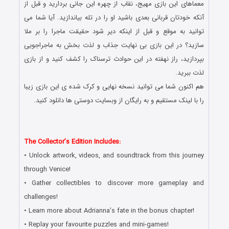
معماهای این بازی مهیج، نقاب از چهره این جانی بردارید و قبل از
آنکه خودتان قربانی بعدی باشید او را در تله بیاندازید. آیا شما می
توانید به موقع و قبل از اینکه دیر شود حقیقت ماجرا را بر ملا
سازید؟ در این بازی بی نهایت جذاب و لذت بخش به ماجراجویی
بپردازید، راز نهفته در این حوادث ترسناک را کشف کنید و از بازی
لذت ببرید.
هم اکنون شما می توانید نسخه نهایی و کرک شده ی این بازی زیبا
را با لینک مستقیم و به رایگان از وبسایت دوستی ها دانلود کنید.
دانلود رایگان بازی کامپیوتر در سبک پیدا کردن اشیاء مخفی با لینک
مستقیم
The Collector’s Edition Includes:
• Unlock artwork, videos, and soundtrack from this journey
through Venice!
• Gather collectibles to discover more gameplay and
challenges!
• Learn more about Adrianna’s fate in the bonus chapter!
• Replay your favourite puzzles and mini-games!