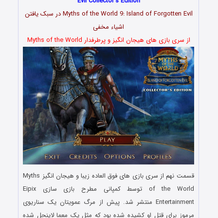
Evil Collector’s Edition
Myths of the World 9: Island of Forgotten Evil در سبک یافتن
اشیاء مخفی
از سری بازی های هیجان انگیز و پرطرفدار Myths of the World
قسمت نهم از سری بازی های فوق العاده زیبا و هیجان انگیز Myths
of the World توسط کمپانی مطرح بازی سازی Eipix
Entertainment منتشر شد. پیش از مرگ عمویتان یک سناریوی
مرموز برای قتل او کشیده شده بود که مثل یک معما لاینحل شده