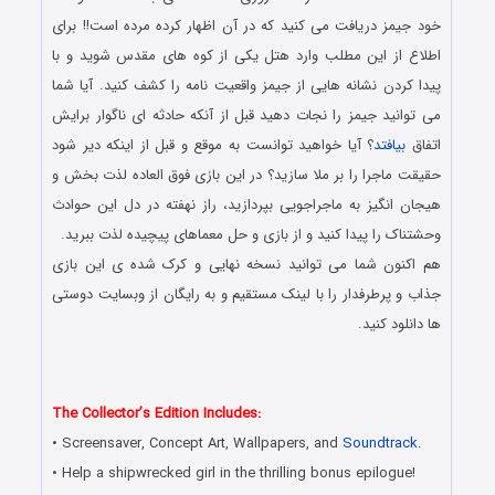
خود جیمز دریافت می کنید که در آن اظهار کرده مرده است!! برای
اطلاع از این مطلب وارد هتل یکی از کوه های مقدس شوید و با
پیدا کردن نشانه هایی از جیمز واقعیت نامه را کشف کنید. آیا شما
می توانید جیمز را نجات دهید قبل از آنکه حادثه ای ناگوار برایش
اتفاق
بیافتد
؟ آیا خواهید توانست به موقع و قبل از اینکه دیر شود
حقیقت ماجرا را بر ملا سازید؟ در این بازی فوق العاده لذت بخش و
هیجان انگیز به ماجراجویی بپردازید، راز نهفته در دل این حوادث
وحشتناک را پیدا کنید و از بازی و حل معماهای پیچیده لذت ببرید.
هم اکنون شما می توانید نسخه نهایی و کرک شده ی این بازی
جذاب و پرطرفدار را با لینک مستقیم و به رایگان از وبسایت دوستی
ها دانلود کنید.
دانلود رایگان بازی کامپیوتر در سبک پیدا کردن اشیاء مخفی با لینک
مستقیم
The Collector’s Edition Includes:
• Screensaver, Concept Art, Wallpapers, and
Soundtrack.
• Help a shipwrecked girl in the thrilling bonus epilogue!