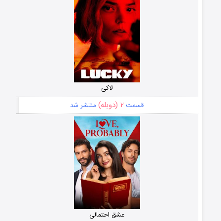
لاکی
۲ (دوبله)
قسمت
منتشر شد
عشق احتمالی