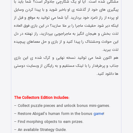
مشکلی شده است. آیا او یک شکارچی جادوگر است؟ شما باید با
پیگیری های خود از گذشته ی او باخبر شوید و با پیدا کردن وسایل
او پرده از راز نامزد خود بردارید. آیا شما می توانید به موقع و قبل از
اینکه دیر شود حقیقت ماجرا را بر ملا سازید؟ در این بازی فوق العاده
لذت بخش و هیجان انگیز به ماجراجویی بپردازید، راز نهفته در دل
این حوادث وحشتناک را پیدا کنید و از بازی و حل معماهای پیچیده
لذت ببرید.
هم اکنون شما می توانید نسخه نهایی و کرک شده ی این بازی
جذاب و پرطرفدار را با لینک مستقیم و به رایگان از وبسایت دوستی
ها دانلود کنید.
دانلود رایگان بازی کامپیوتر در سبک پیدا کردن اشیاء مخفی با لینک
مستقیم
The Collectors Edition Includes:
– Collect puzzle pieces and unlock bonus mini-games.
– Restore Abigail’s human form in the bonus
game
!
– Find morphing objects to earn prizes.
– An available Strategy Guide.