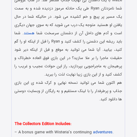
Maze با یک داستان بی نهایت جذاب منتشر شد. در شب عروسی
شما نامزدتان Ryan طی یک حادثه مرموز دزدیده شده و به سمت
یک مسیر پر پیچ و خم کشیده می شود. در حالیکه شما در حال
یافتن او هستید متوجه یک درب می شوید که به سوی جهان دیگری
است و آدم های داخل آن از دشمنان سرسخت شما
هستند
. شما
باید ریشه این دشمنی را کشف کنید و Ryan را قبل از اینکه او را گم
کنید، بیابید. آیا شما می توانید به موقع و قبل از اینکه دیر شود
حقیقت ماجرا را بر ملا سازید؟ در این بازی فوق العاده خطرناک و
پرهیجان به ماجراجویی بپردازید، راز این حوادث عجیب و غریب را
کشف کنید و از این بازی زیبا نهایت لذت را ببرید.
هم اکنون شما می توانید نسخه نهایی و کرک شده ی این بازی
جذاب و پرطرفدار را با لینک مستقیم و به رایگان از وبسایت دوستی
ها دانلود کنید.
دانلود رایگان بازی کامپیوتر در سبک پیدا کردن اشیاء مخفی با لینک
مستقیم
The Collectors Edition Includes:
– A bonus game with Wisteria’s continuing
adventures.