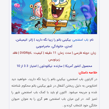
نام:
باب اسفنجی
: بیکینی باتم را زیبا نگه دارید | ژانر: انیمیشن،
کمدی، خانوادگی، ماجراجویی
زبان: دوبله فارسی | مدت زمان: 11 دقیقه | کیفیت: DVDRipL | فاقد
زیرنویس
محصول کشور آمریکا | سازنده: نیکلودئون | امتیاز: 3.3 از 10
خلاصه داستان:
در کارتون باب اسفنجی: بیکینی باتم را زیبا نگه دارید، خواهید دید
اختاپوس به دلیل ریختن آشغال در شهر بیکینی باتم محکوم شناخته
شده و جریمه میشود. اکنون او باید با کمک باب اسفنجی شهر را
تمیز کند. در این میان باب اسفنجی هم گری را به عنوان حیوان
خانگی خود انتخاب کرده و…