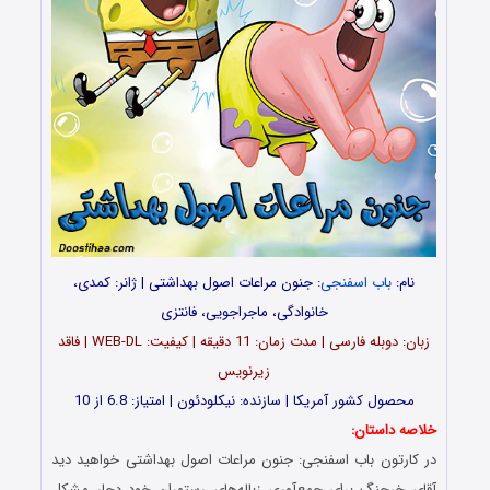
نام:
باب اسفنجی
: جنون مراعات اصول بهداشتی | ژانر: کمدی،
خانوادگی، ماجراجویی، فانتزی
زبان: دوبله فارسی | مدت زمان: 11 دقیقه | کیفیت: WEB-DL | فاقد
زیرنویس
محصول کشور آمریکا | سازنده: نیکلودئون | امتیاز: 6.8 از 10
خلاصه داستان:
در کارتون باب اسفنجی: جنون مراعات اصول بهداشتی خواهید دید
آقای خرچنگ برای جمع‌آوری زباله‌های رستوران خود دچار مشکل