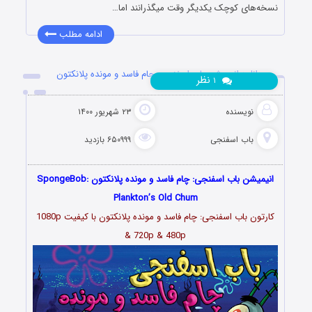
نسخه‌های کوچک یکدیگر وقت میگذرانند اما…
ادامه مطلب
دانلود انیمیشن باب اسفنجی: چام فاسد و مونده پلانکتون
نظر
۱
نویسنده
۲۳ شهریور ۱۴۰۰
باب اسفنجی
۶۵۰۹۹۹ بازدید
انیمیشن باب اسفنجی: چام فاسد و مونده پلانکتون SpongeBob:
Plankton’s Old Chum
کارتون باب اسفنجی: چام فاسد و مونده پلانکتون با کیفیت 1080p
& 720p & 480p