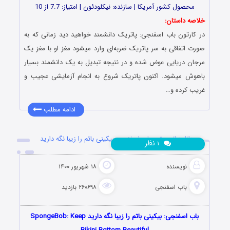
محصول کشور آمریکا | سازنده: نیکلودئون | امتیاز: 7.7 از 10
خلاصه داستان:
در کارتون باب اسفنجی: پاتریک دانشمند خواهید دید زمانی که به
صورت اتفاقی به سر پاتریک ضربه‌ای وارد میشود مغز او با مغز یک
مرجان دریایی عوض شده و در نتیجه تبدیل به یک دانشمند بسیار
باهوش میشود. اکنون پاتریک شروع به انجام آزمایشی عجیب و
غریب کرده و…
ادامه مطلب
دانلود انیمیشن باب اسفنجی: بیکینی باتم را زیبا نگه دارید
نظر
۱
نویسنده
۱۸ شهریور ۱۴۰۰
باب اسفنجی
۲۶۰۶۹۸ بازدید
باب اسفنجی: بیکینی باتم را زیبا نگه دارید SpongeBob: Keep