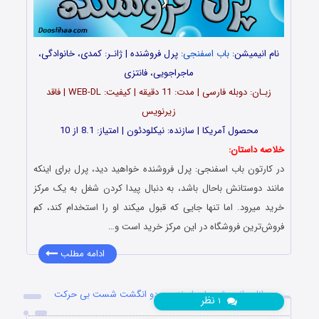
نام انیمیشن:
باب اسفنجی
: پرل فروشنده | ژانـر: کمدی، خانوادگی،
ماجراجویی، فانتزی
زبـان: دوبله فارسی | مدت: 11 دقیقه | کیفیت: WEB-DL | فاقد
زیرنویس
محصول آمریکا | سازنده: نیکلودئون | امتیاز: 8.1 از 10
خلاصه داستان:
در کارتون باب اسفنجی: پرل فروشنده خواهید دید، پرل برای اینکه
مانند دوستانش باحال باشد، به دنبال پیدا کردن شغل به یک مرکز
خرید میرود. اما تنها جایی که قبول میکند او را استخدام کند، کم
فروش‌ترین فروشگاه در این مرکز خرید است و…
ادامه مطلب
دانلود انیمیشن باب اسفنجی: دو انگشت شست بی حرکت
نظر
۱