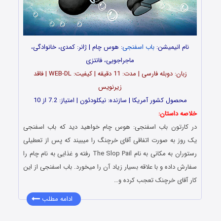
نام انیمیشن:
باب اسفنجی
: هوس چام | ژانر: کمدی، خانوادگی،
ماجراجویی، فانتزی
زبان: دوبله فارسی | مدت: 11 دقیقه | کیفیت: WEB-DL | فاقد
زیرنویس
محصول کشور آمریکا | سازنده: نیکلودئون | امتیاز: 7.2 از 10
خلاصه داستان:
در کارتون باب اسفنجی: هوس چام خواهید دید که باب اسفنجی
یک روز به صورت اتفاقی آقای خرچنگ را میبیند که پس از تعطیلی
رستوران به مکانی به نام The Slop Pail رفته و غذایی به نام چام را
سفارش داده و با علاقه بسیار زیاد آن را میخورد. باب اسفنجی از این
کار آقای خرچنک تعجب کرده و…
ادامه مطلب