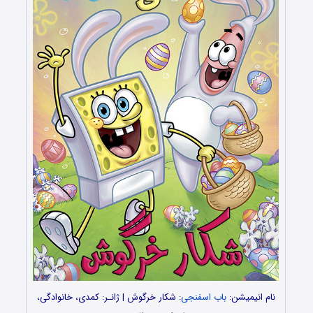
نام انیمیشن:
باب اسفنجی
: شکار خرگوش | ژانـر: کمدی، خانوادگی،