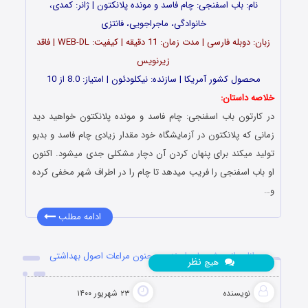
نام: باب اسفنجی: چام فاسد و مونده پلانکتون | ژانر: کمدی،
خانوادگی، ماجراجویی، فانتزی
زبان: دوبله فارسی | مدت زمان: 11 دقیقه | کیفیت: WEB-DL | فاقد
زیرنویس
محصول کشور آمریکا | سازنده: نیکلودئون | امتیاز: 8.0 از 10
خلاصه داستان:
در کارتون باب اسفنجی: چام فاسد و مونده پلانکتون خواهید دید
زمانی که پلانکتون در آزمایشگاه خود مقدار زیادی چام فاسد و بدبو
تولید میکند برای پنهان کردن آن دچار مشکلی جدی میشود. اکنون
او باب اسفنجی را فریب میدهد تا چام را در اطراف شهر مخفی کرده
و…
ادامه مطلب
دانلود انیمیشن باب اسفنجی: جنون مراعات اصول بهداشتی
نظر
هیچ
نویسنده
۲۳ شهریور ۱۴۰۰