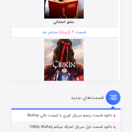
عشق احتمالی
۶ (دوبله)
قسمت
منتشر شد
قسمت‌های جدید
سریال زشت
۵ (زیرنویس)
قسمت
منتشر شد
دانلود قسمت پنجم سریال کوری با کیفیت عالی BluRay
دانلود قسمت اول سریال اعتراف میکنم 1080p BluRay