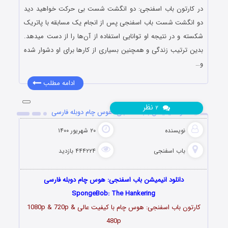
در کارتون باب اسفنجی: دو انگشت شست بی حرکت خواهید دید
دو انگشت شست باب اسفنجی پس از انجام یک مسابقه با پاتریک
شکسته و در نتیجه او توانایی استفاده از آن‌ها را از دست میدهد.
بدین ترتیب زندگی و همچنین بسیاری از کارها برای او دشوار شده
و…
ادامه مطلب
نظر
۲
دانلود انیمیشن باب اسفنجی: هوس چام دوبله فارسی
نویسنده
۲۰ شهریور ۱۴۰۰
باب اسفنجی
۴۴۴۲۲۴ بازدید
دانلود انیمیشن باب اسفنجی: هوس چام دوبله فارسی
SpongeBob: The Hankering
کارتون باب اسفنجی: هوس چام با کیفیت عالی 1080p & 720p &
480p