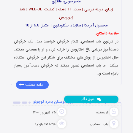
ماجراجویی، فانتزی
زبـان: دوبله فارسی | مدت: 11 دقیقه | کیفیت: WEB-DL | فاقد
زیرنویس
محصول آمریکا | سازنده: نیکلودئون | امتیاز: 6.8 از 10
خلاصه داستان:
در کارتون باب اسفنجی: شکار خرگوش خواهید دید، یک خرگوش
دست‌آموز دریایی باغ اختاپوس را خراب کرده و او را عصبانی میکند.
حال اختاپوس از روش‌های مختلف برای شکار این خرگوش استفاده
میکند. اما باب اسفنجی تصور میکند که خرگوش دست‌آموز بسیار
بامزه است و…
ادامه مطلب
نظر
هیچ
دانلود انیمیشن باب اسفنجی: دوستان بامزه کوچولو
نویسنده
۲۵ شهریور ۱۴۰۰
باب اسفنجی
۶۵۵۹۹۸ بازدید