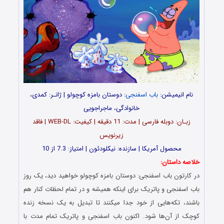
نام انیمیشن:
باب اسفنجی
: دوستان بامزه کوچولو | ژانـر: کمدی،
خانوادگی، ماجراجویی
زبـان: دوبله فارسی | مدت: 11 دقیقه | کیفیت: WEB-DL | فاقد
زیرنویس
محصول آمریکا | سازنده: نیکلودئون | امتیاز: 7.3 از 10
خلاصه داستان:
در کارتون باب اسفنجی: دوستان بامزه کوچولو خواهید دید، یک روز
باب اسفنجی و پاتریک برای اینکه همیشه و در تمام لحظات کنار هم
باشند، تکه‌هایی از خود جدا میکنند تا تبدیل به یک نسخه زنده
کوچک از آن‌ها شود. اکنون باب اسفنجی و پاتریک تمام مدت با