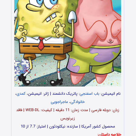
نام انیمیشن:
باب اسفنجی
: پاتریک دانشمند | ژانر: انیمیشن،
کمدی
،
خانوادگی
،
ماجراجویی
زبان: دوبله فارسی | مدت زمان: 11 دقیقه | کیفیت: WEB-DL | فاقد
زیرنویس
محصول کشور آمریکا | سازنده: نیکلودئون | امتیاز: 7.7 از 10
خلاصه داستان: