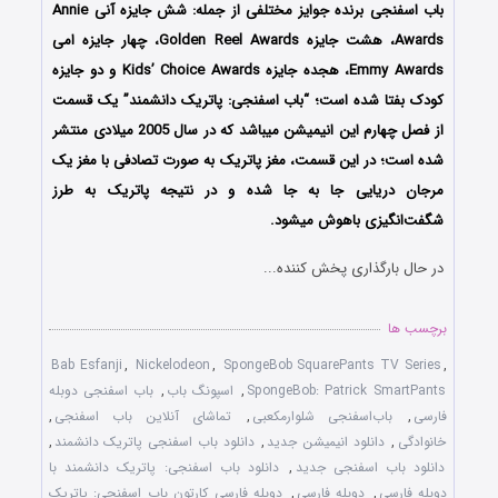
باب اسفنجی برنده جوایز مختلفی از جمله: شش جایزه آنی Annie
Awards، هشت جایزه Golden Reel Awards، چهار جایزه امی
Emmy Awards، هجده جایزه Kids’ Choice Awards و دو جایزه
کودک بفتا شده است؛ “باب اسفنجی: پاتریک دانشمند” یک قسمت
از فصل چهارم این انیمیشن میباشد که در سال 2005 میلادی منتشر
شده است؛ در این قسمت، مغز پاتریک به صورت تصادفی با مغز یک
مرجان دریایی جا به جا شده و در نتیجه پاتریک به طرز
شگفت‌انگیزی باهوش میشود.
در حال بارگذاری پخش کننده...
برچسب ها
Bab Esfanji
,
Nickelodeon
,
SpongeBob SquarePants TV Series
,
SpongeBob: Patrick SmartPants
,
اسپونگ باب
,
باب اسفنجی دوبله
فارسی
,
باب‌اسفنجی شلوارمکعبی
,
تماشای آنلاین باب اسفنجی
,
خانوادگی
,
دانلود انیمیشن جدید
,
دانلود باب اسفنجی پاتریک دانشمند
,
دانلود باب اسفنجی جدید
,
دانلود باب اسفنجی: پاتریک دانشمند با
دوبله فارسی
,
دوبله فارسی
,
دوبله فارسی کارتون باب اسفنجی: پاتریک