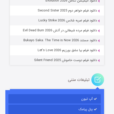
دانلود انیمیشن تکامل Evolution 2026
دانلود فیلم خواهر دوم Second Sister 2025
دانلود فیلم ضربه شانس Lucky Strike 2026
باب اسفنجی فصل ۱۷
دانلود فیلم مرده شیطانی در آتش Evil Dead Burn 2026
۶ (زیرنویس)
قسمت
منتشر شد
دانلود مستند Bukayo Saka: The Time is Now 2026
دانلود فیلم بیا عشق بورزیم Let’s Love 2026
دانلود فیلم دوست خاموش Silent Friend 2025
تبلیغات متنی
رویایی برای تو
آپ تیون
۱۵ (دوبله)
قسمت
منتشر شد
پنل پیامک