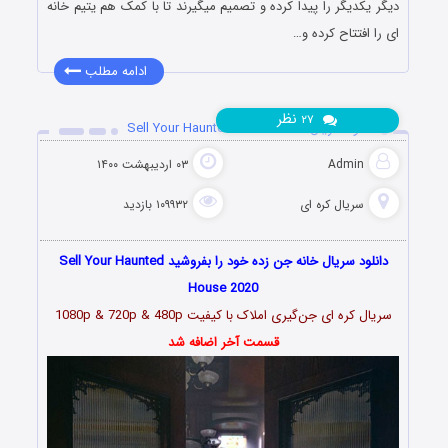
دیگر یکدیگر را پیدا کرده و تصمیم میگیرند تا با کمک هم یتیم خانه
ای را افتتاح کرده و…
ادامه مطلب
نظر
۲۷
دانلود سریال Sell Your Haunted House 2020
Admin
۰۳ اردیبهشت ۱۴۰۰
سریال کره ای
۱۰۹۹۳۲ بازدید
دانلود سریال خانه جن زده خود را بفروشید Sell Your Haunted
House 2020
سریال کره ای جن‌گیری املاک با کیفیت 1080p & 720p & 480p
قسمت آخر اضافه شد