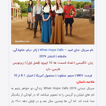
نام سریال: ندای امید –
When Hope Calls
| ژانر: درام، خانوادگی،
عاشقانه | انتشار: 2019
زبان: انگلیسی | تعداد قسمت ها: 10 اپیزود (فصل اول) | زیرنویس
فارسی: دارد
فرمت: MKV | حجم: متفاوت | محصول آمریکا | امتیاز: 8.1 از 10
خلاصه داستان:
سریال دیدنی When Hope Calls 2019 زندگی دو خواهر یتیم به
نام های لیلیان و گریس را به تصویر میکشد که در کودکی از یکدیگر
جدا شده اند. اما آن ها چندین سال بعد و در اوایل دهه ۱۹۰۰ بار