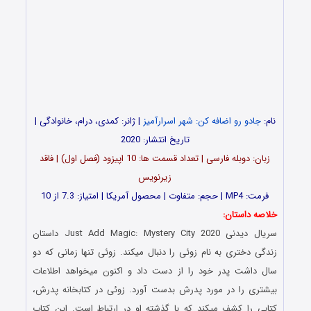
نام:
جادو رو اضافه کن: شهر اسرارآمیز
| ژانر: کمدی، درام، خانوادگی |
تاریخ انتشار: 2020
زبان: دوبله فارسی | تعداد قسمت ها: 10 اپیزود (فصل اول) | فاقد
زیرنویس
فرمت: MP4 | حجم: متفاوت | محصول آمریکا | امتیاز: 7.3 از 10
خلاصه داستان:
سریال دیدنی Just Add Magic: Mystery City 2020 داستان
زندگی دختری به نام زوئی را دنبال میکند. زوئی تنها زمانی که دو
سال داشت پدر خود را از دست داد و اکنون میخواهد اطلاعات
بیشتری را در مورد پدرش بدست آورد. زوئی در کتابخانه پدرش،
کتابی را کشف میکند که با گذشته او در ارتباط است. این کتاب