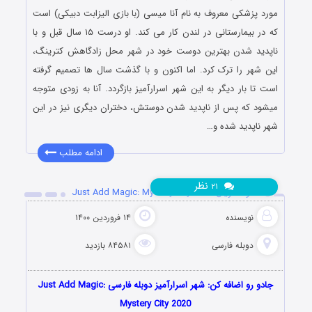
مورد پزشکی معروف به نام آنا میسی (با بازی الیزابت دبیکی) است
که در بیمارستانی در لندن کار می کند. او درست ۱۵ سال قبل و با
ناپدید شدن بهترین دوست خود در شهر محل زادگاهش کترینگ،
این شهر را ترک کرد. اما اکنون و با گذشت سال ها تصمیم گرفته
است تا بار دیگر به این شهر اسرارآمیز بازگردد. آنا به زودی متوجه
میشود که پس از ناپدید شدن دوستش، دختران دیگری نیز در این
شهر ناپدید شده و…
ادامه مطلب
نظر
۲۱
دانلود سریال Just Add Magic: Mystery City 2020
نویسنده
۱۴ فروردین ۱۴۰۰
دوبله فارسی
۸۴۵۸۱ بازدید
جادو رو اضافه کن: شهر اسرارآمیز دوبله فارسی Just Add Magic:
Mystery City 2020