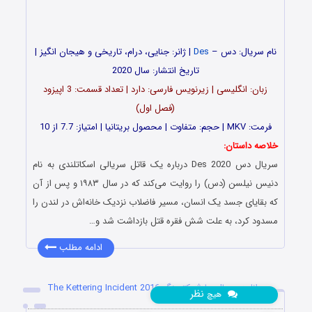
نام سریال: دس –
Des
| ژانر: جنایی، درام، تاریخی و هیجان انگیز |
تاریخ انتشار: سال 2020
زبان: انگلیسی | زیرنویس فارسی: دارد | تعداد قسمت: 3 اپیزود
(فصل اول)
فرمت: MKV | حجم: متفاوت | محصول بریتانیا | امتیاز: 7.7 از 10
خلاصه داستان:
سریال دس Des 2020 درباره یک قاتل سریالی اسکاتلندی به نام
دنیس نیلسن (دس) را روایت می‌کند که در سال ۱۹۸۳ و پس از آن
که بقایای جسد یک انسان، مسیر فاضلاب نزدیک خانه‌اش در لندن را
مسدود کرد، به علت شش فقره قتل بازداشت شد و…
ادامه مطلب
دانلود سریال حادثه کترینگ The Kettering Incident 2016
نظر
هیچ