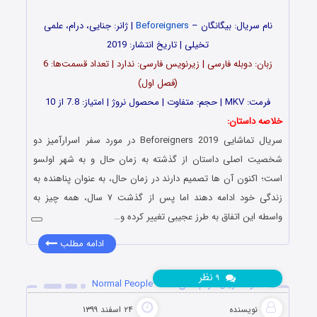
نام سریال: بیگانگان –
Beforeigners
| ژانر: جنایی، درام، علمی
تخیلی | تاریخ انتشار: 2019
زبان: دوبله فارسی | زیرنویس فارسی: ندارد | تعداد قسمت‌ها: 6
(فصل اول)
فرمت: MKV | حجم: متفاوت | محصول نروژ | امتیاز: 7.8 از 10
خلاصه داستان:
سریال تماشایی Beforeigners 2019 در مورد سفر اسرارآمیز دو
شخصیت اصلی داستان از گذشته به زمان حال و به شهر اولسو
است؛ اکنون آن ها تصمیم دارند در زمان حال، به عنوان پناهنده به
زندگی خود ادامه دهند اما پس از گذشت ۷ سال، همه چیز به
واسطه این اتفاق به طرز عجیبی تغییر کرده و…
ادامه مطلب
نظر
۹
دانلود سریال مردم عادی Normal People 2020
نویسنده
۲۴ اسفند ۱۳۹۹