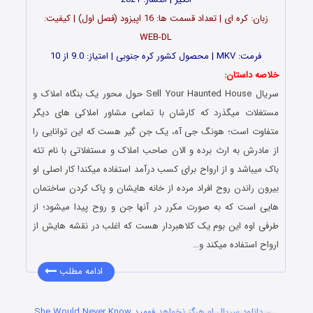
زبان: کره ای | تعداد قسمت ها: 16 اپیزود (فصل اول) | کیفیت:
WEB-DL
فرمت: MKV | محصول کشور کره جنوبی | امتیاز: 9.0 از 10
خلاصه داستان:
سریال Sell Your Haunted House حول محور یک بنگاه املاک و
مستغلات میگذرد که کارشان با تمامی مشاور املاکی های دیگر
متفاوت است؛ هونگ جی آه، یک جن گیر هست که این توانایی را
از مادرش به ارث برده و الان صاحب املاک و مستغلاتی با نام تئه
باک میباشد و از ارواح برای کسب درآمد استفاده میکند! کار اصلی او
بیرون راندن روح افراد مرده از خانه هایشان و پاک کردن ساختمان
هایی است که به صورت مکرر در آنها جن و روح پیدا میشود؛ از
طرفی اوه این بوم یک کلاهبردار هست که اغلب در نقشه هایش از
ارواح استفاده میکند و…
ادامه مطلب
دانلود سریال او هرگز نخواهد فهمید She Would Never Know