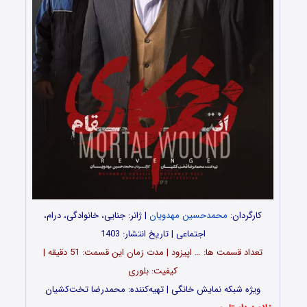
کارگردان:
محمدحسین مهدویان
| ژانر: جنایی، خانوادگی، درام،
اجتماعی | تاریخ انتشار: 1403
تعداد قسمت‌ ها: … اپیزود | مدت زمان این قسمت: 51 دقیقه |
کیفیت: بلوری
ویژه شبکه نمایش خانگی | تهیه‌کننده: محمدرضا تخت‌کشیان