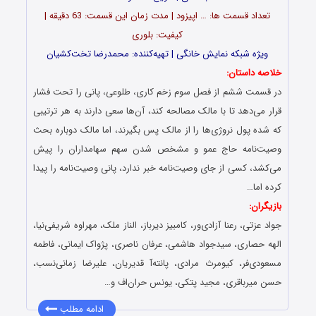
تعداد قسمت‌ ها: … اپیزود | مدت زمان این قسمت: 63 دقیقه |
کیفیت: بلوری
ویژه شبکه نمایش خانگی | تهیه‌کننده: محمدرضا تخت‌کشیان
خلاصه داستان:
در قسمت ششم از فصل سوم زخم کاری، طلوعی، پانی را تحت فشار
قرار می‌دهد تا با مالک مصالحه کند، آن‌ها سعی دارند به هر ترتیبی
که شده پول نروژی‌ها را از مالک پس بگیرند، اما مالک دوباره بحث
وصیت‌نامه‌ حاج عمو و مشخص شدن سهم سهامداران را پیش
می‌کشد، کسی از جای وصیت‌نامه خبر ندارد، پانی وصیت‌نامه را پیدا
کرده اما…
بازیگران:
جواد عزتی، رعنا آزادی‌ور، کامبیز دیرباز، الناز ملک، مهراوه شریفی‌نیا،
الهه حصاری، سیدجواد هاشمی، عرفان ناصری، پژواک ایمانی، فاطمه
مسعودی‌فر، کیومرث مرادی، پانته‌آ قدیریان، علیرضا زمانی‌نسب،
حسن میرباقری، مجید پتکی، یونس حران‌اف و…
ادامه مطلب