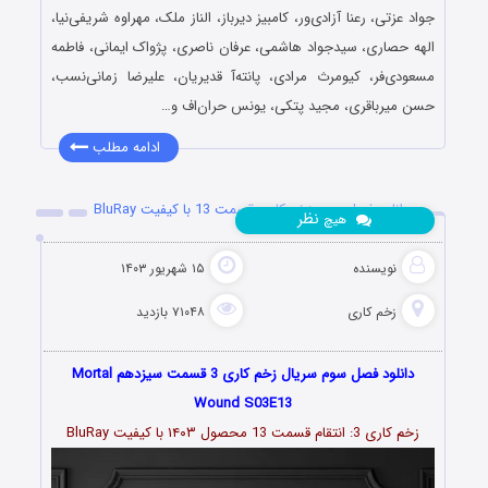
جواد عزتی، رعنا آزادی‌ور، کامبیز دیرباز، الناز ملک، مهراوه شریفی‌نیا،
الهه حصاری، سیدجواد هاشمی، عرفان ناصری، پژواک ایمانی، فاطمه
مسعودی‌فر، کیومرث مرادی، پانته‌آ قدیریان، علیرضا زمانی‌نسب،
حسن میرباقری، مجید پتکی، یونس حران‌اف و…
ادامه مطلب
دانلود فصل سوم زخم کاری قسمت 13 با کیفیت BluRay
نظر
هیچ
نویسنده
۱۵ شهریور ۱۴۰۳
زخم کاری
۷۱۰۴۸ بازدید
دانلود فصل سوم سریال زخم کاری 3 قسمت سیزدهم Mortal
Wound S03E13
زخم کاری 3: انتقام قسمت
13
محصول ۱۴۰۳ با کیفیت BluRay