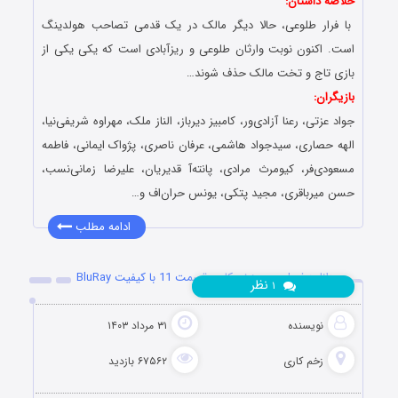
خلاصه داستان:
با فرار طلوعی، حالا دیگر مالک در یک قدمی تصاحب هولدینگ
است. اکنون نوبت وارثان طلوعی و ریزآبادی است که یکی یکی از
بازی تاج و تخت مالک حذف شوند…
بازیگران:
جواد عزتی، رعنا آزادی‌ور، کامبیز دیرباز، الناز ملک، مهراوه شریفی‌نیا،
الهه حصاری، سیدجواد هاشمی، عرفان ناصری، پژواک ایمانی، فاطمه
مسعودی‌فر، کیومرث مرادی، پانته‌آ قدیریان، علیرضا زمانی‌نسب،
حسن میرباقری، مجید پتکی، یونس حران‌اف و…
ادامه مطلب
دانلود فصل سوم زخم کاری قسمت 11 با کیفیت BluRay
نظر
۱
نویسنده
۳۱ مرداد ۱۴۰۳
زخم کاری
۶۷۵۶۲ بازدید