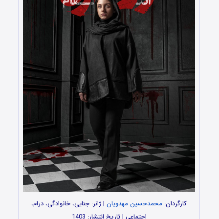
کارگردان:
محمدحسین مهدویان
| ژانر: جنایی، خانوادگی، درام،
اجتماعی | تاریخ انتشار: 1403