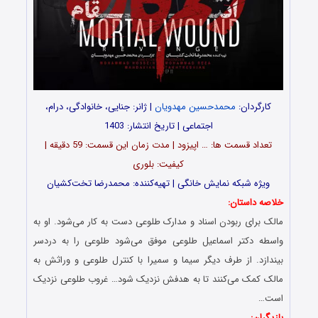
کارگردان:
محمدحسین مهدویان
| ژانر: جنایی، خانوادگی، درام،
اجتماعی | تاریخ انتشار: 1403
تعداد قسمت‌ ها: … اپیزود | مدت زمان این قسمت: 59 دقیقه |
کیفیت: بلوری
ویژه شبکه نمایش خانگی | تهیه‌کننده: محمدرضا تخت‌کشیان
خلاصه داستان:
مالک برای ربودن اسناد و مدارک طلوعی دست به کار می‌شود. او به
واسطه دکتر اسماعیل طلوعی موفق می‌شود طلوعی را به دردسر
بیندازد. از طرف دیگر سیما و سمیرا با کنترل طلوعی و وراثش به
مالک کمک می‌کنند تا به هدفش نزدیک شود… غروب طلوعی نزدیک
است…
بازیگران: