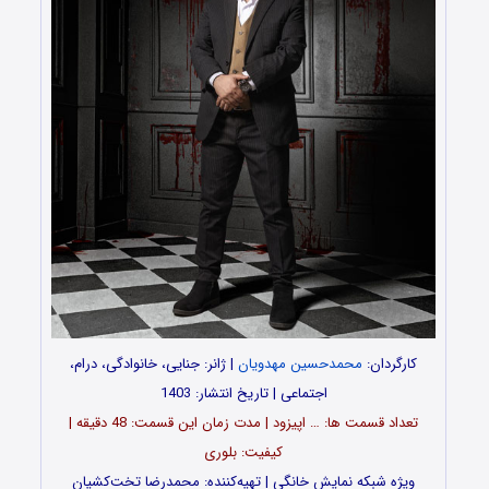
کارگردان:
محمدحسین مهدویان
| ژانر: جنایی، خانوادگی، درام،
اجتماعی | تاریخ انتشار: 1403
تعداد قسمت‌ ها: … اپیزود | مدت زمان این قسمت: 48 دقیقه |
کیفیت: بلوری
ویژه شبکه نمایش خانگی | تهیه‌کننده: محمدرضا تخت‌کشیان