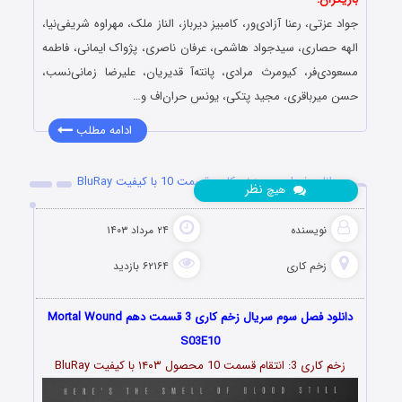
جواد عزتی، رعنا آزادی‌ور، کامبیز دیرباز، الناز ملک، مهراوه شریفی‌نیا،
الهه حصاری، سیدجواد هاشمی، عرفان ناصری، پژواک ایمانی، فاطمه
مسعودی‌فر، کیومرث مرادی، پانته‌آ قدیریان، علیرضا زمانی‌نسب،
حسن میرباقری، مجید پتکی، یونس حران‌اف و…
ادامه مطلب
دانلود فصل سوم زخم کاری قسمت 10 با کیفیت BluRay
نظر
هیچ
نویسنده
۲۴ مرداد ۱۴۰۳
زخم کاری
۶۲۱۶۴ بازدید
دانلود فصل سوم سریال زخم کاری 3 قسمت دهم Mortal Wound
S03E10
زخم کاری 3: انتقام قسمت
10
محصول ۱۴۰۳ با کیفیت BluRay