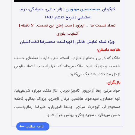
کارگردان:
محمدحسین مهدویان
| ژانر: جنایی، خانوادگی، درام،
اجتماعی | تاریخ انتشار: 1403
تعداد قسمت‌ ها: … اپیزود | مدت زمان این قسمت: 51 دقیقه |
کیفیت: بلوری
ویژه شبکه نمایش خانگی | تهیه‌کننده: محمدرضا تخت‌کشیان
خلاصه داستان:
مالک که در پی انتقام از طلوعی است، سعی دارد با نقشه‌ای حساب
شده به او نزدیک شود. مالک می‌داند که تنها راه جلب اعتماد طلوعی
از دل مشکلات هلدینگ می‌گذرد…
بازیگران:
جواد عزتی، رعنا آزادی‌ور، کامبیز دیرباز، الناز ملک، مهراوه شریفی‌نیا،
الهه حصاری، سیدجواد هاشمی، عرفان ناصری، پژواک ایمانی، فاطمه
مسعودی‌فر، کیومرث مرادی، پانته‌آ قدیریان، علیرضا زمانی‌نسب،
حسن میرباقری، مجید پتکی، یونس حران‌اف و…
ادامه مطلب