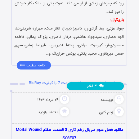
رود که چیزهای زیادی از او می داند. نفرت پانی از مالک کار خودش
را می کند…
بازیگران:
جواد عزتی، رعنا آزادی‌ور، کامبیز دیرباز، الناز ملک، مهراوه شریفی‌نیا،
الهه حصاری، سیدجواد هاشمی، عرفان ناصری، پژواک ایمانی، فاطمه
مسعودی‌فر، کیومرث مرادی، پانته‌آ قدیریان، علیرضا زمانی‌نسب،
حسن میرباقری، مجید پتکی، یونس حران‌اف و…
ادامه مطلب
دانلود فصل سوم زخم کاری قسمت 7 با کیفیت BluRay
نظر
۳
نویسنده
۰۴ مرداد ۱۴۰۳
زخم کاری
۶۵۹۷۲ بازدید
دانلود فصل سوم سریال زخم کاری 3 قسمت هفتم Mortal Wound
S03E07