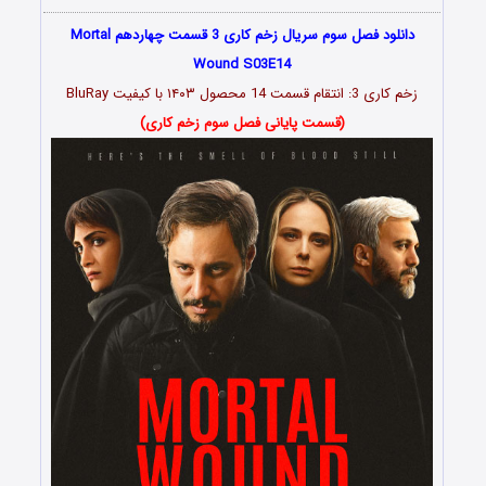
دانلود فصل سوم سریال زخم کاری 3 قسمت چهاردهم Mortal
Wound S03E14
زخم کاری 3: انتقام قسمت
14
محصول ۱۴۰۳ با کیفیت BluRay
(قسمت پایانی فصل سوم زخم کاری)