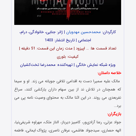
کارگردان:
محمدحسین مهدویان
| ژانر: جنایی، خانوادگی، درام،
اجتماعی | تاریخ انتشار: 1403
تعداد قسمت‌ ها: … اپیزود | مدت زمان این قسمت: 51 دقیقه |
کیفیت: بلوری
ویژه شبکه نمایش خانگی | تهیه‌کننده: محمدرضا تخت‌کشیان
خلاصه داستان:
مالک علیه سمیرا دست به اقدامی تلافی جویانه می زند. او و سیما
که همچنان در تلاش ند از بین سهام داران یارکشی کنند، سراغ
نفربعدی می روند. در این اثنا مالک به محتوای وصیت نامه پی می
برد…
بازیگران:
جواد عزتی، رعنا آزادی‌ور، کامبیز دیرباز، الناز ملک، مهراوه شریفی‌نیا،
الهه حصاری، سیدجواد هاشمی، عرفان ناصری، پژواک ایمانی، فاطمه