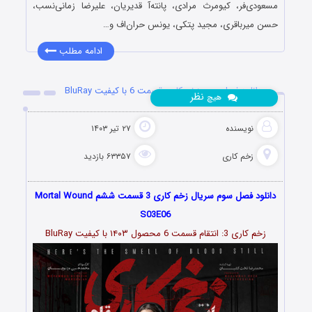
مسعودی‌فر، کیومرث مرادی، پانته‌آ قدیریان، علیرضا زمانی‌نسب،
حسن میرباقری، مجید پتکی، یونس حران‌اف و…
ادامه مطلب
دانلود فصل سوم زخم کاری قسمت 6 با کیفیت BluRay
نظر
هیچ
نویسنده
۲۷ تیر ۱۴۰۳
زخم کاری
۶۳۳۵۷ بازدید
دانلود فصل سوم سریال زخم کاری 3 قسمت ششم Mortal Wound
S03E06
زخم کاری 3: انتقام قسمت
6
محصول ۱۴۰۳ با کیفیت BluRay