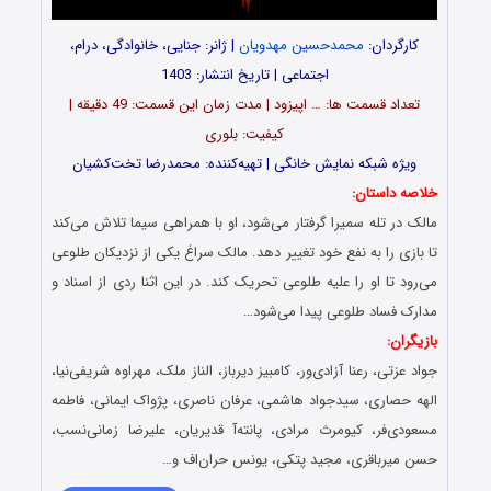
کارگردان:
محمدحسین مهدویان
| ژانر: جنایی، خانوادگی، درام،
اجتماعی | تاریخ انتشار: 1403
تعداد قسمت‌ ها: … اپیزود | مدت زمان این قسمت: 49 دقیقه |
کیفیت: بلوری
ویژه شبکه نمایش خانگی | تهیه‌کننده: محمدرضا تخت‌کشیان
خلاصه داستان:
مالک در تله سمیرا گرفتار می‌شود، او با همراهی سیما تلاش می‌کند
تا بازی را به نفع خود تغییر دهد. مالک سراغ یکی از نزدیکان طلوعی
می‌رود تا او را علیه طلوعی تحریک کند. در این اثنا ردی از اسناد و
مدارک فساد طلوعی پیدا می‌شود…
بازیگران:
جواد عزتی، رعنا آزادی‌ور، کامبیز دیرباز، الناز ملک، مهراوه شریفی‌نیا،
الهه حصاری، سیدجواد هاشمی، عرفان ناصری، پژواک ایمانی، فاطمه
مسعودی‌فر، کیومرث مرادی، پانته‌آ قدیریان، علیرضا زمانی‌نسب،
حسن میرباقری، مجید پتکی، یونس حران‌اف و…