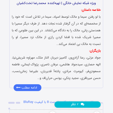
ویژه شبکه نمایش خانگی | تهیه‌کننده: محمدرضا تخت‌کشیان
خلاصه داستان:
با لو رفتن سیما و مالک توسط اسپاد، سیما در تلاش است که خود را
از مخمصه‌ای که در آن گرفتار شده نجات دهد. از طرف دیگر سمیرا با
همدستی پانی، مالک را به دادگاه می‌کشاند. در این بین طلوعی که با
سمیرا شریک شده با افشا کردن رازی از مالک نزد سمیرا، او را
نسبت به مالک بی اعتماد می‌کند…
بازیگران:
جواد عزتی، رعنا آزادی‌ور، کامبیز دیرباز، الناز ملک، مهراوه شریفی‌نیا،
الهه حصاری، سیدجواد هاشمی، عرفان ناصری، پژواک ایمانی، فاطمه
مسعودی‌فر، کیومرث مرادی، پانته‌آ قدیریان، علیرضا زمانی‌نسب،
حسن میرباقری، مجید پتکی، یونس حران‌اف و…
ادامه مطلب
دانلود فصل سوم زخم کاری قسمت 8 با کیفیت BluRay
نظر
۲