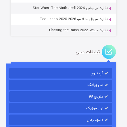
جادوگری در مغولستان
دانلود انیمیشن Star Wars: The Ninth Jedi 2026
۱۴ (زیرنویس)
قسمت
منتشر شد
دانلود سریال تد لاسو Ted Lasso 2020-2026
دانلود مستند Chasing the Rains 2022
تبلیغات متنی
آپ تیون
باب اسفنجی فصل ۱۷
۶ (زیرنویس)
قسمت
منتشر شد
پنل پیامک
ملودی 98
نواز موزیک
دانلود رمان