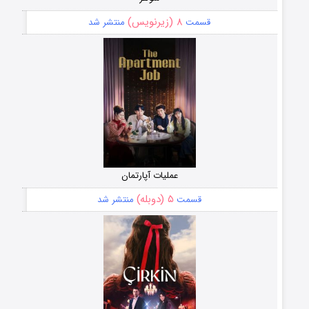
۸ (زیرنویس)
قسمت
منتشر شد
عملیات آپارتمان
۵ (دوبله)
قسمت
منتشر شد