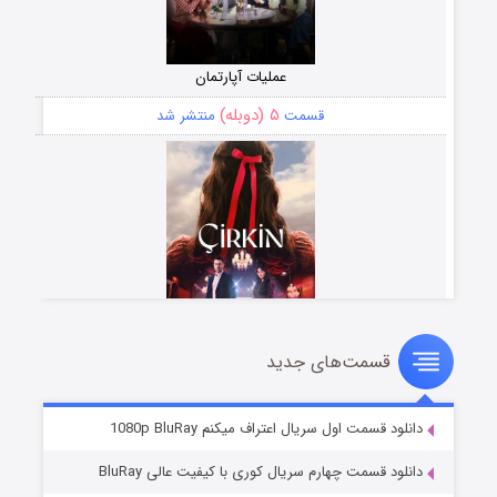
عملیات آپارتمان
۵ (دوبله)
قسمت
منتشر شد
قسمت‌های جدید
سریال زشت
۲ (زیرنویس)
قسمت
منتشر شد
دانلود قسمت اول سریال اعتراف میکنم 1080p BluRay
دانلود قسمت چهارم سریال کوری با کیفیت عالی BluRay