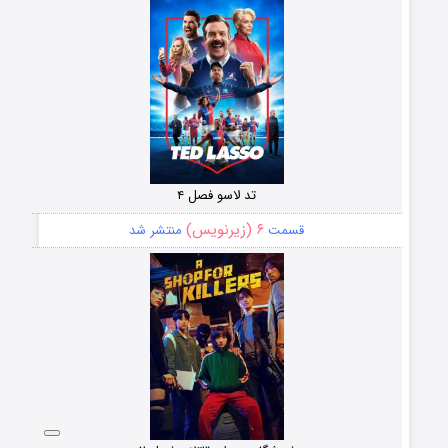
تد لاسو فصل ۴
۶ (زیرنویس)
قسمت
منتشر شد