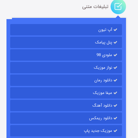
تبلیغات متنی
باب اسفنجی فصل ۱۷
آپ تیون
۶ (زیرنویس)
قسمت
منتشر شد
پنل پیامک
ملودی 98
نواز موزیک
دانلود رمان
میفا موزیک
رویایی برای تو
دانلود آهنگ
۱۵ (دوبله)
قسمت
منتشر شد
دانلود ریمکس
موزیک جدید پاپ