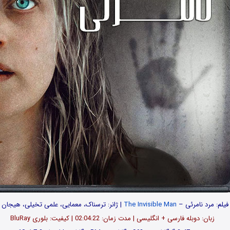
 فیلم: مرد نامرئی –
The Invisible Man
| ژانر: ترسناک، معمایی، علمی تخیلی، هیجان ا
زبان: دوبله فارسی + انگلیسی | مدت زمان: 02:04:22 | کیفیت: بلوری BluRay