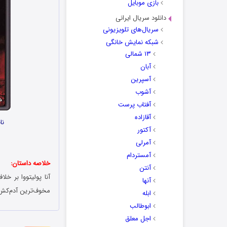
بازی موبایل
دانلود سریال ایرانی
سریال‌های تلویزیونی
شبکه نمایش خانگی
۱۳ شمالی
آبان
آسپرین
آشوب
آفتاب پرست
آقازاده
نا
آکتور
آمرلی
آمستردام
خلاصه داستان:
آنتن
آنا پولیتووا بر خ
آنها
مخوف‌ترین آدم‌کش‌
ابله
ابوطالب
اجل معلق