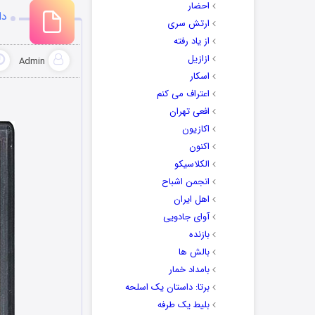
احضار
دان
ارتش سری
از یاد رفته
ازازیل
Admin
اسکار
اعتراف می کنم
افعی تهران
اکازیون
اکنون
الکلاسیکو
انجمن اشباح
اهل ایران
آوای جادویی
بازنده
بالش ها
بامداد خمار
برتا: داستان یک اسلحه
بلیط یک‌‌ طرفه