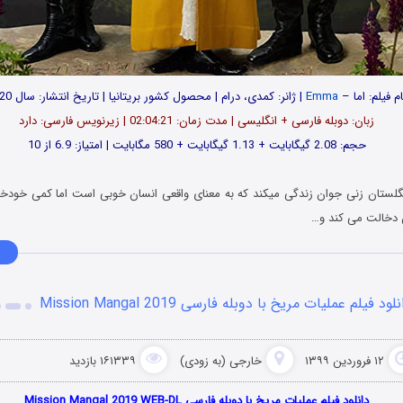
ام فیلم: اما –
Emma
| ژانر: کمدی، درام | محصول کشور بریتانیا | تاریخ انتشار: سال 2020
زبان: دوبله فارسی + انگلیسی | مدت زمان: 02:04:21 | زیرنویس فارسی: دارد
حجم: 2.08 گیگابایت + 1.13 گیگابایت + 580 مگابایت | امتیاز: 6.9 از 10
 1800 در انگلستان زنی جوان زندگی میکند که به معنای واقعی انسان خوبی است اما کمی خو
دخالت می کند و…
لود فیلم عملیات مریخ با دوبله فارسی Mission Mangal 2019
۱۲ فروردین ۱۳۹۹
خارجی (به زودی)
۱۶۱۳۳۹ بازدید
دانلود فیلم عملیات مریخ با دوبله فارسی Mission Mangal 2019 WEB-DL