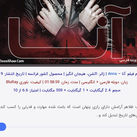
م فیلم: آنا –
Anna
| ژانر: اکشن، هیجان انگیز | محصول کشور فرانسه | تاریخ انتشار: 2019
زبان: دوبله فارسی + انگلیسی | مدت زمان: 01:58:59 | کیفیت: بلوری BluRay
حجم: 2.4 گیگابایت + 1 گیگابایت + 559 مگابایت | امتیاز: 6.6 از 10
لاف ظلاهر آرامش دارای رازی پنهان است که باعث شده مهارت و قدرتی را کسب کند 
های تاریخ تبدیل کند و…