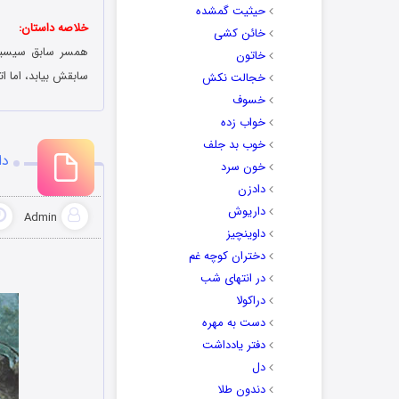
حیثیت گمشده
خلاصه داستان:
خائن کشی
همسر سابق سیسیلی
خاتون
سابقش بیابد، اما ات
خجالت نکش
خسوف
خواب زده
خوب بد جلف
دان
خون سرد
دادزن
داریوش
Admin
داوینچیز
دختران کوچه غم
در انتهای شب
دراکولا
دست به مهره
دفتر یادداشت
دل
دندون طلا