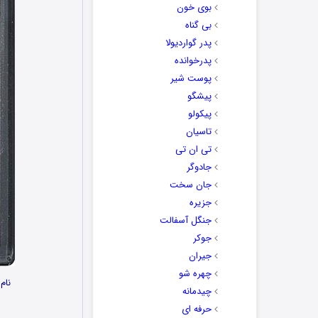
بوی خون
بی گناه
پدر گواردیولا
پدرخوانده
پوست شیر
پیشگو
پیکولو
تاسیان
تی ان تی
جادوگر
جان سخت
جزیره
جنگل آسفالت
جوکر
جیران
چهره شو
نام
چیدمانه
حرفه ای