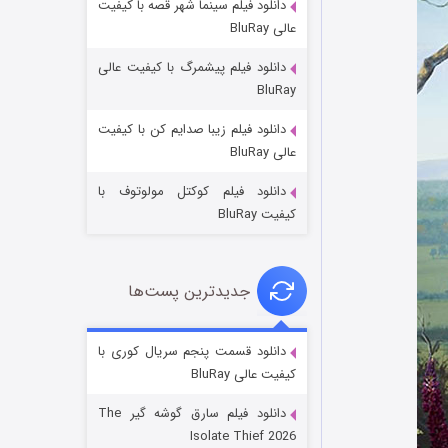
دانلود فیلم سینما شهر قصه با کیفیت
عالی BluRay
دانلود فیلم پیشمرگ با کیفیت عالی
BluRay
دانلود فیلم زیبا صدایم کن با کیفیت
جادوگری در مغولستان
عالی BluRay
۱۴ (زیرنویس)
قسمت
منتشر شد
دانلود فیلم کوکتل مولوتوف با
کیفیت BluRay
جدیدترین پست‌ها
دانلود قسمت پنجم سریال کوری با
کیفیت عالی BluRay
باب اسفنجی فصل ۱۷
دانلود فیلم سارق گوشه گیر The
۶ (زیرنویس)
قسمت
منتشر شد
Isolate Thief 2026