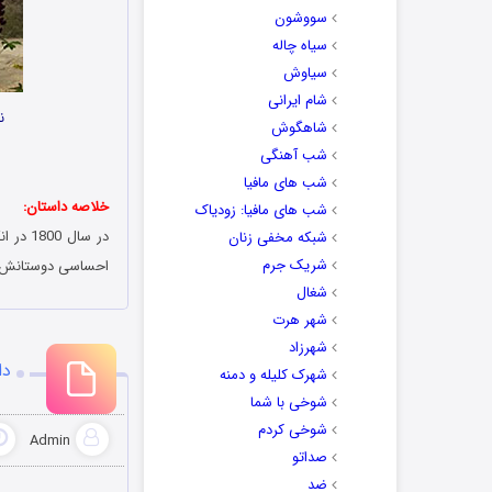
سووشون
سیاه چاله
سیاوش
شام ایرانی
ن
شاهگوش
شب آهنگی
شب های مافیا
خلاصه داستان:
شب های مافیا: زودیاک
در سال
شبکه مخفی زنان
شریک جرم
احساسی دوستانش 
شغال
شهر هرت
شهرزاد
دان
شهرک کلیله و دمنه
شوخی با شما
شوخی کردم
Admin
صداتو
ضد