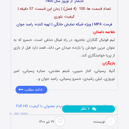
انتشار: از نوروز سال 1400
تعداد قسمت ها: 100 (4 فصل) | زمان این قسمت: 57 دقیقه |
کیفیت: بلوری
فرمت: MP4 | ویژه شبکه نمایش خانگی | تهیه کننده: رامبد جوان
خلاصه داستان:
تیم فوتبال گلکاران جاجرود در راه فینال حذفی است، خسرو که به
عنوان مربی خودش را بازنده میدان می داند، قصد دارد قبل از بازی
از پریا خواستگاری کند…
بازیگران:
آتیلا پسیانی، الناز حبیبی، شبنم مقدمی، ستاره پسیانی، امیر
نوروزی، لیلی رشیدی، خسرو پسیانی، رامبد جوان و…
ادامه مطلب
دانلود قسمت هجدهم سریال مردم معمولی با کیفیت Full HD
نظر
۷
نویسنده
۳۱ تیر ۱۴۰۰