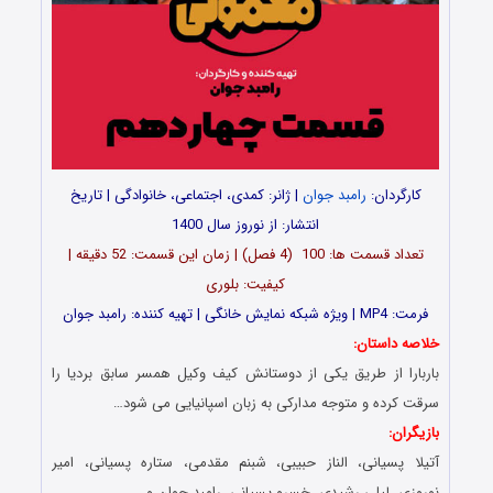
کارگردان:
رامبد جوان
| ژانر: کمدی، اجتماعی، خانوادگی | تاریخ
انتشار: از نوروز سال 1400
تعداد قسمت ها: 100 (4 فصل) | زمان این قسمت: 52 دقیقه |
کیفیت: بلوری
فرمت: MP4 | ویژه شبکه نمایش خانگی | تهیه کننده: رامبد جوان
خلاصه داستان:
باربارا از طریق یکی از دوستانش کیف وکیل همسر سابق بردیا را
سرقت کرده و متوجه مدارکی به زبان اسپانیایی می شود…
بازیگران:
آتیلا پسیانی، الناز حبیبی، شبنم مقدمی، ستاره پسیانی، امیر
نوروزی، لیلی رشیدی، خسرو پسیانی، رامبد جوان و…