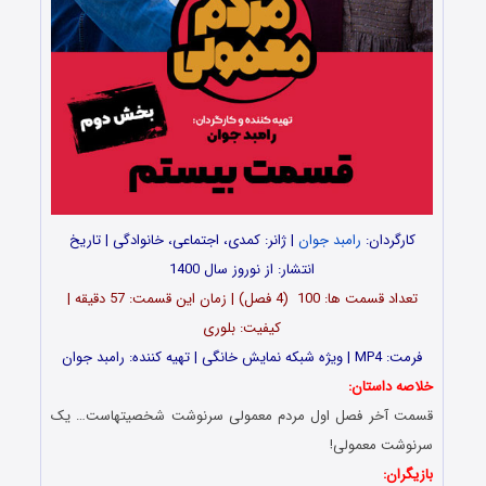
کارگردان:
رامبد جوان
| ژانر: کمدی، اجتماعی، خانوادگی | تاریخ
انتشار: از نوروز سال 1400
تعداد قسمت ها: 100 (4 فصل) | زمان این قسمت: 57 دقیقه |
کیفیت: بلوری
فرمت: MP4 | ویژه شبکه نمایش خانگی | تهیه کننده: رامبد جوان
خلاصه داستان:
قسمت آخر فصل اول مردم معمولی سرنوشت شخصیتهاست… یک
سرنوشت معمولی!
بازیگران: