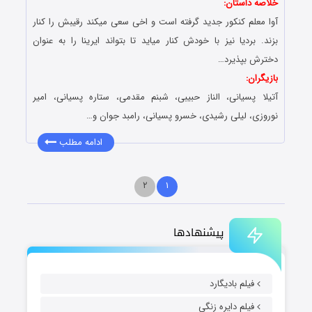
خلاصه داستان:
آوا معلم کنکور جدید گرفته است و اخى سعى میکند رقیبش را کنار
بزند. بردیا نیز با خودش کنار میاید تا بتواند ایرینا را به عنوان
دخترش بپذیرد…
بازیگران:
آتیلا پسیانی، الناز حبیبی، شبنم مقدمی، ستاره پسیانی، امیر
نوروزی، لیلی رشیدی، خسرو پسیانی، رامبد جوان و…
ادامه مطلب
۲
۱
پیشنهادها
فیلم بادیگارد
فیلم دایره زنگی