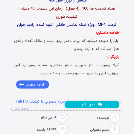
انتشار: از نوروز سال 1400
تعداد قسمت ها: 100 (4 فصل) | زمان این قسمت: 48 دقیقه |
کیفیت: بلوری
فرمت: MP4 | ویژه شبکه نمایش خانگی | تهیه کننده: رامبد جوان
خلاصه داستان:
باربارا متوجه میشود که ایرینا دختر بردیا است و مالک تعداد زیادی
هتل میباشد که به ارث برده و…
بازیگران:
آتیلا پسیانی، الناز حبیبی، شبنم مقدمی، ستاره پسیانی، امیر
نوروزی، لیلی رشیدی، خسرو پسیانی، رامبد جوان و…
ادامه مطلب
دانلود قسمت چهاردهم سریال مردم معمولی با کیفیت Full HD
نظر
هیچ
نویسنده
۰۹ تیر ۱۴۰۰
مردم معمولی
۸۶۲۴۴ بازدید