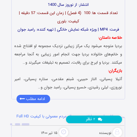
انتشار: از نوروز سال 1400
تعداد قسمت ها: 100 (4 فصل) | زمان این قسمت: 57 دقیقه |
کیفیت: بلوری
فرمت: MP4 | ویژه شبکه نمایش خانگی | تهیه کننده: رامبد جوان
خلاصه داستان:
بردیا متوجه میشود یک مرکز زیبایی نزدیک مجموعه او افتتاح شده
و خانم‌های خانواده بردیا جهت انجام امور زیبایی به آنجا مراجعه
میکنند. بردیا و ایرج برای رقابت، تصمیم به تبلیغات میگیرند و…
بازیگران:
آتیلا پسیانی، الناز حبیبی، شبنم مقدمی، ستاره پسیانی، امیر
نوروزی، لیلی رشیدی، خسرو پسیانی، رامبد جوان و…
ادامه مطلب
دانلود قسمت شانزدهم سریال مردم معمولی با کیفیت Full HD
نظر
۲
نویسنده
۱۵ تیر ۱۴۰۰