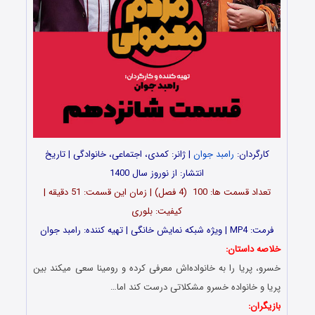
کارگردان:
رامبد جوان
| ژانر: کمدی، اجتماعی، خانوادگی | تاریخ
انتشار: از نوروز سال 1400
تعداد قسمت ها: 100 (4 فصل) | زمان این قسمت: 51 دقیقه |
کیفیت: بلوری
فرمت: MP4 | ویژه شبکه نمایش خانگی | تهیه کننده: رامبد جوان
خلاصه داستان:
خسرو، پریا را به خانواده‌اش معرفی کرده و رومینا سعی میکند بین
پریا و خانواده خسرو مشکلاتی درست کند اما…
بازیگران: