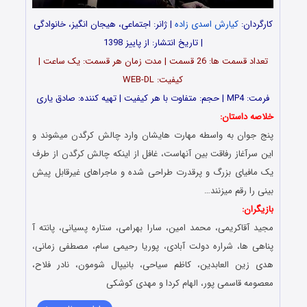
کارگردان:
کیارش اسدی زاده
| ژانر: اجتماعی، هیجان انگیز، خانوادگی
| تاریخ انتشار: از پاییز 1398
تعداد قسمت ها: 26 قسمت | مدت زمان هر قسمت: یک ساعت |
کیفیت: WEB-DL
فرمت: MP4 | حجم: متفاوت با هر کیفیت |
تهیه کننده: صادق یارى
خلاصه داستان:
پنج جوان به واسطه مهارت هایشان وارد چالش کرگدن میشوند و
این سرآغاز رفاقت بین آنهاست، غافل از اینکه چالش کرگدن از طرف
یک مافیای بزرگ و پرقدرت طراحی شده و ماجراهای غیرقابل پیش
بینی را رقم میزنند…
بازیگران:
مجید آقاکریمی، محمد امین، سارا بهرامی، ستاره پسیانی، پانته آ
پناهی ها، شراره دولت آبادی، پوریا رحیمی سام، مصطفی زمانی،
هدی زین العابدین، کاظم سیاحی، بانیپال شومون، نادر فلاح،
معصومه قاسمی پور، الهام کردا و مهدی کوشکی