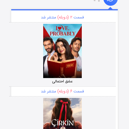
۲ (دوبله)
قسمت
منتشر شد
عشق احتمالی
۶ (دوبله)
قسمت
منتشر شد