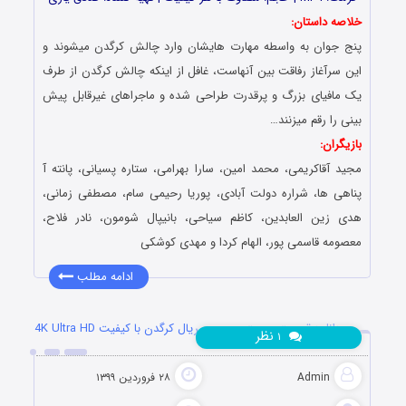
خلاصه داستان:
پنج جوان به واسطه مهارت هایشان وارد چالش کرگدن میشوند و
این سرآغاز رفاقت بین آنهاست، غافل از اینکه چالش کرگدن از طرف
یک مافیای بزرگ و پرقدرت طراحی شده و ماجراهای غیرقابل پیش
بینی را رقم میزنند…
بازیگران:
مجید آقاکریمی، محمد امین، سارا بهرامی، ستاره پسیانی، پانته آ
پناهی ها، شراره دولت آبادی، پوریا رحیمی سام، مصطفی زمانی،
هدی زین العابدین، کاظم سیاحی، بانیپال شومون، نادر فلاح،
معصومه قاسمی پور، الهام کردا و مهدی کوشکی
ادامه مطلب
دانلود قسمت بیست و سوم سریال کرگدن با کیفیت 4K Ultra HD
نظر
۱
Admin
۲۸ فروردین ۱۳۹۹