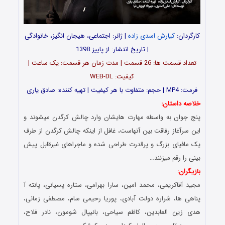
کارگردان:
کیارش اسدی زاده
| ژانر: اجتماعی، هیجان انگیز، خانوادگی
| تاریخ انتشار: از پاییز 1398
تعداد قسمت ها: 26 قسمت | مدت زمان هر قسمت: یک ساعت |
کیفیت: WEB-DL
فرمت: MP4 | حجم: متفاوت با هر کیفیت |
تهیه کننده: صادق یارى
خلاصه داستان:
پنج جوان به واسطه مهارت هایشان وارد چالش کرگدن میشوند و
این سرآغاز رفاقت بین آنهاست، غافل از اینکه چالش کرگدن از طرف
یک مافیای بزرگ و پرقدرت طراحی شده و ماجراهای غیرقابل پیش
بینی را رقم میزنند…
بازیگران:
مجید آقاکریمی، محمد امین، سارا بهرامی، ستاره پسیانی، پانته آ
پناهی ها، شراره دولت آبادی، پوریا رحیمی سام، مصطفی زمانی،
هدی زین العابدین، کاظم سیاحی، بانیپال شومون، نادر فلاح،