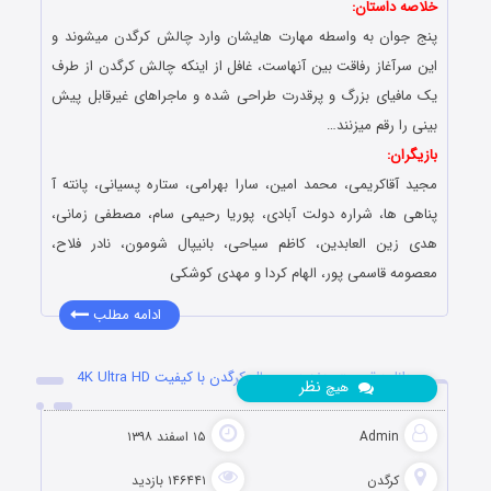
خلاصه داستان:
پنج جوان به واسطه مهارت هایشان وارد چالش کرگدن میشوند و
این سرآغاز رفاقت بین آنهاست، غافل از اینکه چالش کرگدن از طرف
یک مافیای بزرگ و پرقدرت طراحی شده و ماجراهای غیرقابل پیش
بینی را رقم میزنند…
بازیگران:
مجید آقاکریمی، محمد امین، سارا بهرامی، ستاره پسیانی، پانته آ
پناهی ها، شراره دولت آبادی، پوریا رحیمی سام، مصطفی زمانی،
هدی زین العابدین، کاظم سیاحی، بانیپال شومون، نادر فلاح،
معصومه قاسمی پور، الهام کردا و مهدی کوشکی
ادامه مطلب
دانلود قسمت هفدهم سریال کرگدن با کیفیت 4K Ultra HD
نظر
هیچ
Admin
۱۵ اسفند ۱۳۹۸
کرگدن
۱۴۶۴۴۱ بازدید