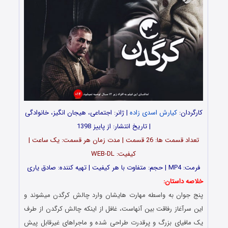
کارگردان:
کیارش اسدی زاده
| ژانر: اجتماعی، هیجان انگیز، خانوادگی
| تاریخ انتشار: از پاییز 1398
تعداد قسمت ها: 26 قسمت | مدت زمان هر قسمت: یک ساعت |
کیفیت: WEB-DL
فرمت: MP4 | حجم: متفاوت با هر کیفیت |
تهیه کننده: صادق یارى
خلاصه داستان:
پنج جوان به واسطه مهارت هایشان وارد چالش کرگدن میشوند و
این سرآغاز رفاقت بین آنهاست، غافل از اینکه چالش کرگدن از طرف
یک مافیای بزرگ و پرقدرت طراحی شده و ماجراهای غیرقابل پیش