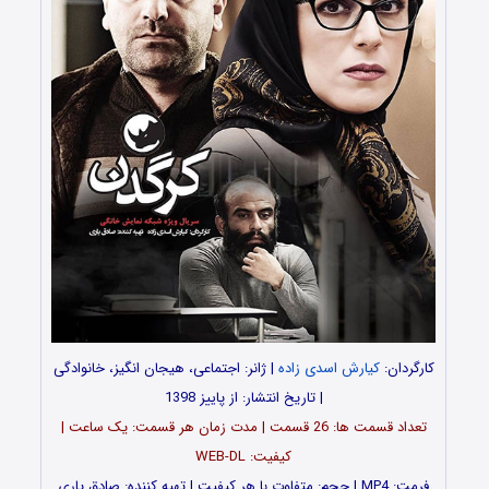
کارگردان:
کیارش اسدی زاده
| ژانر: اجتماعی، هیجان انگیز، خانوادگی
| تاریخ انتشار: از پاییز 1398
تعداد قسمت ها: 26 قسمت | مدت زمان هر قسمت: یک ساعت |
کیفیت: WEB-DL
فرمت: MP4 | حجم: متفاوت با هر کیفیت |
تهیه کننده: صادق یارى