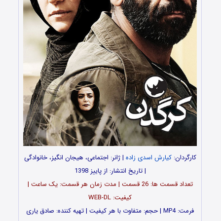
کارگردان:
کیارش اسدی زاده
| ژانر: اجتماعی، هیجان انگیز، خانوادگی
| تاریخ انتشار: از پاییز 1398
تعداد قسمت ها: 26 قسمت | مدت زمان هر قسمت: یک ساعت |
کیفیت: WEB-DL
فرمت: MP4 | حجم: متفاوت با هر کیفیت |
تهیه کننده: صادق یارى