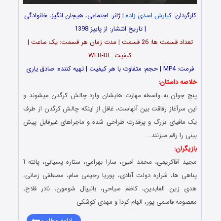
کارگردان:
کیارش اسدی زاده
| ژانر: اجتماعی، هیجان انگیز، خانوادگی
| تاریخ انتشار: از پاییز 1398
تعداد قسمت ها: 26 قسمت | مدت زمان هر قسمت: یک ساعت |
کیفیت: WEB-DL
فرمت: MP4 | حجم: متفاوت با هر کیفیت |
تهیه کننده: صادق یارى
خلاصه داستان:
پنج جوان به واسطه مهارت هایشان وارد چالش کرگدن میشوند و
این سرآغاز رفاقت بین آنهاست، غافل از اینکه چالش کرگدن از طرف
یک مافیای بزرگ و پرقدرت طراحی شده و ماجراهای غیرقابل پیش
بینی را رقم میزنند…
بازیگران:
مجید آقاکریمی، محمد امین، سارا بهرامی، ستاره پسیانی، پانته آ
پناهی ها، شراره دولت آبادی، پوریا رحیمی سام، مصطفی زمانی،
هدی زین العابدین، کاظم سیاحی، بانیپال شومون، نادر فلاح،
معصومه قاسمی پور، الهام کردا و مهدی کوشکی
ادامه مطلب