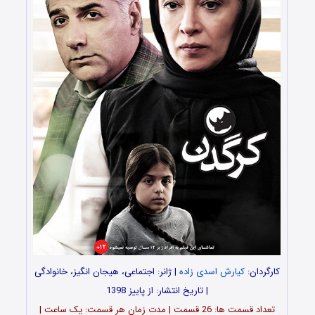
کارگردان:
کیارش اسدی زاده
| ژانر: اجتماعی، هیجان انگیز، خانوادگی
| تاریخ انتشار: از پاییز 1398
تعداد قسمت ها: 26 قسمت | مدت زمان هر قسمت: یک ساعت |