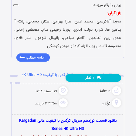
بینی را رقم میزنند…
بازیگران:
مجید آقاکریمی، محمد امین، سارا بهرامی، ستاره پسیانی، پانته آ
پناهی ها، شراره دولت آبادی، پوریا رحیمی سام، مصطفی زمانی،
هدی زین العابدین، کاظم سیاحی، بانیپال شومون، نادر فلاح،
معصومه قاسمی پور، الهام کردا و مهدی کوشکی
ادامه مطلب
دانلود قسمت نوزدهم سریال کرگدن با کیفیت 4K Ultra HD
نظر
۲
Admin
۲۹ اسفند ۱۳۹۸
کرگدن
۱۴۳۳۵۸ بازدید
دانلود قسمت نوزدهم سریال کرگدن با کیفیت عالی Kargadan
Series 4K Ultra HD