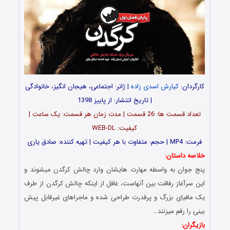
کارگردان:
کیارش اسدی زاده
| ژانر: اجتماعی، هیجان انگیز، خانوادگی
| تاریخ انتشار: از پاییز 1398
تعداد قسمت ها: 26 قسمت | مدت زمان هر قسمت: یک ساعت |
کیفیت: WEB-DL
فرمت: MP4 | حجم: متفاوت با هر کیفیت |
تهیه کننده: صادق یارى
خلاصه داستان:
پنج جوان به واسطه مهارت هایشان وارد چالش کرگدن میشوند و
این سرآغاز رفاقت بین آنهاست، غافل از اینکه چالش کرگدن از طرف
یک مافیای بزرگ و پرقدرت طراحی شده و ماجراهای غیرقابل پیش
بینی را رقم میزنند…
بازیگران: