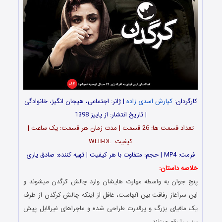
کارگردان:
کیارش اسدی زاده
| ژانر: اجتماعی، هیجان انگیز، خانوادگی
| تاریخ انتشار: از پاییز 1398
تعداد قسمت ها: 26 قسمت | مدت زمان هر قسمت: یک ساعت |
کیفیت: WEB-DL
فرمت: MP4 | حجم: متفاوت با هر کیفیت |
تهیه کننده: صادق یارى
خلاصه داستان:
پنج جوان به واسطه مهارت هایشان وارد چالش کرگدن میشوند و
این سرآغاز رفاقت بین آنهاست، غافل از اینکه چالش کرگدن از طرف
یک مافیای بزرگ و پرقدرت طراحی شده و ماجراهای غیرقابل پیش
بینی را رقم میزنند…