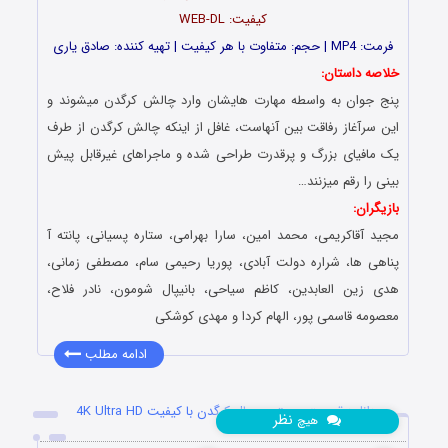
کیفیت: WEB-DL
فرمت: MP4 | حجم: متفاوت با هر کیفیت |
تهیه کننده: صادق یارى
خلاصه داستان:
پنج جوان به واسطه مهارت هایشان وارد چالش کرگدن میشوند و
این سرآغاز رفاقت بین آنهاست، غافل از اینکه چالش کرگدن از طرف
یک مافیای بزرگ و پرقدرت طراحی شده و ماجراهای غیرقابل پیش
بینی را رقم میزنند…
بازیگران:
مجید آقاکریمی، محمد امین، سارا بهرامی، ستاره پسیانی، پانته آ
پناهی ها، شراره دولت آبادی، پوریا رحیمی سام، مصطفی زمانی،
هدی زین العابدین، کاظم سیاحی، بانیپال شومون، نادر فلاح،
معصومه قاسمی پور، الهام کردا و مهدی کوشکی
ادامه مطلب
دانلود قسمت بیستم سریال کرگدن با کیفیت 4K Ultra HD
نظر
هیچ