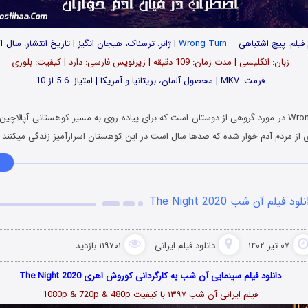
 فیلم: پیچ اشتباهی –
Wrong Turn
| ژانر: ترسناک، هیجان انگیز | تاریخ انتشار: سال 2021
زبان: انگلیسی | مدت زمان: 109 دقیقه | زیرنویس فارسی: دارد | کیفیت: بلوری
فرمت: MKV | محصول آلمان، بریتانیا و آمریکا | امتیاز: 5.6 از 10
فیلم Wrong Turn 2021 در مورد گروهی از دوستان است که برای پیاده روی به مسیر کوهستانی آپالاچ
ی از مردم آدم خوار شده که صدها سال است در این کوهستان اسرارآمیز زندگی میکنند 
لود فیلم آن شب The Night 2020
۰۷ تیر ۱۴۰۲
دانلود فیلم‌ ایرانی
۱۱۹۷۰۱ بازدید
دانلود فیلم سینمایی آن شب به کارگردانی کوروش اهری The Night 2020
فیلم ایرانی آن شب ۱۳۹۷ با کیفیت 1080p & 720p & 480p