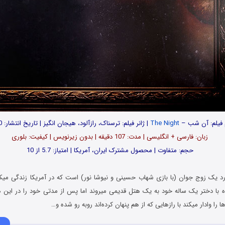
 فیلم: آن شب –
The Night
| ژانر فیلم: ترسناک، رازآلود، هیجان انگیز | تاریخ انتشار: 2020
زبان: فارسی + انگلیسی | مدت: 107 دقیقه | بدون زیرنویس | کیفیت: بلوری
حجم: متفاوت | محصول مشترک ایران، آمریکا | امتیاز: 5.7 از 10
رد یک زوج جوان (با بازی شهاب حسینی و نیوشا نور) است که در آمریکا زندگی میکنن
اه با دختر یک ساله خود به یک هتل قدیمی میروند اما پس از مدتی خود را در این
ا را وادار میکند با رازهایی که از هم پنهان کرده‌اند روبه رو شده و…