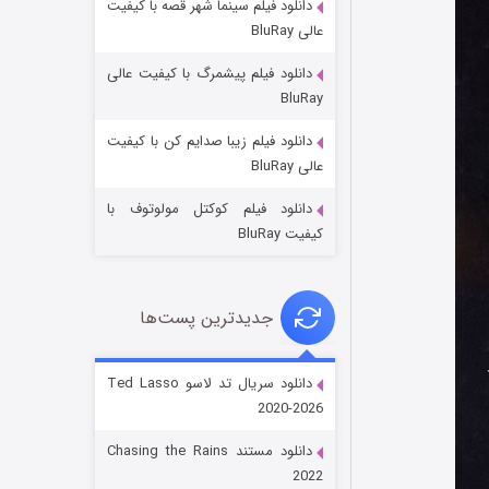
دانلود فیلم سینما شهر قصه با کیفیت
عالی BluRay
دانلود فیلم پیشمرگ با کیفیت عالی
BluRay
دانلود فیلم زیبا صدایم کن با کیفیت
جادوگری در مغولستان
عالی BluRay
۱۴ (زیرنویس)
قسمت
منتشر شد
دانلود فیلم کوکتل مولوتوف با
کیفیت BluRay
جدیدترین پست‌ها
دانلود سریال تد لاسو Ted Lasso
2020-2026
باب اسفنجی فصل ۱۷
دانلود مستند Chasing the Rains
۶ (زیرنویس)
قسمت
منتشر شد
2022