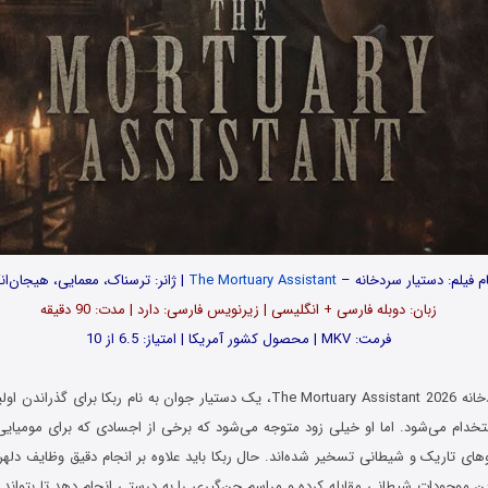
ام فیلم: دستیار سردخانه –
The Mortuary Assistant
| ژانر: ترسناک، معمایی، هیجان‌انگ
زبان: دوبله فارسی + انگلیسی | زیرنویس فارسی: دارد | مدت‌: 90 دقیقه
فرمت: MKV | محصول کشور آمریکا | امتیاز: 6.5 از 10
در فیلم دستیار سردخانه The Mortuary Assistant 2026، یک دستیار جوان به نام ربکا
خدام می‌شود. اما او خیلی زود متوجه می‌شود که برخی از اجسادی که برای مومیایی 
های تاریک و شیطانی تسخیر شده‌اند. حال ربکا باید علاوه بر انجام دقیق وظایف دلهره
ین موجودات شیطانی مقابله کرده و مراسم جن‌گیری را به درستی انجام دهد تا بتواند