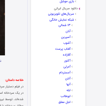
بازی موبایل
دانلود سریال ایرانی
سریال‌های تلویزیونی
شبکه نمایش خانگی
۱۳ شمالی
آبان
آسپرین
آشوب
آفتاب پرست
آقازاده
آکتور
ن
آمرلی
آمستردام
آنتن
خلاصه داستان:
آنها
ابله
در یک سردخانه است
ابوطالب
شده‌اند، توسط نیرو
اجل معلق
مطلق سردخانه با ا