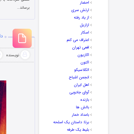
احضار
برساند…
ارتش سری
از یاد رفته
ازازیل
اسکار
دان
اعتراف می کنم
افعی تهران
اکازیون
نویسنده
اکنون
الکلاسیکو
انجمن اشباح
اهل ایران
آوای جادویی
بازنده
بالش ها
بامداد خمار
برتا: داستان یک اسلحه
بلیط یک‌‌ طرفه