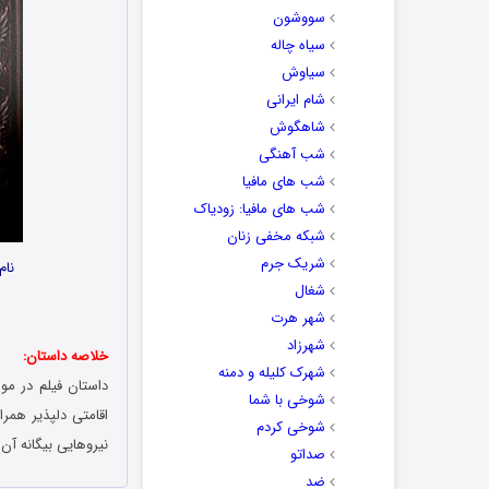
سووشون
سیاه چاله
سیاوش
شام ایرانی
شاهگوش
شب آهنگی
شب های مافیا
شب های مافیا: زودیاک
شبکه مخفی زنان
شریک جرم
نام
شغال
شهر هرت
شهرزاد
خلاصه داستان:
شهرک کلیله و دمنه
داستان فیلم در مو
شوخی با شما
اقامتی دلپذیر همر
شوخی کردم
نیروهایی بیگانه آن‌ه
صداتو
ضد