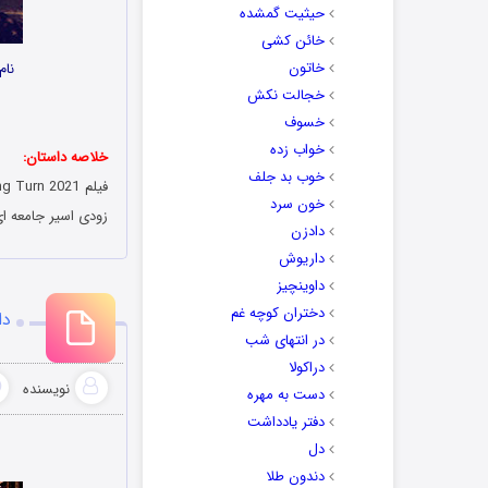
حیثیت گمشده
خائن کشی
خاتون
نام
خجالت نکش
خسوف
خواب زده
خلاصه داستان:
خوب بد جلف
خون سرد
زودی اسیر جامعه ا
دادزن
داریوش
داوینچیز
دختران کوچه غم
دان
در انتهای شب
دراکولا
نویسنده
دست به مهره
دفتر یادداشت
دل
دندون طلا