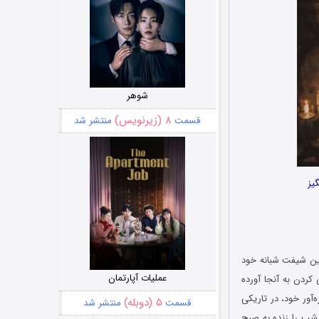
شوهر
۸ (زیرنویس)
قسمت
منتشر شد
یز
 برای گذراندن اولین شیفت شبانه خود
عملیات آپارتمان
کردن به آنجا آورده
‌آور خود، در تاریکی
۵ (دوبله)
قسمت
منتشر شد
 شب را زنده به صبح