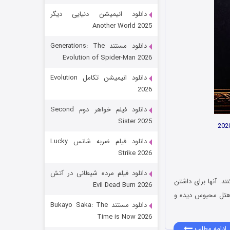
دانلود انیمیشن دنیایی دیگر
Another World 2025
دانلود مستند Generations: The
Evolution of Spider-Man 2026
دانلود انیمیشن تکامل Evolution
2026
رویایی برای تو
دانلود فیلم خواهر دوم Second
Sister 2025
۱۵ (دوبله)
قسمت
منتشر شد
دانلود فیلم ضربه شانس Lucky
Strike 2026
دانلود فیلم مرده شیطانی در آتش
د. آنها برای داشتن
Evil Dead Burn 2026
 هتل محبوس دیده و
دانلود مستند Bukayo Saka: The
Time is Now 2026
ادامه مطلب