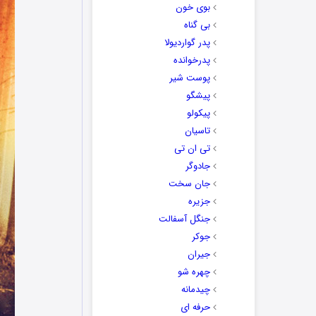
بوی خون
بی گناه
پدر گواردیولا
پدرخوانده
پوست شیر
پیشگو
پیکولو
تاسیان
تی ان تی
جادوگر
جان سخت
جزیره
جنگل آسفالت
جوکر
جیران
چهره شو
چیدمانه
حرفه ای