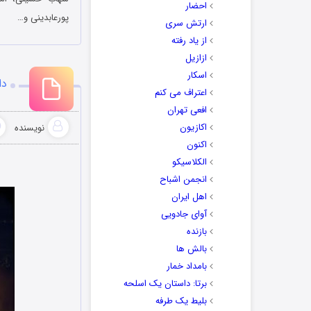
احضار
پورعابدینی و…
ارتش سری
از یاد رفته
ازازیل
اسکار
دا
اعتراف می کنم
افعی تهران
اکازیون
نویسنده
اکنون
الکلاسیکو
انجمن اشباح
اهل ایران
آوای جادویی
بازنده
بالش ها
بامداد خمار
برتا: داستان یک اسلحه
بلیط یک‌‌ طرفه