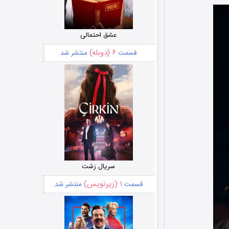
عشق احتمالی
۶ (دوبله)
قسمت
منتشر شد
سریال زشت
۱ (زیرنویس)
قسمت
منتشر شد