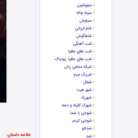
سووشون
سیاه چاله
سیاوش
شام ایرانی
شاهگوش
شب آهنگی
شب های مافیا
شب های مافیا: زودیاک
شبکه مخفی زنان
شریک جرم
شغال
شهر هرت
شهرزاد
شهرک کلیله و دمنه
شوخی با شما
شوخی کردم
صداتو
خلاصه داستان:
ضد