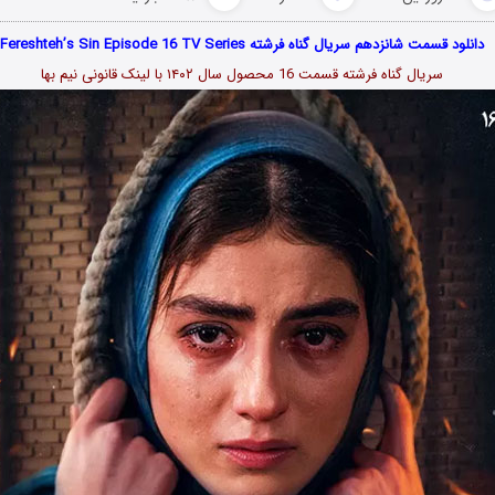
دانلود قسمت شانزدهم سریال گناه فرشته Fereshteh’s Sin Episode 16 TV Series
سریال گناه فرشته قسمت 16 محصول سال ۱۴۰۲ با لینک قانونی نیم بها