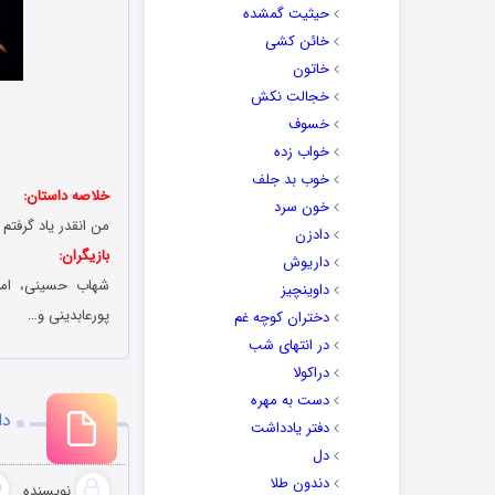
حیثیت گمشده
خائن کشی
خاتون
خجالت نکش
خسوف
خواب زده
خوب بد جلف
خلاصه داستان:
خون سرد
من انقدر یاد گرفتم
دادزن
بازیگران:
داریوش
شهاب حسینی، امی
داوینچیز
پورعابدینی و…
دختران کوچه غم
در انتهای شب
دراکولا
دست به مهره
دا
دفتر یادداشت
دل
دندون طلا
نویسنده