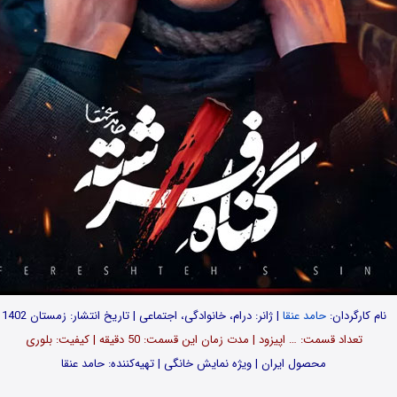
نام کارگردان:
حامد عنقا
| ژانر: درام، خانوادگی، اجتماعی | تاریخ انتشار: زمستان 1402
تعداد قسمت‌: … اپیزود | مدت زمان این قسمت: 50 دقیقه | کیفیت: بلوری
محصول ایران | ویژه نمایش خانگی | تهیه‌کننده: حامد عنقا