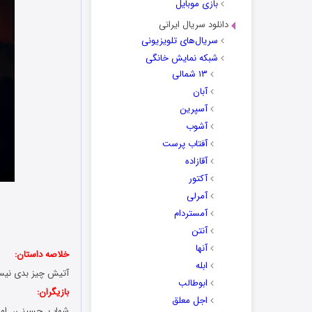
بازی موبایل
دانلود سریال ایرانی
سریال‌های تلویزیونی
شبکه نمایش خانگی
۱۳ شمالی
آبان
آسپرین
آشوب
آفتاب پرست
آقازاده
آکتور
آمرلی
آمستردام
آنتن
آنها
خلاصه داستان:
ابله
آتیش چیز بدی نیست
ابوطالب
بازیگران:
اجل معلق
شهاب حسینی، امی