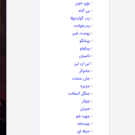
بوی خون
بی گناه
پدر گواردیولا
پدرخوانده
پوست شیر
پیشگو
پیکولو
تاسیان
تی ان تی
جادوگر
جان سخت
جزیره
جنگل آسفالت
جوکر
جیران
چهره شو
چیدمانه
حرفه ای