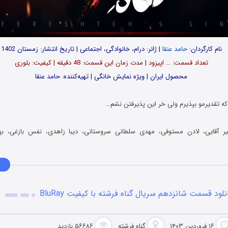
نام کارگردان:
حامد عنقا
| ژانر: درام، خانوادگی، اجتماعی | تاریخ انتشار: زمستان 1402
تعداد قسمت‌: … اپیزود | مدت زمان این قسمت: 48 دقیقه | کیفیت: بلوری
محصول ایران | ویژه نمایش خانگی | تهیه‌کننده: حامد عنقا
 که تقدیرمو بپذیرم ولی خر این پذیرفتن نشم…
ر آقایی، لادن مستوفی، مهدی سلطانی سروستانی، دیبا زاهدی، نفس بازغی، ب
نلود قسمت شانزدهم سریال گناه فرشته با کیفیت BluRay
۱۶ فروردین ۱۴۰۳
گناه فرشته
۵۶۶۸۶ بازدید