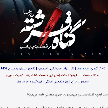
نام کارگردان:
حامد عنقا
| ژانر: درام، خانوادگی، اجتماعی | تاریخ انتشار: زمستان 1402
تعداد قسمت‌: 18 اپیزود | مدت زمان این قسمت: 54 دقیقه | کیفیت: بلوری
محصول ایران | ویژه نمایش خانگی | تهیه‌کننده: حامد عنقا
، اونچه اضافه‌ست رو می‌سوزونه، چیزی موندنی باشه می‌مونه!
ر آقایی، لادن مستوفی، مهدی سلطانی سروستانی، دیبا زاهدی، نفس بازغی، ب