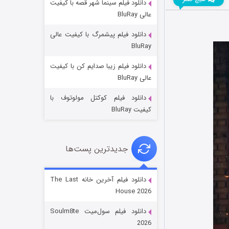
دانلود فیلم سینما شهر قصه با کیفیت
عالی BluRay
دانلود فیلم پیشمرگ با کیفیت عالی
BluRay
دانلود فیلم زیبا صدایم کن با کیفیت
خاندان اژدها فصل ۳
عالی BluRay
۶ (زیرنویس)
قسمت
منتشر شد
دانلود فیلم کوکتل مولوتوف با
کیفیت BluRay
جدیدترین پست‌ها
دانلود فیلم آخرین خانه The Last
House 2026
جادوگری در مغولستان
دانلود فیلم سول‌میت Soulm8te
۱۴ (زیرنویس)
قسمت
منتشر شد
2026