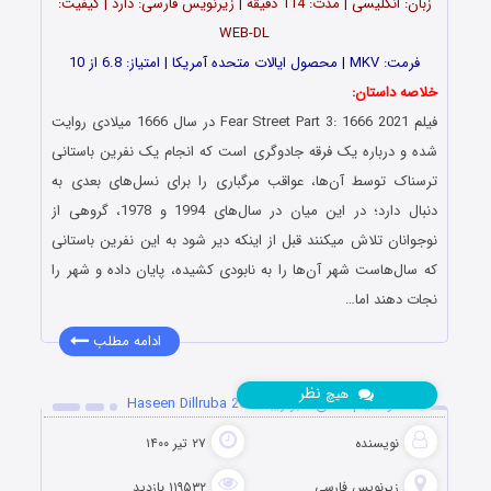
زبان: انگلیسی | مدت: 114 دقیقه | زیرنویس فارسی: دارد | کیفیت:
WEB-DL
فرمت: MKV | محصول ایالات متحده آمریکا | امتیاز: 6.8 از 10
خلاصه داستان:
فیلم Fear Street Part 3: 1666 2021 در سال 1666 میلادی روایت
شده و درباره یک فرقه جادوگری است که انجام یک نفرین باستانی
ترسناک توسط آن‌ها، عواقب مرگباری را برای نسل‌های بعدی به
دنبال دارد؛ در این میان در سال‌های 1994 و 1978، گروهی از
نوجوانان تلاش میکنند قبل از اینکه دیر شود به این نفرین باستانی
که سال‌هاست شهر آن‌ها را به نابودی کشیده، پایان داده و شهر را
نجات دهند اما…
ادامه مطلب
نظر
هیچ
دانلود فیلم هندی دلبر زیبا Haseen Dillruba 2021
نویسنده
۲۷ تیر ۱۴۰۰
زیرنویس فارسی
۱۱۹۵۳۲ بازدید