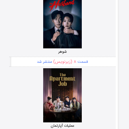
شوهر
۸ (زیرنویس)
قسمت
منتشر شد
عملیات آپارتمان