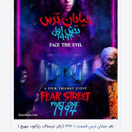
نام:
خیابان ترس قسمت ۱: ۱۹۹۴
| ژانر: ترسناک، رازآلود، مهیج |