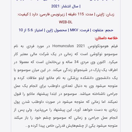
| سال انتشار: 2021
زبـان: ژاپنی | مدت: 115 دقیقه | زیرنویس فارسی: دارد | کیفیت:
WEB-DL
حجم: متفاوت | فرمت: MKV | محصول ژاپن | امتیاز: 5.6 از 10
خلاصه داستان:
فیلم هومونکولوس Homunculus 2021 در مورد فردی به نام
سوسومو نوکوشی است که زمانی در یک شرکت مالی معتبر کار
میکرد. اکنون وی مردی 34 ساله و بی‌خانمان است که معمولا در
اطراف یک پارک در شینجوکو زندگی میکند. در این میان سوسومو با
یک دانشجوی دانشکده پزشکی به نام مانابو ایتو ملاقات کرده و
متوجه میشود وی به دنبال تعدادی داوطلب برای انجام یک عمل
جراحی ناشناخته میباشد. سوسومو در ابتدا پیشنهاد مانابو را قبول
نمیکند اما زمانی که متوجه میشود در صورت داوطلب شدن پول
زیادی به دست خواهد آورد، این پیشنهاد را می‌پذیرد. ولی پس از
انجام عمل جراحی و زمانی که سوسومو چشم خود را باز میکند
متوجه میشود یکی از چشم‌هایش قدرتی خاص پیدا کرده و…