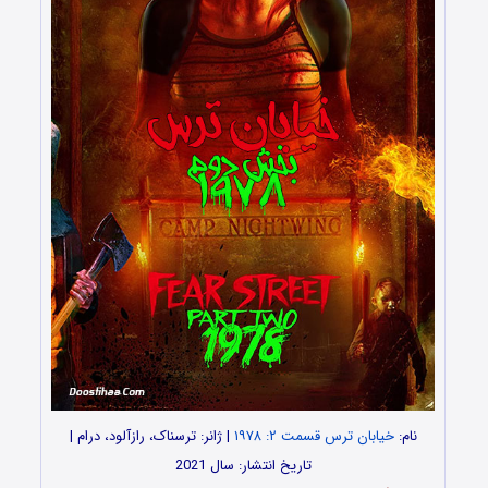
نام:
خیابان ترس قسمت ۲: ۱۹۷۸
| ژانر: ترسناک، رازآلود، درام |
تاریخ انتشار: سال 2021