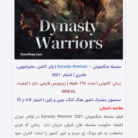
سلسله جنگجویان –
Dynasty Warriors
| ژانر: اکشن، ماجراجویی،
فانتزی | انتشار: 2021
زبـان: کانتونی | مدت: 116 دقیقه | زیرنویس فارسی: دارد | کیفیت:
WEB-DL
محصول مشترک کشور هنگ کنگ، چین و ژاپن | امتیاز: 4.8 ار 10
خلاصه داستان:
فیلم سلسله جنگجویان Dynasty Warriors 2021 در اواخر دوران
آشفته حکومت سلسله هان شرقی جریان دارد. زمانی که فردی
جاه‌طلب به نام دونگ ژو مردم و امور کشور را تحت کنترل خود