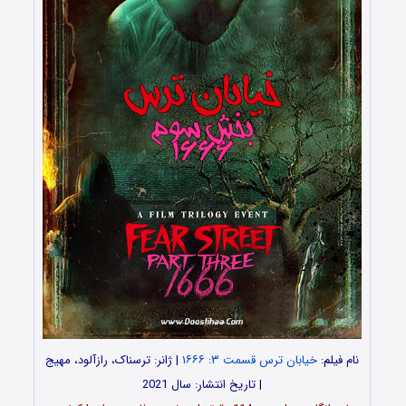
نام فیلم:
خیابان ترس قسمت ۳: ۱۶۶۶
| ژانر: ترسناک، رازآلود، مهیج
| تاریخ انتشار: سال 2021