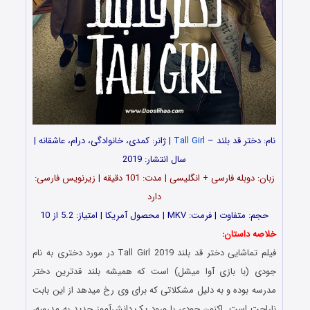
نام: دختر قد بلند –
Tall Girl
| ژانر: کمدی، خانوادگی، درام، عاشقانه |
سال انتشار: 2019
زبان: دوبله فارسی + انگلیسی | مدت: 101 دقیقه | زیرنویس فارسی:
دارد
حجم: متفاوت | فرمت: MKV | محصول آمریکا | امتیاز: 5.2 از 10
خلاصه داستان:
فیلم تماشایی دختر قد بلند Tall Girl 2019 در مورد دختری به نام
جودی (با بازی آوا میشل) است که همیشه بلند قدترین دختر
مدرسه بوده و به دلیل مشکلاتی که برای وی رخ میدهد از این بابت
ناراحت است. اکنون جودی با ورود یک دانش‌آموز جدید به مدرسه،