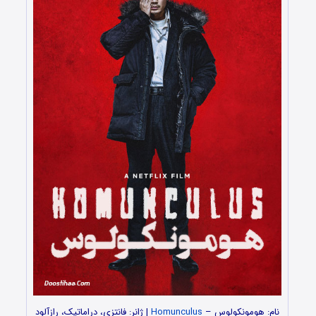
نام: هومونکولوس –
Homunculus
| ژانر: فانتزی، دراماتیک، رازآلود