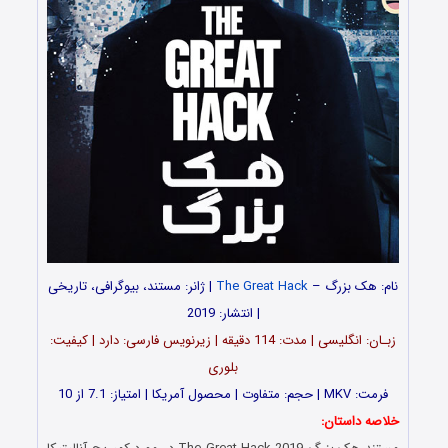
نام: هک بزرگ –
The Great Hack
| ژانر: مستند، بیوگرافی، تاریخی
| انتشار: 2019
زبـان: انگلیسی | مدت: 114 دقیقه | زیرنویس فارسی: دارد | کیفیت:
بلوری
فرمت: MKV | حجم: متفاوت | محصول آمریکا | امتیاز: 7.1 از 10
خلاصه داستان: