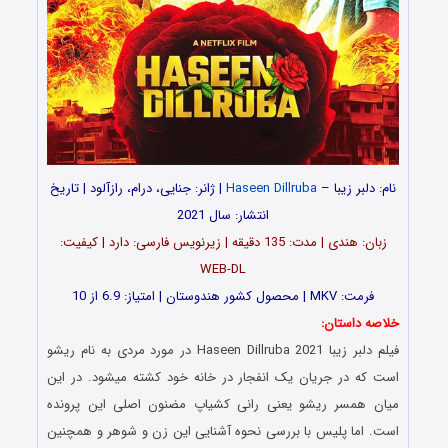
نام: دلبر زیبا –
Haseen Dillruba
| ژانر: جنایی، درام، رازآلود | تاریخ
انتشار: سال 2021
زبان: هندی | مدت: 135 دقیقه | زیرنویس فارسی: دارد | کیفیت:
WEB-DL
فرمت: MKV | محصول کشور هندوستان | امتیاز: 6.9 از 10
خلاصه داستان:
فیلم دلبر زیبا Haseen Dillruba 2021 در مورد مردی به نام ریشو
است که در جریان یک انفجار در خانه خود کشته میشود. در این
میان همسر ریشو یعنی رانی کشیاپ مضنون اصلی این پرونده
است. اما پلیس با بررسی نحوه آشنایی این زن و شوهر و همچنین