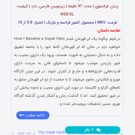
زبـان: فرانسوی | مدت: 97 دقیقه | زیرنویس فارسی: دارد | کیفیت:
WEB-DL
فرمت: MKV | محصول کشور فرانسه و بلژیک | امتیاز: 5.8 از 10
خلاصه داستان:
در فیلم چگونه یک ابر قهرمان شدم How I Became a Super Hero
خواهید دید در حالی که ابر قهرمانان کاملا خود را با جامعه تطبیق
داده و به دنبال دستیابی به شهرت هستند، ورود یک داروی عجیب به
شهر پاریس موجب میشود تا انسانهای فانی به سرعت دارای
قدرت‌هایی خارق‌العاده و خارج از کنترل شوند. در این میان کاراگاه
مورو و شالتزمن مامور میشوند تا با حمایت از دو ابر قهرمان سابق به
نام‌های کارلو و کالیستا، در مورد این داروی عجیب و نحوه پخش آن
در شهر تحقیق کنند. اما با گذشت زمان و آشکار شدن گذشته کاراگاه
مورو، مسیر تحقیقات پیچیده‌تر شده و…
ادامه مطلب
نظر
۴
دانلود مستند هک بزرگ The Great Hack 2019