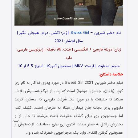
نام: دختر شیرین –
Sweet Girl
| ژانر: اکشن، درام، هیجان انگیز |
سال انتشار: 2021
زبان: دوبله فارسی + انگلیسی | مدت: 96 دقیقه | زیرنویس فارسی:
دارد
حجم: متفاوت | فرمت: MKV | محصول آمریکا | امتیاز: 5.5 از 10
خلاصه داستان:
فیلم دختر شیرین Sweet Girl 2021 در مورد پدری فداکار به نام ری
کوپر (با بازی جیسون موموآ) است که پس از مرگ همسرش تلاش
میکند تا حقیقت را در مورد یک شرکت دارویی که مسئول تولید
دارویی برای نجات جان بیماران مبتلا به سرطان است، کشف کند؛
اما جستجوی ری برای کشف حقیقت باعث میشود تا جان او و
دخترش راشل به خطر بیفتد؛ اکنون ری برای محافظت از دخترش و
همچنین گرفتن انتقام، وارد یک ماجراجویی خطرناک شده و…