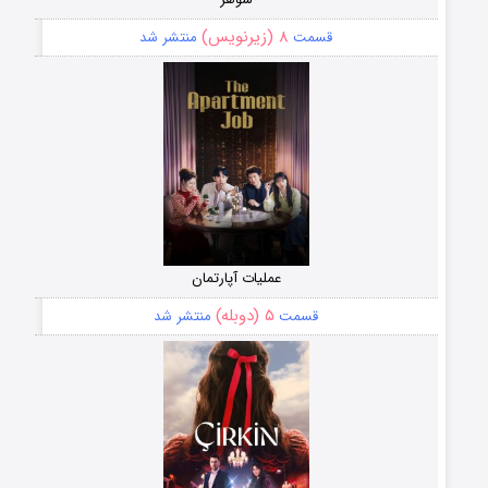
۸ (زیرنویس)
قسمت
منتشر شد
عملیات آپارتمان
۵ (دوبله)
قسمت
منتشر شد