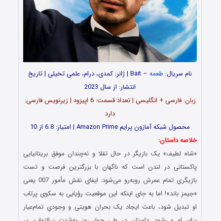
نام سریال:
طعمه
– Bait | ژانر: کمدی، درام، علمی تخیلی | تاریخ
انتشار: از سال 2023
زبان: فارسی + انگلیسی | تعداد قسمت‌‌‌‌: 6 اپیزود | زیرنویس فارسی:
دارد
محصول شبکه آمازون پرایم Amazon Prime | امتیاز: 6.8 از 10
خلاصه داستان:
«شاه لطیف» یک بازیگر در حال تقلا و نه‌چندان موفقِ بریتانیایی
پاکستانی در لندن است که ناگهان با بزرگترین فرصت و تست
بازیگری تمام عمرش روبه‌رو می‌شود: ایفای نقش مأمور 007 یعنی
«جیمز باند»! اما به جای اینکه این موقعیت رؤیایی به سکوی پرتاب
او تبدیل شود، باعث ایجاد یک بحران هویتی و وجودیِ تمام‌عیار
برای او می‌شود. داستان در طی چهار روز به‌شدت پرالتهاب، پر