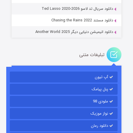
جادوگری در مغولستان
دانلود سریال تد لاسو Ted Lasso 2020-2026
۱۴ (زیرنویس)
قسمت
منتشر شد
دانلود مستند Chasing the Rains 2022
دانلود انیمیشن دنیایی دیگر Another World 2025
تبلیغات متنی
آپ تیون
باب اسفنجی فصل ۱۷
۶ (زیرنویس)
قسمت
منتشر شد
پنل پیامک
ملودی 98
نواز موزیک
دانلود رمان