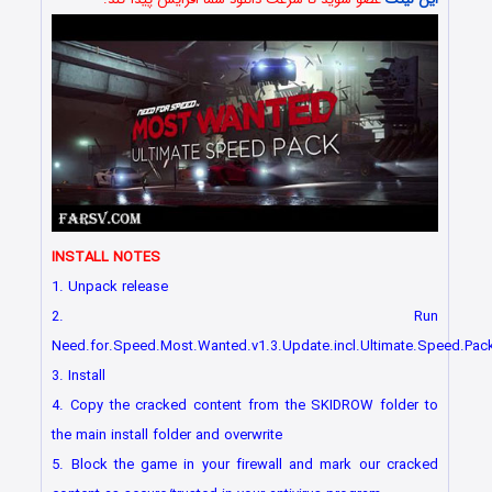
INSTALL NOTES
1. Unpack release
2. Run
Need.for.Speed.Most.Wanted.v1.3.Update.incl.Ultimate.Speed.Pac
3. Install
4. Copy the cracked content from the SKIDROW folder to
the main install folder and overwrite
5. Block the game in your firewall and mark our cracked