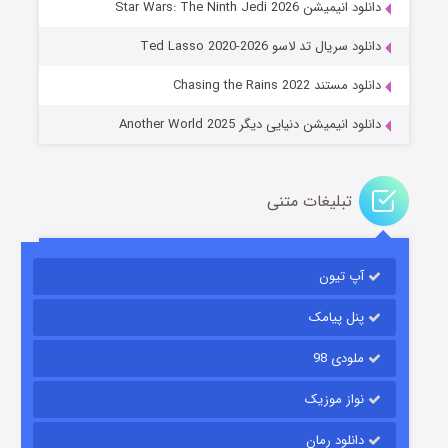
دانلود انیمیشن Star Wars: The Ninth Jedi 2026
جادوگری در مغولستان
دانلود سریال تد لاسو Ted Lasso 2020-2026
۱۴ (زیرنویس)
قسمت
منتشر شد
دانلود مستند Chasing the Rains 2022
دانلود انیمیشن دنیایی دیگر Another World 2025
تبلیغات متنی
آپ تیون
باب اسفنجی فصل ۱۷
۶ (زیرنویس)
قسمت
منتشر شد
پنل پیامک
ملودی 98
نواز موزیک
دانلود رمان