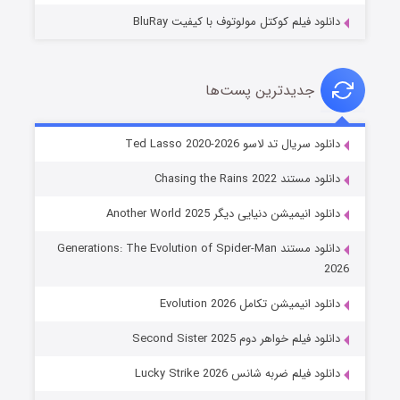
دانلود فیلم کوکتل مولوتوف با کیفیت BluRay
جدیدترین پست‌ها
خاندان اژدها فصل ۳
دانلود سریال تد لاسو Ted Lasso 2020-2026
۶ (زیرنویس)
قسمت
منتشر شد
دانلود مستند Chasing the Rains 2022
دانلود انیمیشن دنیایی دیگر Another World 2025
دانلود مستند Generations: The Evolution of Spider-Man
2026
دانلود انیمیشن تکامل Evolution 2026
دانلود فیلم خواهر دوم Second Sister 2025
جادوگری در مغولستان
دانلود فیلم ضربه شانس Lucky Strike 2026
۱۴ (زیرنویس)
قسمت
منتشر شد