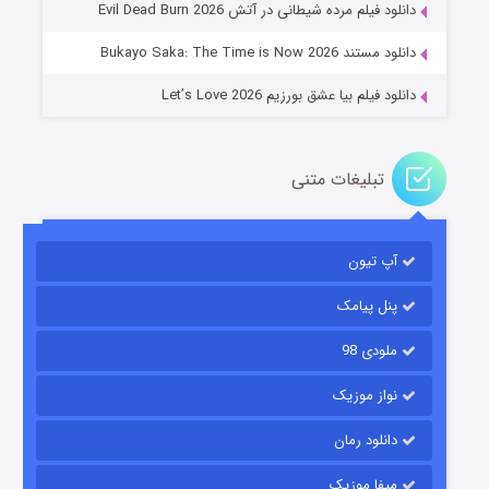
دانلود فیلم مرده شیطانی در آتش Evil Dead Burn 2026
دانلود مستند Bukayo Saka: The Time is Now 2026
دانلود فیلم بیا عشق بورزیم Let’s Love 2026
تبلیغات متنی
باب اسفنجی فصل ۱۷
آپ تیون
۶ (زیرنویس)
قسمت
منتشر شد
پنل پیامک
ملودی 98
نواز موزیک
دانلود رمان
میفا موزیک