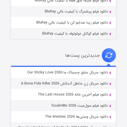
دانلود فیلم سینما شهر قصه با کیفیت عالی BluRay
۱۰ (زیرنویس)
قسمت
منتشر شد
دانلود فیلم پیشمرگ با کیفیت عالی BluRay
دانلود فیلم زیبا صدایم کن با کیفیت عالی BluRay
دانلود فیلم کوکتل مولوتوف با کیفیت BluRay
جدیدترین پست‌ها
شوهر
دانلود سریال عشق چسبناک ما Our Sticky Love 2026
۸ (زیرنویس)
قسمت
منتشر شد
دانلود سریال زن متاهل آدمکش A Bona Fide Killer 2026
دانلود فیلم آخرین خانه The Last House 2026
دانلود فیلم سول‌میت Soulm8te 2026
دانلود سریال وستی‌ها The Westies 2026