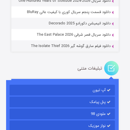
دانلود سریال One Hundred Years of Solitude 2024-2026
دانلود قسمت پنجم سریال کوری با کیفیت عالی BluRay
عملیات آپارتمان
دانلود انیمیشن دکورادو Decorado 2025
۲ (زیرنویس)
قسمت
منتشر شد
دانلود سریال قصر شرقی The East Palace 2026
دانلود فیلم سارق گوشه گیر The Isolate Thief 2026
تبلیغات متنی
آپ تیون
مردگان متحرک: شهر مرده ۳
۲ (زیرنویس)
قسمت
منتشر شد
پنل پیامک
ملودی 98
نواز موزیک