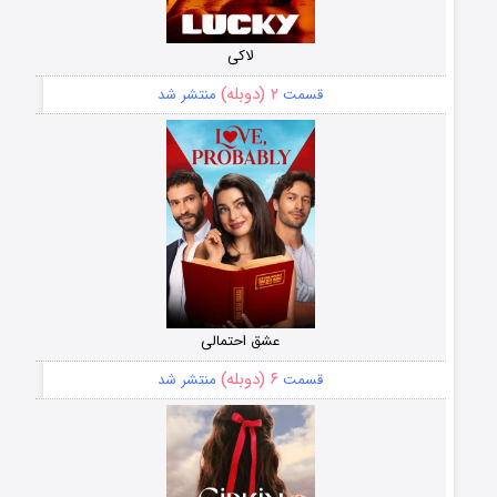
لاکی
۲ (دوبله)
قسمت
منتشر شد
عشق احتمالی
۶ (دوبله)
قسمت
منتشر شد