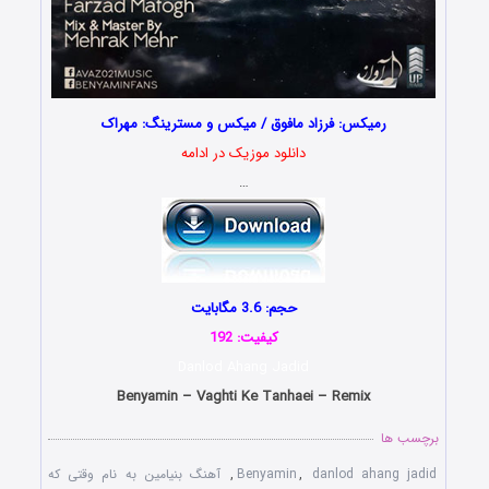
رمیکس: فرزاد مافوق / میکس و مسترینگ: مهراک
دانلود موزیک در ادامه
…
حجم: 3.6 مگابایت
کیفیت: 192
Danlod Ahang Jadid
Benyamin – Vaghti Ke Tanhaei – Remix
برچسب ها
danlod ahang jadid
,
Benyamin
,
آهنگ بنیامین به نام وقتی که