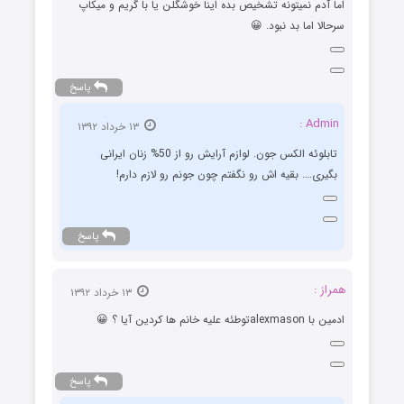
اما آدم نمیتونه تشخیص بده اینا خوشگلن یا با گریم و میکاپ
سرحالا اما بد نبود. 😀
پاسخ
Admin :
۱۳ خرداد ۱۳۹۲
تابلوئه الکس جون. لوازم آرایش رو از 50% زنان ایرانی
بگیری…. بقیه اش رو نگفتم چون جونم رو لازم دارم!
پاسخ
همراز :
۱۳ خرداد ۱۳۹۲
ادمین با alexmasonتوطئه علیه خانم ها کردین آیا ؟ 😀
پاسخ