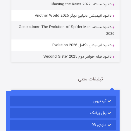
دانلود مستند Chasing the Rains 2022
دانلود انیمیشن دنیایی دیگر Another World 2025
جادوگری در مغولستان
دانلود مستند Generations: The Evolution of Spider-Man
14 (زیرنویس)
قسمت
منتشر شد
2026
دانلود انیمیشن تکامل Evolution 2026
دانلود فیلم خواهر دوم Second Sister 2025
تبلیغات متنی
باب اسفنجی فصل ۱۷
آپ تیون
6 (زیرنویس)
قسمت
منتشر شد
پنل پیامک
ملودی 98