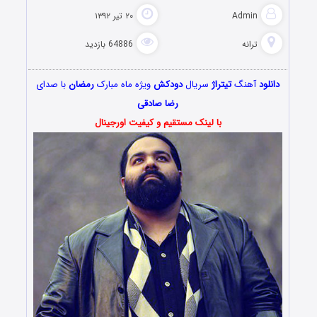
Admin
۲۰ تیر ۱۳۹۲
ترانه
64886 بازدید
دانلود
آهنگ
تیتراژ
سریال
دودکش
ویژه ماه مبارک
رمضان
با صدای
رضا صادقی
با لینک مستقیم و کیفیت اورجینال