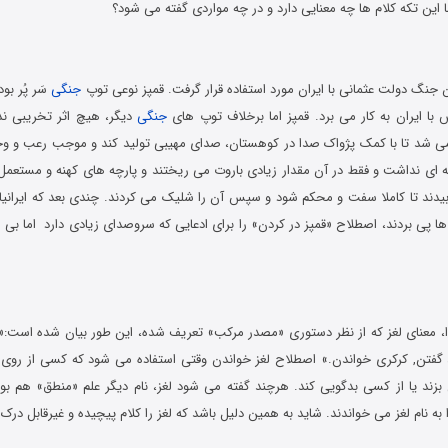
 این تکه کلام ها چه معنایی دارد و در چه مواردی گفته می شود؟
 جنگ دولت عثمانی با ایران مورد استفاده قرار گرفت. قمپز نوعی توپ
جنگی
سَر پُر بو
 با ایران به کار می برد. قمپز اما برخلاف توپ های
جنگی
دیگر، هیچ اثر تخریبی ند
 شد تا با کمک پژواک صدا در کوهستان، صدای مهیبی تولید کند و موجب رعب و وح
 ای نداشت و فقط در آن مقدار زیادی باروت می ریختند و پارچه های کهنه و مستعمل ر
یدند تا کاملا سفت و محکم شود و سپس آن را شلیک می کردند. چندی بعد که ایرانی
ا پی بردند، اصطلاح «قمپز در کردن» را برای ادعایی که سروصدای زیادی دارد اما بی 
، معنای لغز که از نظر دستوری «مصدر مرکب» تعریف شده، این طور بیان شده است:«
د گفتن, کرکری خواندن.» اصطلاح لغز خواندن وقتی استفاده می شود که کسی از روی
زند یا از کسی بدگویی کند. هرچند گفته می شود لغز، نام دیگر علم «منطق» هم بو
به نام لغز می خواندند. شاید به همین دلیل باشد که لغز را کلام پیچیده و غیرقابل درک 