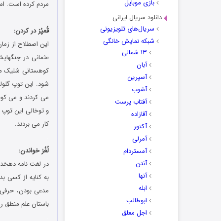
بازی موبایل
مردم کرده است. اما
دانلود سریال ایرانی
.
سریال‌های تلویزیونی
قُمپُز در کردن:
شبکه نمایش خانگی
این اصطلاح از زمان
۱۳ شمالی
عثمانی در جنگهایش
آبان
کوهستانی شلیک می
آسپرین
شود. این توپ گلوله
آشوب
می کردند و می کوب
آفتاب پرست
و توخالی این توپ ه
آقازاده
کار می بردند.
آکتور
.
آمرلی
لُغُز خواندن:
آمستردام
آنتن
در لغت نامه دهخدا
آنها
به کنایه از کسی ب
ابله
مدعی بودن، حرفی ب
ابوطالب
باستان علم منطق را 
اجل معلق
.