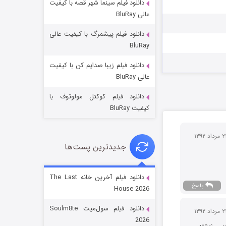
دانلود فیلم سینما شهر قصه با کیفیت
عالی BluRay
دانلود فیلم پیشمرگ با کیفیت عالی
BluRay
دانلود فیلم زیبا صدایم کن با کیفیت
جادوگری در مغولستان
عالی BluRay
14 (زیرنویس)
قسمت
منتشر شد
دانلود فیلم کوکتل مولوتوف با
کیفیت BluRay
جدیدترین پست‌ها
دانلود فیلم آخرین خانه The Last
پاسخ
House 2026
باب اسفنجی فصل ۱۷
دانلود فیلم سول‌میت Soulm8te
6 (زیرنویس)
قسمت
منتشر شد
2026