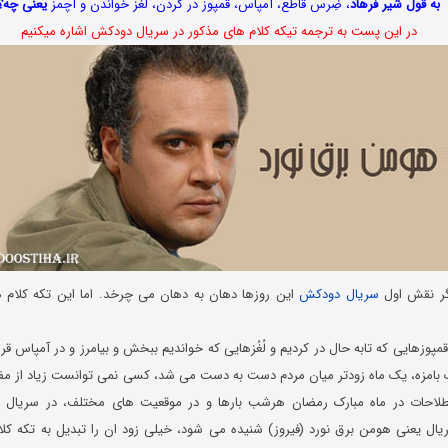
به قول شیر فرهاد
، ضِرس قاطع، آمپاس، قمپوز در کردن، لغز خواندن و آچمز
یعنی چه؟
در این پست به ترجمه تیکه کلام های مذکور در سریال دودکش اشاره میکنیم
یگر نقش اول
سریال دودکش
این روزها دهان به دهان می چرخد. اما این تکه کلام ه
قمپوزهایی که تابه حال در کردیم و لُغُزهایی که خواندیم ببخش و بیامرز و در آمپاس قرا
ک بامزه، یک ماه زودتر میان مردم دست به دست می شد، کسی نمی توانست زیاد از مف
لاحات در ماه مبارک رمضان هرشب بارها و در موقعیت های مختلف، در سریال «
 یعنی هومن برق نورد (فیروز) شنیده می شود، خیلی زود ان را تبدیل به تکه کل