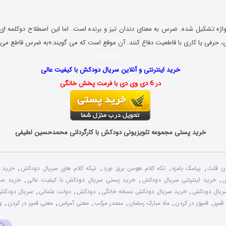
واژه تشکیل شده. ضرس به معنای دندان تیز و برنده است. اما این اصطلاح دوکلمه ای 
ی، حرفی یا کاری با قاطعیت دفاع کنند. آن موقع است که می گویند:«به ضرس قاطع می
Doodkesh
خرید اینترنتی و آنلاین سریال دودکش با کیفیت عالی
در 6 دی وی دی با فرمت پخش خانگی
خرید پستی مجموعه تلویزیونی دودکش با کارگردانی محمدحسین لطیفی
ن قلت
,
پیامک بامزه
,
تکه کلام هومن برق نورد
,
تیکه کلام های سریال دودکش
,
خرید 
ش
,
خرید اینترنتی سریال دودکش
,
خرید پستی سریال دودکش با کیفیت عالی
,
خرید سر
ریال دودکش
,
خرید سریال دودکش نسخه خانگی
,
دودکش
,
دولت عثمانی
,
سریال دودکش
قمپز
,
قمپوز در کردن
,
ماه مبارک رمضان
,
مصدر مرکب
,
معنی آمپاس
,
معنی قمپز در کردن
,
وا