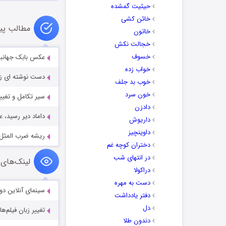
حیثیت گمشده
خائن کشی
مطالب پی
خاتون
خجالت نکش
خسوف
عکس بابک جهانب
خواب زده
دست نوشته ای زی
خوب بد جلف
خون سرد
سیر تکامل و تغییر چهر
دادزن
داماد دیر رسید، 
داریوش
داوینچیز
ریشه ضرب المثل
دختران کوچه غم
در انتهای شب
لینک‌های 
دراکولا
دست به مهره
سینمای آنلاین دو
دفتر یادداشت
دل
تغییر زبان فیلم‌ها
دندون طلا