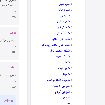
ممنون آقا…..و
سووشون
ميشه كه شما 
سیاه چاله
سیاوش
شام ایرانی
شاهگوش
کوهیار :
شب آهنگی
شب های مافیا
مرسی باور کنی
شب های مافیا: زودیاک
شبکه مخفی زنان
شریک جرم
شغال
mahdi :
شهر هرت
شهرزاد
ممنون ولی لغت
شهرک کلیله و دمنه
شوخی با شما
شوخی کردم
صداتو
Admin :
ضد