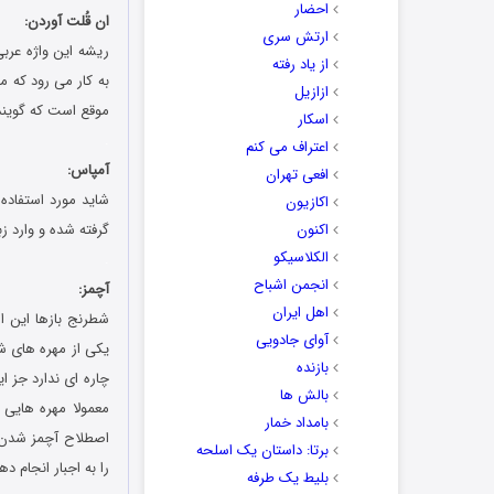
احضار
ان قُلت آوردن:
ارتش سری
ریشه این واژه عربی
از یاد رفته
به کار می رود که م
ازازیل
موقع است که گویند
اسکار
.
اعتراف می کنم
آمپاس:
افعی تهران
اکازیون
اکنون
گرفته شده و وارد ز
الکلاسیکو
.
انجمن اشباح
آچمز:
اهل ایران
شطرنج بازها این 
آوای جادویی
یکی از مهره های شط
بازنده
چاره ای ندارد جز ا
بالش ها
معمولا مهره هایی 
بامداد خمار
اصطلاح آچمز شدن و
برتا: داستان یک اسلحه
را به اجبار انجام 
بلیط یک‌‌ طرفه