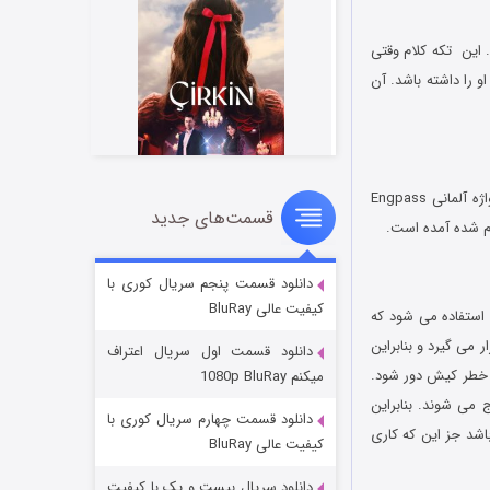
 این تکه کلام وقتی
و را داشته باشد. آن
شاید مورد استفاده ترین اصطلاح میان تکه کلام های سریال دودکش، همین اصطلاح باشد. آمپاس از واژه آلمانی Engpass
قسمت‌های جدید
سریال زشت
جام شده آمده است.
2 (زیرنویس)
قسمت
منتشر شد
دانلود قسمت پنجم سریال کوری با
کیفیت عالی BluRay
استفاده می شود که
می گیرد و بنابراین
دانلود قسمت اول سریال اعتراف
از خطر کیش دور شود.
میکنم 1080p BluRay
 می شوند. بنابراین
دانلود قسمت چهارم سریال کوری با
اشد جز این که کاری
کیفیت عالی BluRay
دانلود سریال بیست و یک با کیفیت