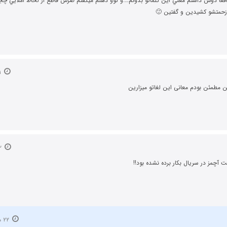
اقعا دوس داشتم معني اين كلماتو بدونم….و توو ذهنم ميگفتم ضرس قاطع از لحاظ املايي چج
زحمتشو كشيدين و گفتين 🙂
۲۱ مرداد ۱۳۹۲
ن مطمئن بودم معانی این لغاتو میزارین
۲۲ مرداد ۱۳۹۲
 آچمز در سریال بکار برده نشده بود!!
۲۲ مرداد ۱۳۹۲