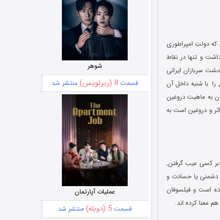
د که دولتِ امپراطوری
اشت و تنها در نقاط
شوهر
شت سربازان ایرانی
8 (زیرنویس)
قسمت
منتشر شد
ا با سُنبه داخل آن
ان به ماهیت دروغین
اثر و دروغین است به
بر کسی عیب گرفتن,
 دشمنی یا حسادت و
ده است و فیلسوفان
عملیات آپارتمان
هم معنا کرده اند.
5 (دوبله)
قسمت
منتشر شد