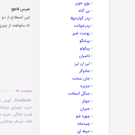
.
بوی خون
ضرس قاطع:
بی گناه
این اصطلاح از دو 
پدر گواردیولا
که بخواهند از چیز
پدرخوانده
پوست شیر
پیشگو
پیکولو
تاسیان
تی ان تی
جادوگر
جان سخت
جزیره
برچسب ها
جنگل آسفالت
Doodkesh
,
آچمز
,
ا
جوکر
خرید اینترنتی دودک
جیران
فرمت خانگی
,
خرید س
چهره شو
لغات سریال دودکش
,
چیدمانه
حرفه ای