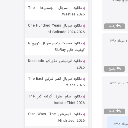
وري نوشته
دانلود سریال وستی‌ها The
Westies 2026
دانلود سریال One Hundred Years
پاسخ
of Solitude 2024-2026
دانلود قسمت پنجم سریال کوری با
کیفیت عالی BluRay
رویایی برای تو
دانلود انیمیشن دکورادو Decorado
2025
15 (دوبله)
قسمت
منتشر شد
پاسخ
دانلود سریال قصر شرقی The East
Palace 2026
دانلود فیلم سارق گوشه گیر The
Isolate Thief 2026
پاسخ
دانلود انیمیشن Star Wars: The
Ninth Jedi 2026