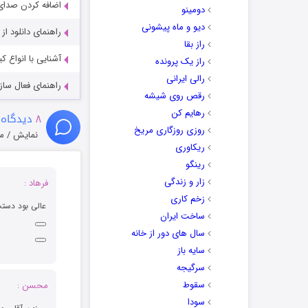
اضافه کردن صدای 
دومینو
دیو و ماه پیشونی
راهنمای دانلود ا
راز بقا
آشنایی با انواع ک
راز یک پرونده
رالی ایرانی
راهنمای فعال سازی کیفیت R
رقص روی شیشه
رهایم کن
۸
دیدگاه 
روزی روزگاری مریخ
نمایش / م
ریکاوری
رینگو
زار و زندگی
فرهاد :
زخم کاری
عالی بود دستت
ساخت ایران
سال های دور از خانه
سایه باز
سرگیجه
سقوط
محسن :
سودا