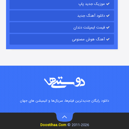
موزیک جدید پاپ
دانلود آهنگ جدید
قیمت ایمپلنت دندان
آهنگ هوش مصنوعی
زیرزمین
۲ (دوبله)
قسمت
منتشر شد
دانلود رایگان جدیدترین فیلم‌ها، سریال‌ها و انیمیشن های جهان
Doostihaa.Com
2011-2026 ©
این دریا طغیان خواهد کرد