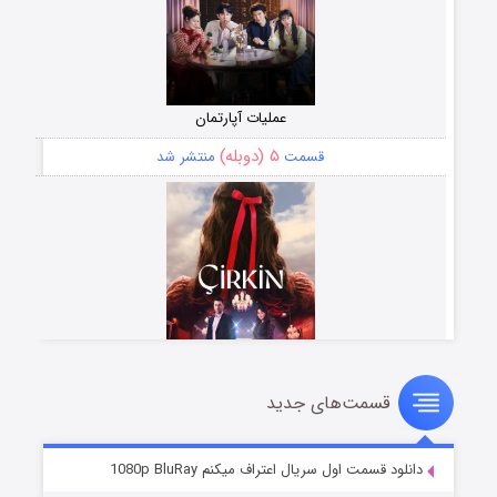
عملیات آپارتمان
۵ (دوبله)
قسمت
منتشر شد
قسمت‌های جدید
سریال زشت
۲ (زیرنویس)
قسمت
منتشر شد
دانلود قسمت اول سریال اعتراف میکنم 1080p BluRay