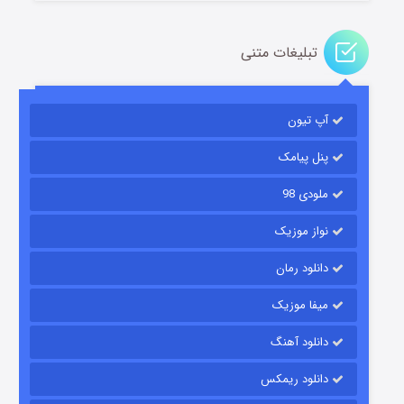
تبلیغات متنی
باب اسفنجی فصل ۱۷
آپ تیون
۶ (زیرنویس)
قسمت
منتشر شد
پنل پیامک
ملودی 98
نواز موزیک
دانلود رمان
میفا موزیک
رویایی برای تو
دانلود آهنگ
۱۵ (دوبله)
قسمت
منتشر شد
دانلود ریمکس