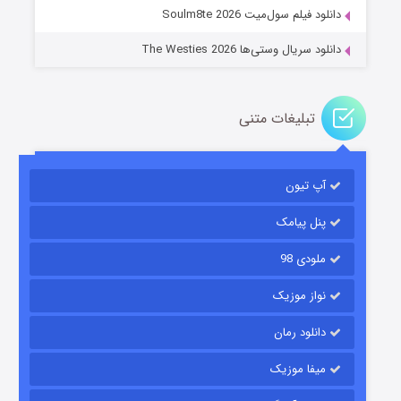
دانلود فیلم سول‌میت Soulm8te 2026
دانلود سریال وستی‌ها The Westies 2026
تبلیغات متنی
مردگان متحرک: شهر مرده ۳
۲ (زیرنویس)
قسمت
منتشر شد
آپ تیون
پنل پیامک
ملودی 98
نواز موزیک
دانلود رمان
میفا موزیک
شکست استوارت در نجات جهان