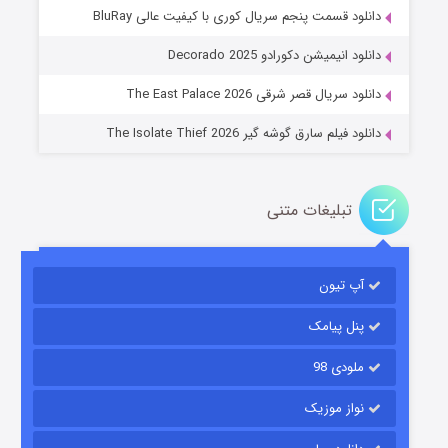
دانلود قسمت پنجم سریال کوری با کیفیت عالی BluRay
عملیات آپارتمان
دانلود انیمیشن دکورادو Decorado 2025
۲ (زیرنویس)
قسمت
منتشر شد
دانلود سریال قصر شرقی The East Palace 2026
دانلود فیلم سارق گوشه گیر The Isolate Thief 2026
تبلیغات متنی
آپ تیون
مردگان متحرک: شهر مرده ۳
۲ (زیرنویس)
قسمت
منتشر شد
پنل پیامک
ملودی 98
نواز موزیک