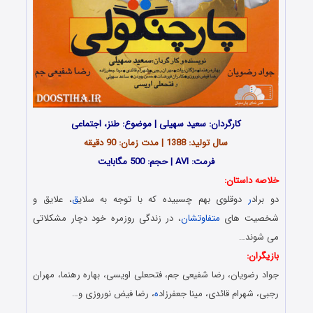
کارگردان: سعید سهیلی | موضوع: طنز، اجتماعی
سال تولید: 1388 | مدت زمان: 90 دقیقه
فرمت: AVI | حجم: 500 مگابایت
خلاصه داستان:
دو براد
ر
دوقلوی بهم چسبیده که با توجه به سلای
ق
، علایق و
شخصیت های
متفاوتشان
، در زندگی روزمره خود دچار مشکلاتی
می شوند…
بازیگران:
جواد رضویان، رضا شفیعی جم، فتحعلی اویسی، بهاره رهنما، مهران
رجبی، شهرام قائدی، مینا جعفرزاد
ه
، رضا فیض نوروزی و…
Download Film Char Changooli