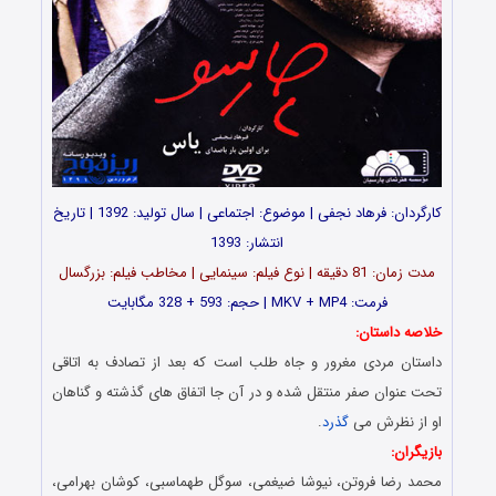
کارگردان: فرهاد نجفی | موضوع: اجتماعی | سال تولید: 1392 | تاریخ
انتشار: 1393
مدت زمان: 81 دقیقه | نوع فیلم: سینمایی | مخاطب فیلم: بزرگسال
فرمت: MKV + MP4 | حجم: 593 + 328 مگابایت
خلاصه داستان:
داستان مردی مغرور و جاه طلب است که بعد از تصادف به اتاقی
تحت عنوان صفر منتقل شده و در آن جا اتفاق های گذشته و گناهان
او از نظرش می
گذرد
.
بازیگران:
محمد رضا فروتن، نیوشا ضیغمی، سوگل طهماسبی، کوشان بهرامی،