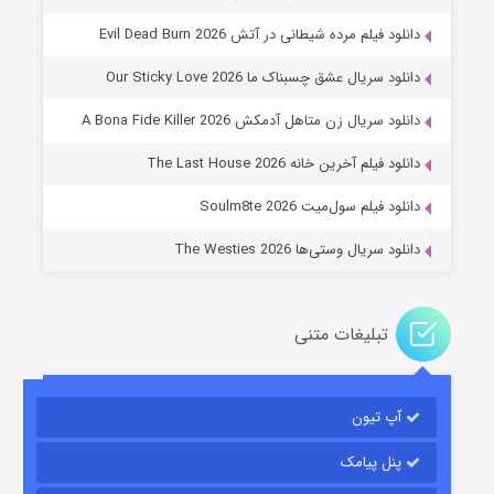
دانلود فیلم مرده شیطانی در آتش Evil Dead Burn 2026
دانلود سریال عشق چسبناک ما Our Sticky Love 2026
عملیات آپارتمان
دانلود سریال زن متاهل آدمکش A Bona Fide Killer 2026
۲ (زیرنویس)
قسمت
منتشر شد
دانلود فیلم آخرین خانه The Last House 2026
دانلود فیلم سول‌میت Soulm8te 2026
دانلود سریال وستی‌ها The Westies 2026
تبلیغات متنی
مردگان متحرک: شهر مرده ۳
۲ (زیرنویس)
قسمت
منتشر شد
آپ تیون
پنل پیامک