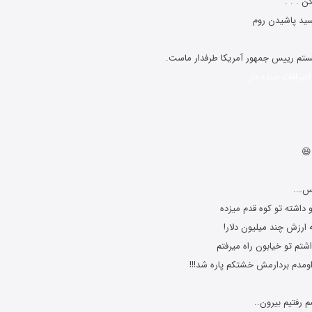
ن . . .
سید پاشیدن روم
اعترافات خنده دار
😆
و داشته تو کوه قدم میزده
ه ارزش چند میلیون دلار!
شتم تو خیابون راه میرفتم