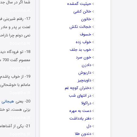
شما اگر در سال جدی
حیثیت گمشده
Doostiha.IR
خائن کشی
خاتون
خجالت نکش
لعنت بر پدر و مادر ا
خسوف
نمی دونم چرا نارا
خواب زده
Doostiha.IR
خوب بد جلف
18- تو فرودگاه 
خون سرد
معصوم گفت 700 هزار تومن. گفتم مگه این واکس رو از چی ساختن؟ گفت این خاویاره احمق؛ واکس نیست!
دادزن
Doostiha.IR
داریوش
19- از خواب پاشدم دیدم کسی خونه نیست. زنگ زدم به مامانم می بینم صدای جیغ و داد و سوت میاد. میگم: کجایین؟
داوینچیز
مامانم با خوشحالی:
دختران کوچه غم
Doostiha.IR
در انتهای شب
20- یعنی
هیجانی
ک
دراکولا
بزنی هست، تو خنث
دست به مهره
Doostiha.IR
دفتر یادداشت
دل
21- یکی از آشناهامون زده تو کار پرورش کرم خاکی. حالا یکی بخواد ازش بخره چی باید بگه؟ سلام آقا کرم داری؟
دندون طلا
Doostiha.IR