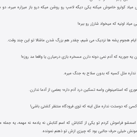
 میاد کولرو خاموش میکنه یکی دیگه لامپ رو روشن میکه درو باز میزاره میره، دو سه
میاد اونیه که میخواد شارژر رو ببره!
جوک های خنده دار شوخی های جدید و جوک های خنده دار
که اسمشو فراموش کردم تو یکی از کتاباش که اسم کتابش نه یادمه نه مهمه، یه جمله م
ونش خیلی حرف جالبی بود که چیزی ازش تو ذهنم نمونده.