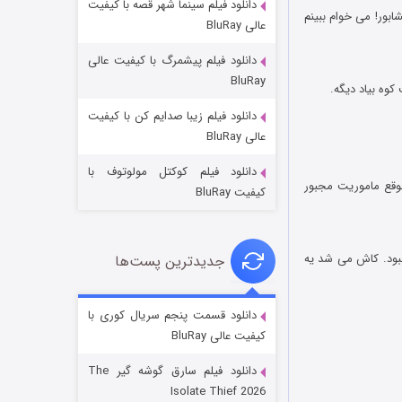
دانلود فیلم سینما شهر قصه با کیفیت
ابور! می خوام ببینم
عالی BluRay
دانلود فیلم پیشمرگ با کیفیت عالی
BluRay
دانلود فیلم زیبا صدایم کن با کیفیت
جادوگری در مغولستان
عالی BluRay
۱۴ (زیرنویس)
قسمت
منتشر شد
دانلود فیلم کوکتل مولوتوف با
وقع ماموریت مجبور
کیفیت BluRay
نبود. کاش می شد یه
جدیدترین پست‌ها
دانلود قسمت پنجم سریال کوری با
کیفیت عالی BluRay
باب اسفنجی فصل ۱۷
دانلود فیلم سارق گوشه گیر The
۶ (زیرنویس)
قسمت
منتشر شد
Isolate Thief 2026