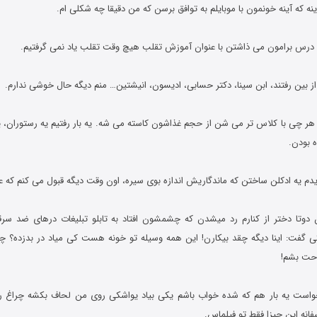
ا هر چی با کلاس تر می شن از حجم غذاشون کاسته می شه. یه بار رفتیم یه رستوران،
 بودن.
ون دوتا دختر از کنارم رد میشدن که چشمشون افتاد به تابلو تبلیغات درهای ضد س
 گفت: اینا دیگه چقد بیکارن! این همه وسیله تو خونه هست کی میاد در بدزده؟ چن
احت بشم!
یخواست یه بار هم که شده خواب باشم یکی بیاد یواشکی روی من لحاف بکشه چراغ ر
فانه این چیزا فقط تو فیلماس.