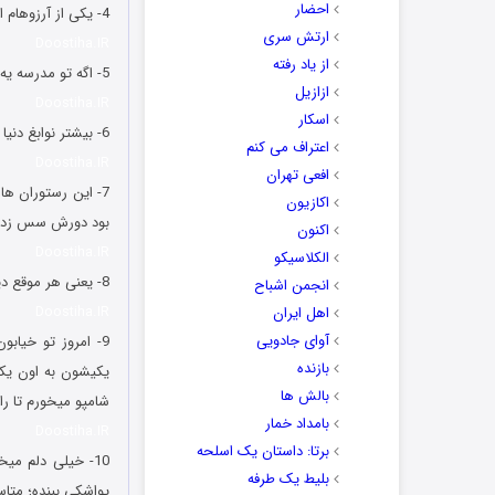
احضار
4- یکی از آرزوهام اینه که آینه خونمون با موبایلم به توافق برسن که من دقیقا چه شکلی ام.
ارتش سری
Doostiha.IR
از یاد رفته
5- اگه تو مدرسه یه درس برامون می ذاشتن با عنوان آموزش تقلب هیچ وقت تقلب یاد نمی گرفتیم.
ازازیل
Doostiha.IR
اسکار
6- بیشتر نوابغ دنیا از بین رفتند، ابن سینا، دکتر حسابی، ادیسون، انیشتین… منم دیگه حال خوشی ندارم.
اعتراف می کنم
Doostiha.IR
افعی تهران
7- این رستوران ه
اکازیون
بود دورش سس زده
اکنون
Doostiha.IR
الکلاسیکو
8- یعنی هر موقع دیدم یه ادکلن ساختن که ماندگاریش اندازه بوی سیره، اون وقت دیگه قبول می کنم که علم پیشرفت کرده.
انجمن اشباح
Doostiha.IR
اهل ایران
آوای جادویی
9- امروز تو خیاب
بازنده
یکیشون به اون یکی
بالش ها
شامپو میخورم تا ر
بامداد خمار
Doostiha.IR
برتا: داستان یک اسلحه
10- خیلی دلم م
بلیط یک‌‌ طرفه
یواشکی ببنده؛ متاس