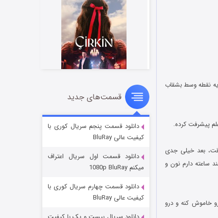
 یه نقطه وسط بشقاب
قسمت‌های جدید
سریال زشت
۲ (زیرنویس)
قسمت
منتشر شد
دانلود قسمت پنجم سریال کوری با
کیفیت عالی BluRay
رقت، بعد خیلی جدی
دانلود قسمت اول سریال اعتراف
د ساعته دارم نون و
میکنم 1080p BluRay
دانلود قسمت چهارم سریال کوری با
کیفیت عالی BluRay
و خاموش کنه و درو
دانلود سریال بیست و یک با کیفیت