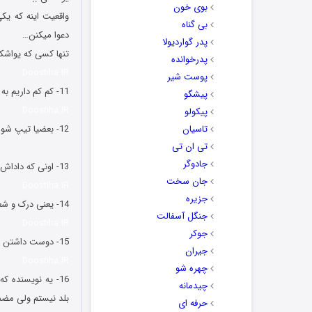
بوی خون
واقعیت اینه که یکی
بی گناه
دعوا میکنن…
پدر گواردیولا
تنها کسی که یواشکی 
پدرخوانده
Doostiha.IR
پوست شیر
11- کم کم داریم به ایام هجوم پشه ها نزدیک می شیم، چقدر هم بزرگ شدن ماشالا تو این چند وقت.
پیشگو
Doostiha.IR
پیکولو
تاسیان
12- بعضیا تیپ شون یه جوریه که آدم نمی دونه دارن مسخره بازی درمیارن یا واقعا مد روزه!
تی ان تی
شوخی های جدید و 
جادوگر
13- اونی که داداش نداره مثل کسیه که بدون سلاح به جنگ میره.
جان سخت
Doostiha.IR
جزیره
14- یعنی درک و شعوری که استامینوفن واسه تسکین درد آدم داره؛ بعضی از آدما ندارن.
جنگل آسفالت
Doostiha.IR
جوکر
15- دوست داشتن کسی که دوستت نداره مثل اینه که توی فرودگاه منتظر کشتی باشی!
جیران
Doostiha.IR
چهره شو
16- یه نویسنده 
چیدمانه
بلد نیستم ولی مضم
حرفه ای