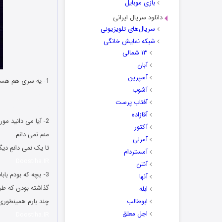
بازی موبایل
دانلود سریال ایرانی
سریال‌های تلویزیونی
شبکه نمایش خانگی
۱۳ شمالی
آبان
آسپرین
1- یه سری هم هستن که هی می گن ما استعداد چاقی داریم. آخه چاقی هم شد استعداد؟ چرا استعداد ریاضی نداری مثلا؟
آشوب
شوخی های جدید و
آفتاب پرست
شوخی های جدید و 
آقازاده
2- آیا می دانید مورچه ها چقدر می خوابند؟
آکتور
منم نمی دانم.
آمرلی
تا یک نمی دانمِ دیگ
آمستردام
Doostiha.IR
آنتن
3- بچه که بودم بابام منو برد استانبول. بعد که بزرگ شدم فهمیدم گولم زده منو برده
آنها
گذاشته بودن که طبی
ابله
ابوطالب
چند بارم همینطوری 
اجل معلق
Doostiha.IR