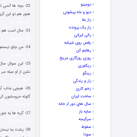
دومینو
22- بچه ها کسی ا
دیو و ماه پیشونی
هنوز هم تو این گر
راز بقا
Doostiha.IR
راز یک پرونده
23- سال اسب هم تموم شد و شاهزاده سوار بر اسبم نیومد. حالا امیدوارم امسال با بز و گوسفندش از پشت کوه بیاد دیگه.
رالی ایرانی
Doostiha.IR
رقص روی شیشه
24- من چاق نیستم، فقط استخوان بندی شکمم درشته.
رهایم کن
Doostiha.IR
روزی روزگاری مریخ
25- این سوال س
ریکاوری
نشن از او میله سر 
رینگو
Doostiha.IR
زار و زندگی
26- هیچی عذاب آ
زخم کاری
ساخت ایران
گلوله حرومشون کرد
سال های دور از خانه
Doostiha.IR
سایه باز
27- گربه ها یه جوری به آدم نگاه می کنن که انگار همه چیو فهمیدن؛ الان هم می خوان برن به همه بگن!
سرگیجه
Doostiha.IR
سقوط
28- پشت یه نیسان نوشته بود:
سودا