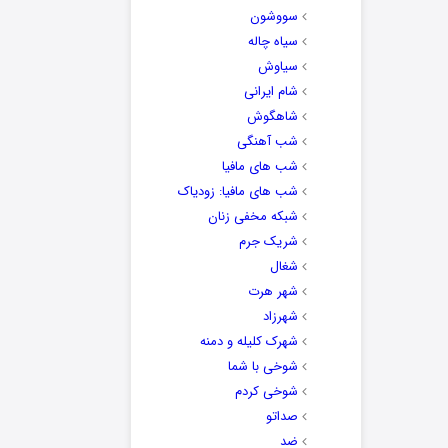
سووشون
سیاه چاله
سیاوش
شام ایرانی
شاهگوش
شب آهنگی
شب های مافیا
شب های مافیا: زودیاک
شبکه مخفی زنان
شریک جرم
شغال
شهر هرت
شهرزاد
شهرک کلیله و دمنه
شوخی با شما
شوخی کردم
صداتو
ضد