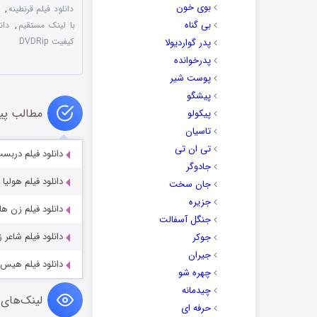
بوی خون
دانلود فیلم قرنطینه
,
د
بی گناه
با لینک مستقیم
,
دان
کیفیت DVDRip
پدر گواردیولا
پدرخوانده
پوست شیر
پیشگو
مطالب پی
پیکولو
تاسیان
تی ان تی
دانلود فیلم دربست
جادوگر
دانلود فیلم هولیا با 
جان سخت
جزیره
دانلود فیلم زن ها فرشته اند 
جنگل آسفالت
دانلود فیلم شاعر ز
جوکر
جیران
دانلود فیلم هیس 
چهره شو
چیدمانه
لینک‌های 
حرفه ای