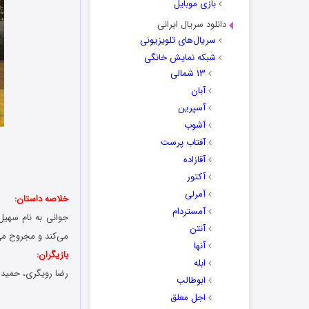
بازی موبایل
دانلود سریال ایرانی
سریال‌های تلویزیونی
شبکه نمایش خانگی
۱۳ شمالی
آبان
آسپرین
آشوب
آفتاب پرست
آقازاده
آکتور
آمرلی
خلاصه داستان:
آمستردام
جوانی به نام سهی
آنتن
می‌کند و مجروح می‌
آنها
بازیگران:
ابله
رضا رویگری، حمید 
ابوطالب
اجل معلق