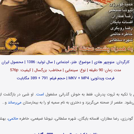
کارگردان: منوچهر هادی | موضوع: طنز، اجتماعی | سال تولید: 1386 | محصول ایران
مدت زمان: 90 دقیقه | نوع: سینمایی | مخاطب: بزرگسال | کیفیت: 576p
فرمت ویدئویی: MKV + MP4 | حجم فیلم: 791 + 389 مگابایت
ل با تکیه به ثروت پدرش، فقط به خوش گذرانی مشغول
است
. او شبی در بازگشت ا
شود. مقصر از صحنه می‌گریزد و دختری به نام سمیه او را به بیمارستان
می‌رساند
و…
گودرزی، رضا عطاران، افسانه بایگان، شهره سلطانی، نیوشا ضیغمی، خاطره
حاتمی
، بهش
Download Film Gharantineh