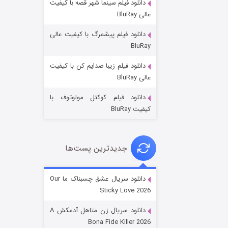
دانلود فیلم سینما شهر قصه با کیفیت
عالی BluRay
دانلود فیلم پیشمرگ با کیفیت عالی
BluRay
دانلود فیلم زیبا صدایم کن با کیفیت
عملیات آپارتمان
عالی BluRay
۲ (زیرنویس)
قسمت
منتشر شد
دانلود فیلم کوکتل مولوتوف با
کیفیت BluRay
جدیدترین پست‌ها
دانلود سریال عشق چسبناک ما Our
Sticky Love 2026
مردگان متحرک: شهر مرده ۳
دانلود سریال زن متاهل آدمکش A
۲ (زیرنویس)
قسمت
منتشر شد
Bona Fide Killer 2026