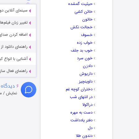
حیثیت گمشده
سینمای آنلاین دو
خائن کشی
خاتون
تغییر زبان فیلم‌ها
خجالت نکش
اضافه کردن صدای 
خسوف
خواب زده
راهنمای دانلود ا
خوب بد جلف
خون سرد
آشنایی با انواع ک
دادزن
راهنمای فعال سازی کیفیت R
داریوش
داوینچیز
۶
دیدگاه 
دختران کوچه غم
نمایش / م
در انتهای شب
دراکولا
دست به مهره
دفتر یادداشت
دل
دندون طلا