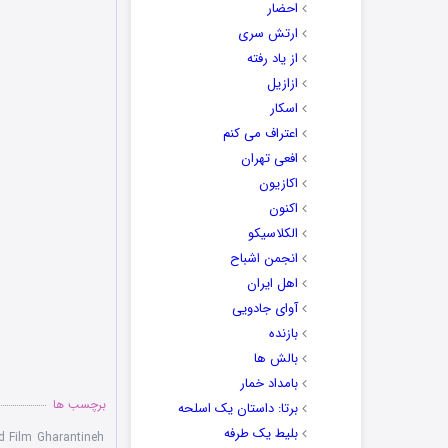
احضار
ارتش سری
از یاد رفته
ازازیل
اسکار
اعتراف می کنم
افعی تهران
اکازیون
اکنون
الکلاسیکو
انجمن اشباح
اهل ایران
آوای جادویی
بازنده
بالش ها
بامداد خمار
برچسب ها
برتا: داستان یک اسلحه
بلیط یک‌‌ طرفه
 Film Gharantineh