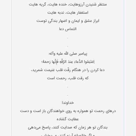
منتظر شنیدن آرزوهایت، خنده هایت، گریه هایت
استغفار هایت، ندبه هایت
ابراز عشق و ایمان و اضهار بندگی توست
التماس دعا
.
.
پیامبر صلى‏ الله ‏علیه ‏و‏آله:
اِغتَنِمُوا الدُّعاءَ عِندَ الرِّقَّهِ فَإِنَّها رَحمَهٌ؛
دعا کردن را در هنگام رقّت قلب غنیمت شمرید،
که رقت قلب، رحمت است
.
.
خداوندا
درهای رحمت تو همواره به روی خواهندگان باز است و دست
عطایت گشاده
بندگان تو هر زمان که صدایت کنند، پاسخ می‌دهی
و اگر خالصانه آرزو کنند، ‌می‌بخشى