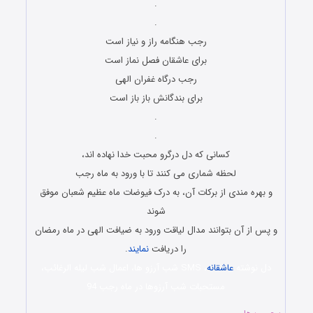
.
.
رجب هنگامه راز و نیاز است
برای عاشقان فصل نماز است
رجب درگاه غفران الهی
برای بندگانش باز باز است
.
.
کسانی که دل درگرو محبت خدا نهاده اند،
لحظه شماری می کنند تا با ورود به ماه رجب
و بهره مندی از برکات آن، به درک فیوضات ماه عظیم شعبان موفق
شوند
و پس از آن بتوانند مدال لیاقت ورود به ضیافت الهی در ماه رمضان
را دریافت
نمایند
.
دل نوشته
عاشقانه
، SMS شب آرزو ها، اعمال شب لیله الرغائب،
مستحبات شب آرزوها در ماه رجب 94