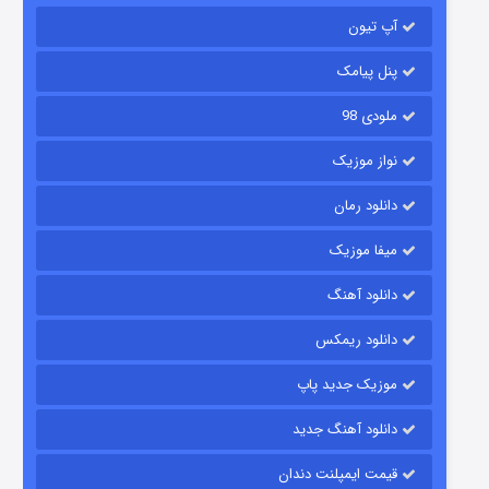
آپ تیون
باب اسفنجی فصل ۱۷
۶ (زیرنویس)
قسمت
منتشر شد
پنل پیامک
ملودی 98
نواز موزیک
دانلود رمان
میفا موزیک
دانلود آهنگ
رویایی برای تو
دانلود ریمکس
۱۵ (دوبله)
قسمت
منتشر شد
موزیک جدید پاپ
دانلود آهنگ جدید
قیمت ایمپلنت دندان