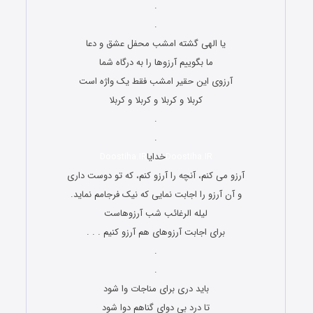
.
.
یا الهی گشته امشب محفل عشق و دعا
ما بگوییم آرزوها را به درگاه شما
آرزوی این حقیر امشب فقط یک واژه است
کربلا و کربلا و کربلا و کربلا
.
.
Doostiha.IR
خدایا
Doostiha.IR
آرزو می کنم، آنچه را آرزو کنم، که تو دوست داری
و آن آرزو را اجابت نمایی که نیک فرجامم نماید.
لیله الرغائب شب آرزوهاست
برای اجابت آرزوهای هم آرزو کنیم . . .
.
.
باید دری برای مناجات وا شود
تا درد بی دوای گناهم دوا شود