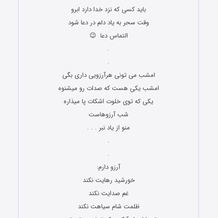
باید کسی که نزد خدا دارد ابرو
وقت سحر به یاد دلم در دعا شود
التماس دعا 😉
.
.
امشب می تونی هرآرزویی داری بگی
امشب یکی هست که صدات رو میشنوه
یکی که توی خلوت اشکات پا میذاره
شب آرزوهاست
منو از یاد نبر . . .
.
.
آرزو دارم:
خورشید رهایت نکند
غم صدایت نکند
ظلمت شام سیاهت نکند