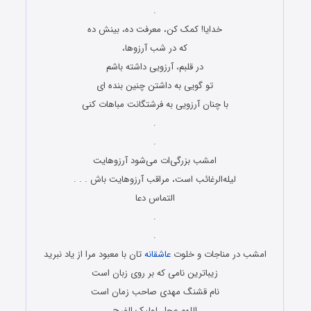
.
خدایا! کمک کن، معرفت ده، بینش ده
که در شب آرزوها،
در قلبم، آرزویی داشته باشم
تو گویی به داشتن چنین بنده ای
با چنان آرزویی به فرشتگانت مباهات کنی
.
.
امشب بزرگی‌ات می‌شود آرزوهایت
لیله‌الرغائب است، مراقب آرزوهایت باش . . .
التماس دعا
.
.
امشب در مناجات و خلوت
عاشقانه
تان با معبود مرا از یاد نبرید
زیباترین نامی که بر روی زبان است
نام قشنگ مهدی صاحب زمان است
اللهم عجل لولیک الفرج