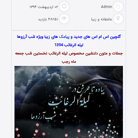
Admin
۰۲ اردیبهشت ۱۳۹۴
عاشقانه و زیبا
۴۸۲۵۱ بازدید
گلچین اس ام اس های جدید و
پیامک
های زیبا ویژه شب آرزوها
لیله الرغائب 1394
جملات و متون دلنشین مخصوص لیله الرغائب نخستین شب جمعه
ماه رجب