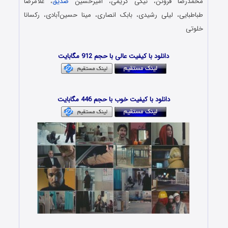
محمدرضا فروتن، نیکی کریمی، امیرحسین
صدیق
، غلامرضا
طباطبایی، لیلی رشیدی، بابک انصاری، مینا حسین‌آبادی، رکسانا
خلوتی
دانلود فیلم ایرانی – Danlod Film Irani
دانلود با کیفیت عالی با حجم 912 مگابایت
دانلود فیلم جدید – Download Film Noke Borj
دانلود با کیفیت خوب با حجم 446 مگابایت