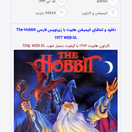
Admin
۰۵ تیر ۱۳۹۴
انیمیشن و کارتون
99834 بازدید
دانلود و تماشای انیمیشن هابیت با زیرنویس فارسی The Hobbit
1977 WEB-DL
کارتون هابیت ۱۹۷۷ با کیفیت بسیار خوب 720p WEB-DL