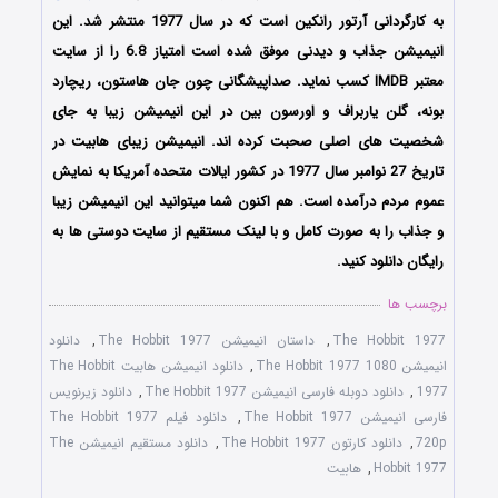
به کارگردانی آرتور رانکین است که در سال 1977 منتشر شد. این
انیمیشن جذاب و دیدنی موفق شده است امتیاز 6.8 را از سایت
معتبر IMDB کسب نماید. صداپیشگانی چون جان هاستون، ریچارد
بونه، گلن یاربراف و اورسون بین در این انیمیشن زیبا به جای
شخصیت های اصلی صحبت کرده اند. انیمیشن زیبای هابیت در
تاریخ 27 نوامبر سال 1977 در کشور ایالات متحده آمریکا به نمایش
عموم مردم درآمده است. هم اکنون شما میتوانید این انیمیشن زیبا
و جذاب را به صورت کامل و با لینک مستقیم از سایت دوستی ها به
رایگان دانلود کنید.
برچسب ها
The Hobbit 1977
,
داستان انیمیشن The Hobbit 1977
,
دانلود
انیمیشن The Hobbit 1977 1080
,
دانلود انیمیشن هابیت The Hobbit
1977
,
دانلود دوبله فارسی انیمیشن The Hobbit 1977
,
دانلود زیرنویس
فارسی انیمیشن The Hobbit 1977
,
دانلود فیلم The Hobbit 1977
720p
,
دانلود کارتون The Hobbit 1977
,
دانلود مستقیم انیمیشن The
Hobbit 1977
,
هابیت