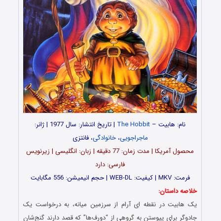
نام: هابیت –
The Hobbit
| تاریخ انتشار: سال 1977 | ژانر:
ماجراجویی
،
خانوادگی
، فانتزی
محصول آمریکا | مدت زمان: 77 دقیقه | زبان: انگلیسی | زیرنویس
فارسی: دارد
فرمت: MKV | کیفیت: WEB-DL | حجم انیمیشن: 556 مگابایت
خلاصه داستان:
یک هابیت در نقطه ای آرام از سرزمین میانه، به درخواست یک
جادوگر برای پیوستن به گروهی از “دورف‌ها” که قصد دارند گنج‌شان