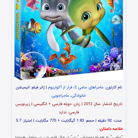
نام کارتون:
ماجراهای سامی 2؛ فرار از آکواریوم
| ژانر فیلم: انیمیشن
خانوادگی
،
ماجراجویی
تاریخ انتشار: سال 2012 | زبان: دوبله فارسی + انگلیسی | زیرنویس
فارسی: ندارد
مدت: 92 دقیقه | حجم: 1.83 گیگابایت + 770 مگابایت | امتیاز: 5.7
خلاصه داستان:
“سامی” به همراه دوستش “ری” در حال قدم زدن در ساحل هستند