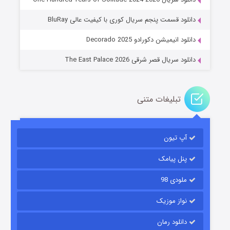
عملیات آپارتمان
دانلود قسمت پنجم سریال کوری با کیفیت عالی BluRay
2 (زیرنویس)
قسمت
منتشر شد
دانلود انیمیشن دکورادو Decorado 2025
دانلود سریال قصر شرقی The East Palace 2026
تبلیغات متنی
آپ تیون
مردگان متحرک: شهر مرده ۳
2 (زیرنویس)
قسمت
منتشر شد
پنل پیامک
ملودی 98
نواز موزیک
دانلود رمان