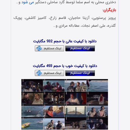
دختری محلی به اسم سلما توسط گارد ساحلی دستگیر
می شود
و…
بازیگران:
پرویز پرستویی، آزیتا حاجیان، قاسم زارع، کامبیز کاشفی، پوپک
گلدره، علی اصغر نجات، عطاءاله مرادی و…
دانلود فیلم ایرانی – Danlod Film Irani
دانلود با کیفیت عالی با حجم 932 مگابایت
Download Film Moje Mordeh
دانلود با کیفیت خوب با حجم 493 مگابایت