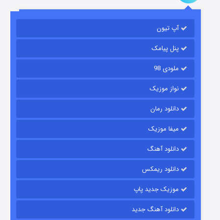
باب اسفنجی فصل ۱۷
آپ تیون
۶ (زیرنویس)
قسمت
منتشر شد
پنل پیامک
ملودی 98
نواز موزیک
دانلود رمان
میفا موزیک
رویایی برای تو
دانلود آهنگ
۱۵ (دوبله)
قسمت
منتشر شد
دانلود ریمکس
موزیک جدید پاپ
دانلود آهنگ جدید