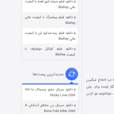
دانلود فیلم سینما شهر قصه با کیفیت
عالی BluRay
دانلود فیلم پیشمرگ با کیفیت عالی
BluRay
دانلود فیلم زیبا صدایم کن با کیفیت
عملیات آپارتمان
عالی BluRay
۲ (زیرنویس)
قسمت
منتشر شد
دانلود فیلم کوکتل مولوتوف با
کیفیت BluRay
جدیدترین پست‌ها
 یا درد لاعلاج میگیرن
ر اومده برام… ولی
دانلود سریال عشق چسبناک ما Our
ن، دوتاشونم دق کردن
Sticky Love 2026
مردگان متحرک: شهر مرده ۳
دانلود سریال زن متاهل آدمکش A
۲ (زیرنویس)
قسمت
منتشر شد
Bona Fide Killer 2026