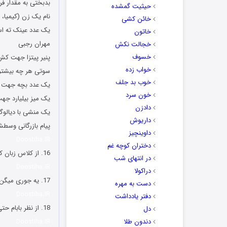
بدبختی به مقدار فر
حیثیت گمشده
نام یک زن (کیمیا، س
خائن کشی
یک عدد عینک ته ا
خاتون
مهران رجبی
خجالت نکش
خسوف
پنیر پیتزا جهت کش
خواب زده
سوتی هر چه بیشتر 
خوب بد جلف
یک عدد بچه جهت دع
خون سرد
یک میز بیلیارد ج
دادزن
یک منشی با دیالو
داریوش
پیام بازرگانی وس
داوینچیز
Doostiha.IR
دختران کوچه غم
16. از کلاس زبان که میام 1 ساعت شاهنامه میخونم تا بشوره ببره پایین ?
در انتهای شب
Doostiha.IR
دراکولا
17. یه جوری میگن اسب حیوان نجیبی است که انگار بقیه حیوونا سر کوچه وای میستن مزاحم نوامیس
دست به مهره
Doostiha.IR
دفتر یادداشت
18. از نظر بابام حتی سقوط سه درصدی شاخص بورس پکن فقط بخاطر اینه که سر من دائم تو گوشیمه ???
دل
دندون طلا
Doostiha.IR