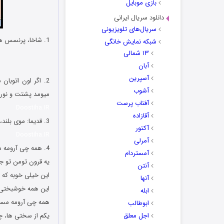
بازی موبایل
دانلود سریال ایرانی
سریال‌های تلویزیونی
1. شاخا، پرنسس ها و ملکه های تلگرام و اینستاگرام… 10 تومن میگیرم پیک نوروزی حل میکنم ??
شبکه نمایش خانگی
۱۳ شمالی
جوک های شبکه های
آبان
جملات فان
آسپرین
آشوب
میومد پشتت و نور ب
آفتاب پرست
Doostiha.IR
آقازاده
3. قدیما: موی بلند، ناخن دراز، واه واه واه 😐 الان: موی بلند، ناخن دراز، ماه ماه ماه ?
آکتور
Doostiha.IR
آمرلی
4. همه چی آرومه من چقدر پولدارم!
آمستردام
یه قرون تومن تو جی
آنتن
این خیلی خوبه که قی
آنها
این همه خوشبختی ب
ابله
همه چی آرومه مسئو
ابوطالب
اجل معلق
یکم از سختی ها، 