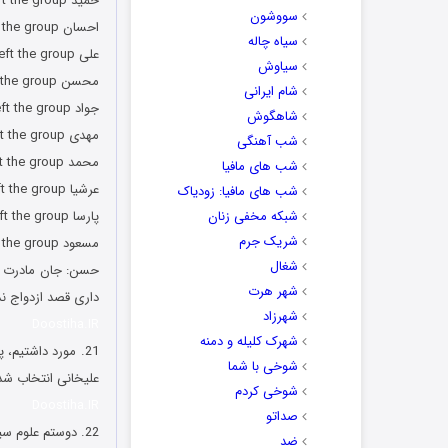
حمید Left the group
سووشون
احسان Left the group
سیاه چاله
علی Left the group
سیاوش
محسن Left the group
شام ایرانی
جواد Left the group
شاهگوش
مهدی Left the group
شب آهنگی
محمد Left the group
شب های مافیا
عرشیا Left the group
شب های مافیا: زودیاک
شبکه مخفی زنان
پارسا Left the group
شریک جرم
مسعود Left the group
شغال
حسن: جان مادرت من
شهر هرت
داری قصد ازدواج ند
شهرزاد
Doostiha.IR
شهرک کلیله و دمنه
21. مورد داشتیم
شوخی با شما
علیخانی انتخاب شد
شوخی کردم
Doostiha.IR
صداتو
22. دوستم علوم سیاسی میخونه باباش بهش قول داده اگه معدلش بالای 18 باشه براش تاکسی بخره ?✌
ضد