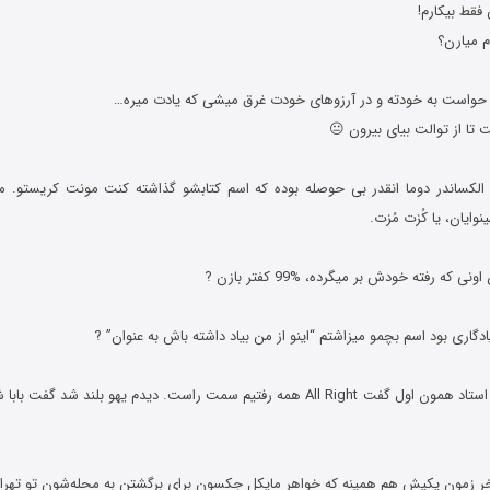
فقط بیکارم!
ام میارن؟
تا از توالت بیای بیرون 😐
الکساندر دوما انقدر بی حوصله بوده که اسم کتابشو گذاشته کنت مونت کریستو. مث
وایان، یا کُزت مُزت.
9. کلاس زبان رفتم استاد همون اول گفت All Right همه رفتیم سمت راست. دیدم یهو بلند 