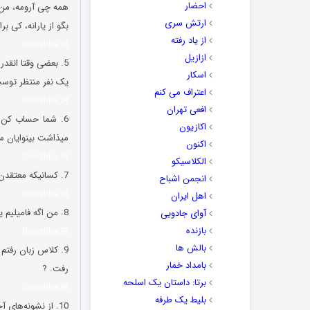
احضار
همه چی آرومه، من 
ارتش سری
بگو از یارانه، کی بر
از یاد رفته
Doostiha.IR
ازازیل
5. بعضی وقتا انقدر حواست به خودته و در آرزوهای خودت غرق میشی که یادت میره…
اسکار
یک نفر منتظر توست 
اعتراف می کنم
Doostiha.IR
افعی تهران
6. شما حساب کن 
اکازیون
میذاشت بینوایان مین
اکنون
Doostiha.IR
الکلاسیکو
7. کسانیکه ﻣﻌﺘﻘﺪﻥ ﺍﻭﻧﯽ ﮐﻪ ﺭﻓﺘﻪ ﺧﻮﺩﺵ ﺑﺮ ﻣﯿﮕﺮﺩﻩ، %99 ﮐﻔﺘﺮ ﺑﺎﺯﻥ ?
انجمن اشباح
Doostiha.IR
اهل ایران
8. من اگه فامیلیم یادگارى بود اسم بچمو میزاشتم “اینو از من بیاد داشته باش به عنوان” ?
آوای جادویی
بازنده
Doostiha.IR
بالش ها
بامداد خمار
رفت. ?
برتا: داستان یک اسلحه
Doostiha.IR
بلیط یک‌‌ طرفه
10. از نشونه‌های آخر زمون یکیش هم همینه که خواهر مایکل جکسون برای برگشتن به محله‌شون تو تهران بی‌قراری می‌کنه! ?