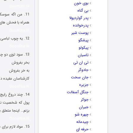
بوی خون
Doostiha.IR
بی گناه
11. من اگه سوس
پدر گواردیولا
همراه با فحش های
پدرخوانده
Doostiha.IR
پوست شیر
12. یه چوب لباسی با میخ زدم به دیوار که مردم به عنوان دیوار مهربانی ازش استفاده کنن، فردا اومدم دیدم دزدیدنش 😐 ?
پیشگو
Doostiha.IR
پیکولو
13. سود توی دو چیزه:
تاسیان
تی ان تی
بخر بفروش
جادوگر
به خر بفروش
جان سخت
کارشناسان عقیده دار
جزیره
Doostiha.IR
جنگل آسفالت
14. چند دروغ رایج بین ما:
جوکر
پول که شخصیت نمی
جیران
بزنم… اینجا متعلق 
چهره شو
Doostiha.IR
چیدمانه
15. مواد لازم برای ساخت سریال ایرانی:
حرفه ای