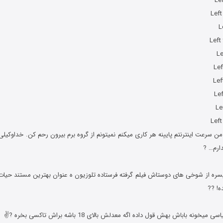
 سرعت اینترنتم پایینه هر کاری میکنم نمیتونم از گروه برم بیرون رحم کن. خداوک
ارم… ?
، پسره از شوخی های دوستاش فیلم گرفته فرستاده تلوزیون ه عنوان بهترین مستند حیا
ه! ??