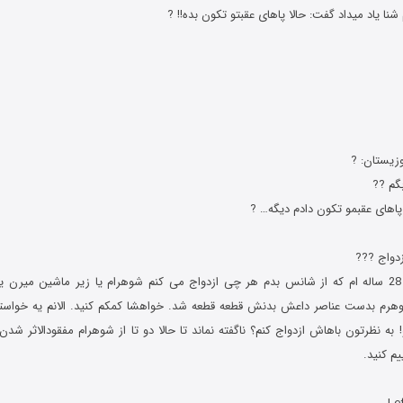
ﺯﯾﺴﺘﺎﻥ: ?
گم ??
پاهای عقبمو تکون دادم دیگه… ?
سلام من یه دختر 28 ساله ام که از شانس بدم هر چی ازدواج می کنم شوهرام یا زیر ماشین میرن
هرم بدست عناصر داعش بدنش قطعه قطعه شد. خواهشا کمکم کنید. الانم یه خواستگا
 به نظرتون باهاش ازدواج کنم؟ ناگفته نماند تا حالا دو تا از شوهرام مفقودالاثر شد
م کنید.