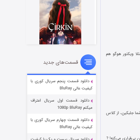
لا ویکتور هوگو هم
قسمت‌های جدید
سریال زشت
۵ (زیرنویس)
قسمت
منتشر شد
دانلود قسمت پنجم سریال کوری با
کیفیت عالی BluRay
دانلود قسمت اول سریال اعتراف
میکنم 1080p BluRay
شد گفت بابا شما جلبکین، از کلاس
دانلود قسمت چهارم سریال کوری با
کیفیت عالی BluRay
دانلود سریال بیست و یک با کیفیت