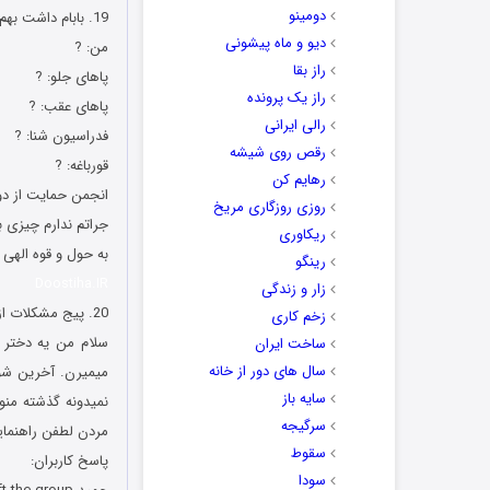
دومینو
19. ﺑﺎﺑﺎﻡ ﺩﺍﺷﺖ ﺑﻬﻢ ﺷﻨﺎ ﯾﺎﺩ ﻣﯿﺪﺍﺩ ﮔﻔﺖ: ﺣﺎﻻ ﭘﺎﻫﺎﯼ ﻋﻘﺒﺘﻮ ﺗﮑﻮﻥ ﺑﺪﻩ!! ?
دیو و ماه پیشونی
ﻣﻦ: ?
راز بقا
ﭘﺎﻫﺎﯼ ﺟﻠﻮ: ?
راز یک پرونده
ﭘﺎﻫﺎﯼ ﻋﻘﺐ: ?
رالی ایرانی
ﻓﺪﺭﺍﺳﯿﻮﻥ ﺷﻨﺎ: ?
رقص روی شیشه
قوﺭﺑﺎﻏﻪ: ?
رهایم کن
ﺍﻧﺠﻤﻦ ﺣﻤﺎیت ﺍﺯ ﺩﻭ
روزی روزگاری مریخ
جراتم ندارم چیزی ب
ریکاوری
به حول و قوه الهی 
رینگو
Doostiha.IR
زار و زندگی
20. پیج مشکلات ازدواج ???
زخم کاری
ساخت ایران
سال های دور از خانه
میمیرن. آخرین شو
سایه باز
نمیدونه گذشته منو!
سرگیجه
مردن لطفن راهنمایی
سقوط
پاسخ کاربران:
سودا