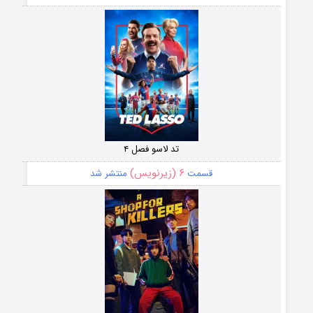
تد لاسو فصل ۴
۶ (زیرنویس)
قسمت
منتشر شد