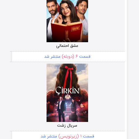
عشق احتمالی
۶ (دوبله)
قسمت
منتشر شد
سریال زشت
۱ (زیرنویس)
قسمت
منتشر شد