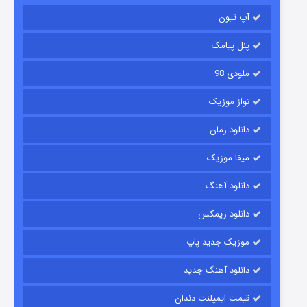
آپ تیون
جادوگری در مغولستان
۱۴ (زیرنویس)
قسمت
منتشر شد
پنل پیامک
ملودی 98
نواز موزیک
دانلود رمان
میفا موزیک
دانلود آهنگ
باب اسفنجی فصل ۱۷
دانلود ریمکس
۶ (زیرنویس)
قسمت
منتشر شد
موزیک جدید پاپ
دانلود آهنگ جدید
قیمت ایمپلنت دندان