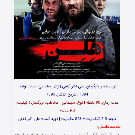
نویسنده و کارگردان: علی اکبر ثقفی | ژانر: اجتماعی | سال تولید:
1394 | تاریخ انتشار: 1396
مدت زمان: 90 دقیقه | نوع: سینمایی | مخاطب: بزرگسال | کیفیت:
FULL HD
حجم: 2.5 گیگابایت + 843 مگابایت | تهیه کننده: علی اکبر ثقفی
خلاصه داستان: