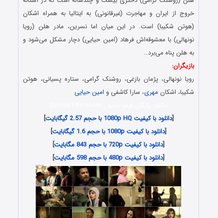
هلن (روشنک گرامی) دختری بیست و چندساله است که در آستانه
خروج از ایران و مهاجرت (غیرقانونی) به ایتالیا به همراه اشکان
(هوتن شکیبا) است. در این میان اما نسرین، مادر هلن (رویا
نونهالی) با معشوقه‌اش فرهاد (امین حیایی) دچار مشکل می‌شود و
به هلن پناه می‌برد…
بازیگران:
رویا نونهالی، پژمان بازغی، روشنک گرامی، ستاره پسیانی، هوتن
شکیبا، اشکان
مهری
، سارا کاشفی و
امین حیایی
دانلود رایگان فیلم جدید , Danlod Film Helen
[
دانلود با کیفیت 1080p HQ با حجم 2.57 گیگابایت
]
[
دانلود با کیفیت 1080p با حجم 1.6 گیگابایت
]
[
دانلود با کیفیت 720p با حجم 843 مگابایت
]
[
دانلود با کیفیت 480p با حجم 598 مگابایت
]