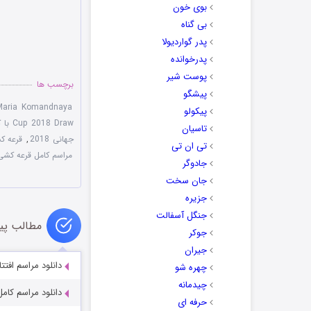
بوی خون
بی گناه
پدر گواردیولا
پدرخوانده
پوست شیر
برچسب ها
پیشگو
Maria Komandnaya
پیکولو
Cup 2018 Draw با کیفیت 1080p
تاسیان
جهانی 2018
,
قرعه کشی جام 
تی ان تی
مراسم کامل قرعه کشی ج
جادوگر
جان سخت
جزیره
جنگل آسفالت
مطالب پی
جوکر
جیران
دانلود مراسم افتتاحیه جا
چهره شو
چیدمانه
دانلود مراسم کامل اهدای تو
حرفه ای