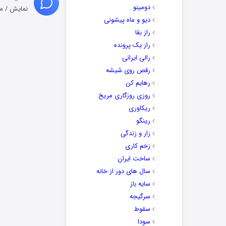
دومینو
نمایش / م
دیو و ماه پیشونی
راز بقا
راز یک پرونده
رالی ایرانی
رقص روی شیشه
رهایم کن
روزی روزگاری مریخ
ریکاوری
رینگو
زار و زندگی
زخم کاری
ساخت ایران
سال های دور از خانه
سایه باز
سرگیجه
سقوط
سودا