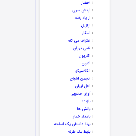
احضار
ارتش سری
از یاد رفته
ازازیل
اسکار
اعتراف می کنم
افعی تهران
اکازیون
اکنون
الکلاسیکو
انجمن اشباح
اهل ایران
آوای جادویی
بازنده
بالش ها
بامداد خمار
برتا: داستان یک اسلحه
بلیط یک‌‌ طرفه