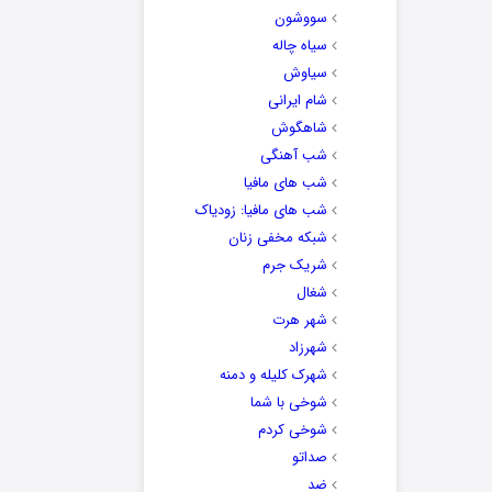
سووشون
سیاه چاله
سیاوش
شام ایرانی
شاهگوش
شب آهنگی
شب های مافیا
شب های مافیا: زودیاک
شبکه مخفی زنان
شریک جرم
شغال
شهر هرت
شهرزاد
شهرک کلیله و دمنه
شوخی با شما
شوخی کردم
صداتو
ضد