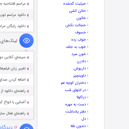
حیثیت گمشده
مراسم افتتاحیه جام جهانی 2022 قط
خائن کشی
دانلود مراسم توپ طلای فیفا d 2015
خاتون
خجالت نکش
دانلود رایگان مراسم اهدای 
خسوف
خواب زده
لینک‌های 
خوب بد جلف
خون سرد
سینمای آنلاین دو
دادزن
داریوش
تغییر زبان فیلم‌ها
داوینچیز
اضافه کردن صدای 
دختران کوچه غم
در انتهای شب
راهنمای دانلود ا
دراکولا
آشنایی با انواع ک
دست به مهره
دفتر یادداشت
راهنمای فعال سازی کیفیت R
دل
دندون طلا
۱۶
دیدگاه 