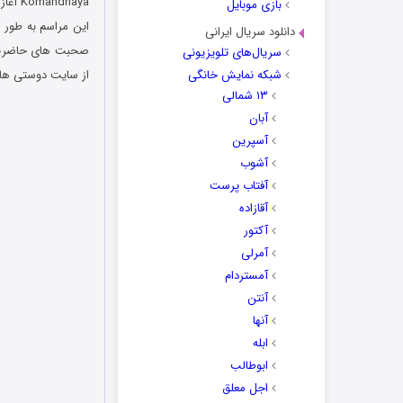
Komandnaya آغاز شد و ایران با تیم‌های ملی اسپانیا، پرتغال و مراکش هم گروه شد.
بازی موبایل
این مراسم به طور ز
دانلود سریال ایرانی
صحبت های حاضرین د
سریال‌های تلویزیونی
شبکه نمایش خانگی
از سایت دوستی ها 
۱۳ شمالی
آبان
آسپرین
آشوب
آفتاب پرست
آقازاده
آکتور
آمرلی
آمستردام
آنتن
آنها
ابله
ابوطالب
اجل معلق