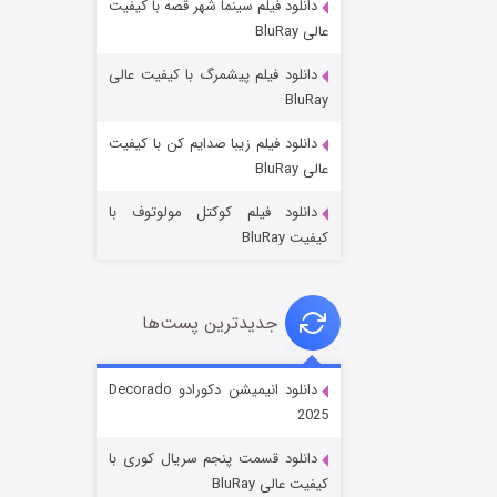
دانلود فیلم سینما شهر قصه با کیفیت
عالی BluRay
دانلود فیلم پیشمرگ با کیفیت عالی
BluRay
دانلود فیلم زیبا صدایم کن با کیفیت
جادوگری در مغولستان
عالی BluRay
۱۴ (زیرنویس)
قسمت
منتشر شد
دانلود فیلم کوکتل مولوتوف با
کیفیت BluRay
جدیدترین پست‌ها
دانلود انیمیشن دکورادو Decorado
2025
باب اسفنجی فصل ۱۷
دانلود قسمت پنجم سریال کوری با
۶ (زیرنویس)
قسمت
منتشر شد
کیفیت عالی BluRay