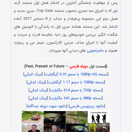
پس از موفقیت چشمگیر آمازون در انتشار فصل اول مستند گرند
تور که با اجرای سه مجری محبوب مستند Top Gear، سری جدید و
فصل دوم این مجموعه پرطرفدار و جذاب از 8 دسامبر 2017 آماده
انتشار شد. این مستند همانند سری اول به رانندگی با اتومبیل های
شگفت انگیز، بررسی خودروهای روز دنیا، مقایسه قدرت و سرعت و
کیفیت آنها با اجرای جذاب جرمی کلارکسون، جیمز می و ریچارد
هموند و
ماجراجویی
های دیدنی آنها میپردازد.
Free Download The Grand Tour Season 2
(قسمت اول
دوبله فارسی
– Past, Present or Future)
[
نسخه 1080p HQ با حجم 6.01 گیگابایت
] [
لینک کمکی
]
[
نسخه 1080p با حجم 1.17 گیگابایت
] [
لینک کمکی
]
[
نسخه 720p با حجم 614 مگابایت
] [
لینک کمکی
]
[
نسخه 480p با حجم 341 مگابایت
] [
لینک کمکی
]
[
دانلود زیرنویس فارسی
] [
دانلود صوت دوبله جداگانه
]