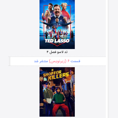
تد لاسو فصل ۴
۶ (زیرنویس)
قسمت
منتشر شد