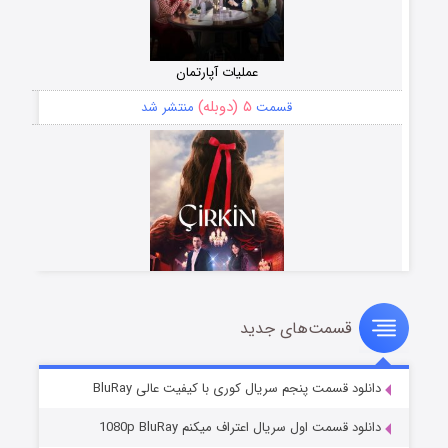
عملیات آپارتمان
۵ (دوبله)
قسمت
منتشر شد
قسمت‌های جدید
سریال زشت
۲ (زیرنویس)
قسمت
منتشر شد
دانلود قسمت پنجم سریال کوری با کیفیت عالی BluRay
دانلود قسمت اول سریال اعتراف میکنم 1080p BluRay