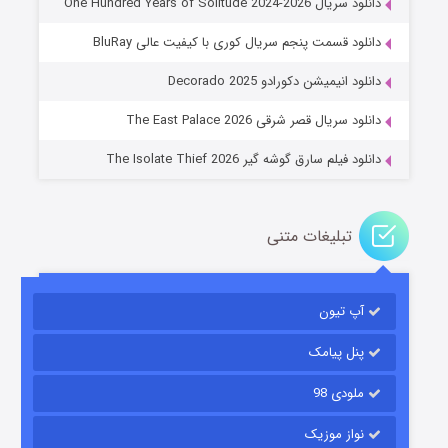
دانلود سریال One Hundred Years of Solitude 2024-2026
دانلود قسمت پنجم سریال کوری با کیفیت عالی BluRay
عملیات آپارتمان
دانلود انیمیشن دکورادو Decorado 2025
2 (زیرنویس)
قسمت
منتشر شد
دانلود سریال قصر شرقی The East Palace 2026
دانلود فیلم سارق گوشه گیر The Isolate Thief 2026
تبلیغات متنی
آپ تیون
مردگان متحرک: شهر مرده ۳
2 (زیرنویس)
قسمت
منتشر شد
پنل پیامک
ملودی 98
نواز موزیک