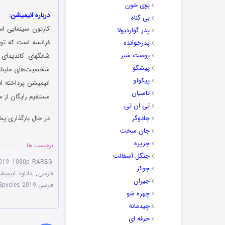
بوی خون
درباره انیمیشن:
بی گناه
کارتون سینمایی ا
پدر گواردیولا
پدرخوانده
پوست شیر
شانگهای کاندیدا
پیشگو
شخصیت‌های ملیناو 
پیکولو
انیمیشن پرداخته ا
تاسیان
مستقیم رایگان از س
تی ان تی
جادوگر
در حال بارگذاری پخ
جان سخت
جزیره
برچسب ها
جنگل آسفالت
2019 1080p RARBG
جوکر
فارسی
,
دانلود انیمی
جیران
فارسی Spycies 2019
چهره شو
چیدمانه
حرفه ای