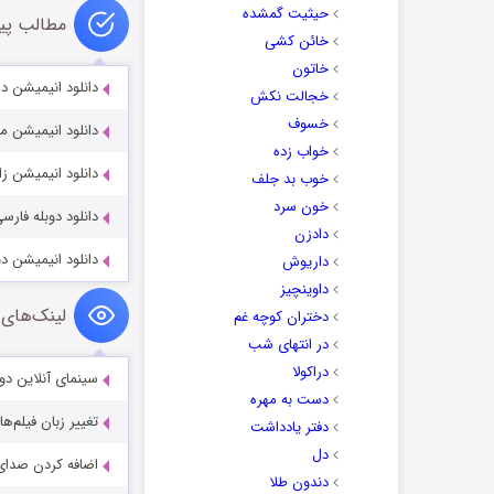
حیثیت گمشده
مطالب پی
خائن کشی
خاتون
دانلود انیمیشن داستان 
خجالت نکش
خسوف
دانلود انیمیشن مدرسه وای
خواب زده
دانلود انیمیشن زامبزیا 2012
خوب بد جلف
خون سرد
دانلود دوبله فارسی انیمیشن e 2017
دادزن
دانلود انیمیشن دنیای شارلوت ۲ با دوبله
داریوش
داوینچیز
لینک‌های 
دختران کوچه غم
در انتهای شب
دراکولا
سینمای آنلاین دو
دست به مهره
تغییر زبان فیلم‌ها
دفتر یادداشت
دل
اضافه کردن صدای 
دندون طلا