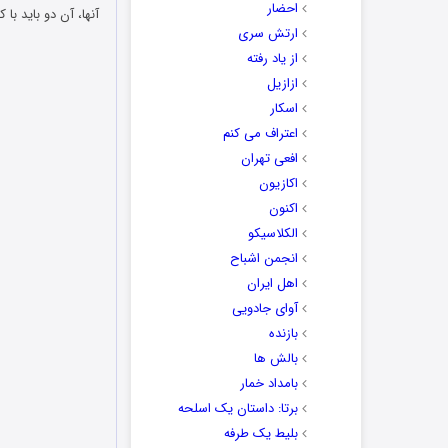
احضار
آنها، آن دو باید ب
ارتش سری
از یاد رفته
ازازیل
اسکار
اعتراف می کنم
افعی تهران
اکازیون
اکنون
الکلاسیکو
انجمن اشباح
اهل ایران
آوای جادویی
بازنده
بالش ها
بامداد خمار
برتا: داستان یک اسلحه
بلیط یک‌‌ طرفه