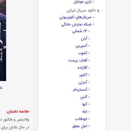
بازی موبایل
دانلود سریال ایرانی
سریال‌های تلویزیونی
شبکه نمایش خانگی
۱۳ شمالی
آبان
آسپرین
آشوب
آفتاب پرست
آقازاده
آکتور
آمرلی
نا
آمستردام
آنتن
آنها
ابله
خلاصه داستان:
ابوطالب
ولادیمیر و هکتور د
اجل معلق
در حال تلاش برای 