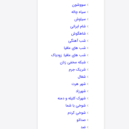
سووشون
سیاه چاله
سیاوش
شام ایرانی
شاهگوش
شب آهنگی
شب های مافیا
شب های مافیا: زودیاک
شبکه مخفی زنان
شریک جرم
شغال
شهر هرت
شهرزاد
شهرک کلیله و دمنه
شوخی با شما
شوخی کردم
صداتو
ضد