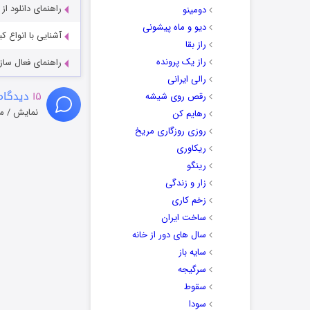
راهنمای دانلود ا
دومینو
دیو و ماه پیشونی
آشنایی با انواع ک
راز بقا
راز یک پرونده
راهنمای فعال سازی کیفیت R
رالی ایرانی
۱۵
دیدگاه
رقص روی شیشه
نمایش / م
رهایم کن
روزی روزگاری مریخ
ریکاوری
رینگو
زار و زندگی
زخم کاری
ساخت ایران
سال های دور از خانه
سایه باز
سرگیجه
سقوط
سودا