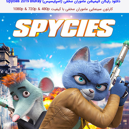
دانلود رایگان انیمیشن ماموران مخفی (اسپایسیس) Spycies 2019 BluRay
کارتون سینمایی ماموران مخفی با کیفیت 1080p & 720p & 480p