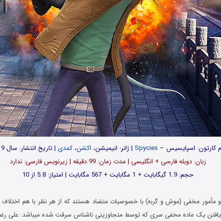
م کارتون: اسپایسیس –
Spycies
| ژانر: انیمیشن،
اکشن
،
کمدی
| تاریخ انتشار: سال 2019
زبان: دوبله فارسی + انگلیسی | مدت زمان: 99 دقیقه | زیرنویس فارسی: ندارد
حجم: 1.9 گیگابایت + 1 مگابایت + 567 مگابایت | امتیاز: 5.8 از 10
و مأمور مخفی (موش و گربه) با خصوصیات متضاد هستند که از هر نظر با هم اختلاف دار
یافتن یک ماده مخفی سری که توسط متجاوزینی ناشناس سرقت شده میباشد. علی رغم 