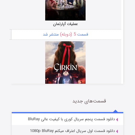
عملیات آپارتمان
5 (دوبله)
قسمت
منتشر شد
قسمت‌های جدید
سریال زشت
2 (زیرنویس)
قسمت
منتشر شد
دانلود قسمت پنجم سریال کوری با کیفیت عالی BluRay
دانلود قسمت اول سریال اعتراف میکنم 1080p BluRay