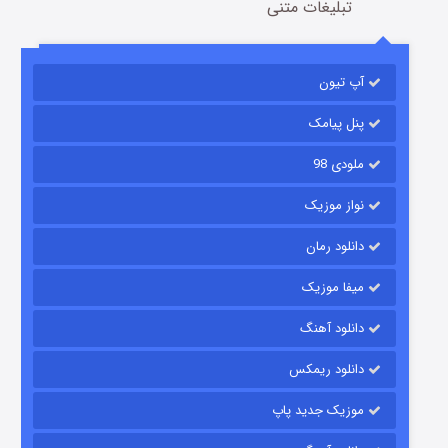
تبلیغات متنی
آپ تیون
باب اسفنجی فصل ۱۷
6 (زیرنویس)
قسمت
منتشر شد
پنل پیامک
ملودی 98
نواز موزیک
دانلود رمان
میفا موزیک
دانلود آهنگ
رویایی برای تو
دانلود ریمکس
15 (دوبله)
قسمت
منتشر شد
موزیک جدید پاپ