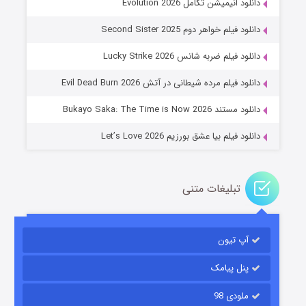
دانلود انیمیشن تکامل Evolution 2026
دانلود فیلم خواهر دوم Second Sister 2025
جادوگری در مغولستان
دانلود فیلم ضربه شانس Lucky Strike 2026
۱۴ (زیرنویس)
قسمت
منتشر شد
دانلود فیلم مرده شیطانی در آتش Evil Dead Burn 2026
دانلود مستند Bukayo Saka: The Time is Now 2026
دانلود فیلم بیا عشق بورزیم Let’s Love 2026
تبلیغات متنی
باب اسفنجی فصل ۱۷
آپ تیون
۶ (زیرنویس)
قسمت
منتشر شد
پنل پیامک
ملودی 98