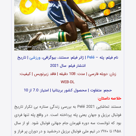
نام فیلم: پله –
Pelé
| ژانر فیلم: مستند، بیوگرافی،
ورزشی
| تاریخ
انتشار فیلم: سال 2021
زبان: دوبله فارسی | مدت: 108 دقیقه | فاقد زیرنویس | کیفیت:
WEB-DL
حجم: متفاوت | محصول کشور بریتانیا | امتیاز: 7.0 از 10
خلاصه داستان:
مستند تماشایی Pelé 2021 به بررسی زندگی ستاره بی تکرار تاریخ
فوتبال برزیل و جهان یعنی پله پرداخته است. در واقع پله تنها فردی
بود که توانست سه دوره قهرمان جام جهانی فوتبال شود. او از سال
۱۹۵۸ تا ۱۹۷۰ در تیم ملی فوتبال برزیل درخشید و در دوران پر فراز و