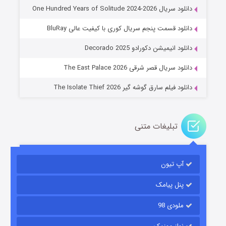
دانلود سریال One Hundred Years of Solitude 2024-2026
دانلود قسمت پنجم سریال کوری با کیفیت عالی BluRay
عملیات آپارتمان
دانلود انیمیشن دکورادو Decorado 2025
۲ (زیرنویس)
قسمت
منتشر شد
دانلود سریال قصر شرقی The East Palace 2026
دانلود فیلم سارق گوشه گیر The Isolate Thief 2026
تبلیغات متنی
آپ تیون
مردگان متحرک: شهر مرده ۳
۲ (زیرنویس)
قسمت
منتشر شد
پنل پیامک
ملودی 98