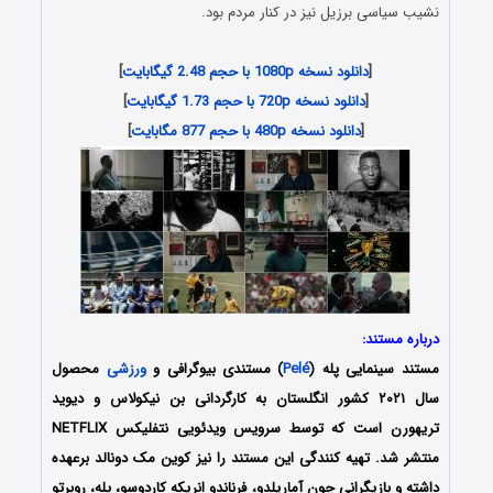
نشیب سیاسی برزیل نیز در کنار مردم بود.
[
دانلود نسخه 1080p با حجم 2.48 گیگابایت
]
[
دانلود نسخه 720p با حجم 1.73 گیگابایت
]
[
دانلود نسخه 480p با حجم 877 مگابایت
]
درباره مستند:
مستند سینمایی پله (
Pelé
) مستندی بیوگرافی و
ورزشی
محصول
سال ۲۰۲۱ کشور انگلستان به کارگردانی بن نیکولاس و دیوید
تریهورن است که توسط سرویس ویدئویی نتفلیکس NETFLIX
منتشر شد. تهیه کنندگی این مستند را نیز کوین مک دونالد برعهده
داشته و بازیگرانی چون آماریلدو، فرناندو انریکه کاردوسو، پله، روبرتو