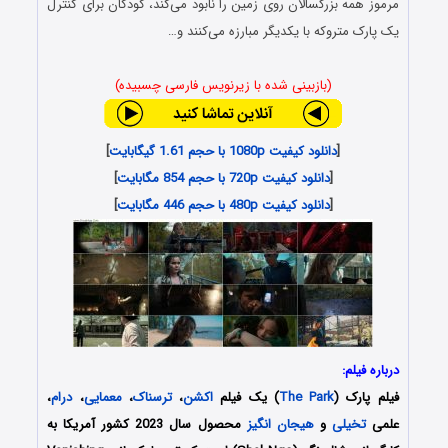
مرموز همه بزرگسالان روی زمین را نابود می‌کند، کودکان برای کنترل
یک پارک متروکه با یکدیگر مبارزه می‌کنند و…
(بازبینی شده با زیرنویس فارسی چسبیده)
[
دانلود کیفیت 1080p با حجم 1.61 گیگابایت
]
[
دانلود کیفیت 720p با حجم 854 مگابایت
]
[
دانلود کیفیت 480p با حجم 446 مگابایت
]
درباره فیلم:
فیلم پارک (
The Park
) یک فیلم
اکشن
،
ترسناک
،
معمایی
،
درام
،
علمی
تخیلی
و
هیجان انگیز
محصول سال 2023 کشور آمریکا به