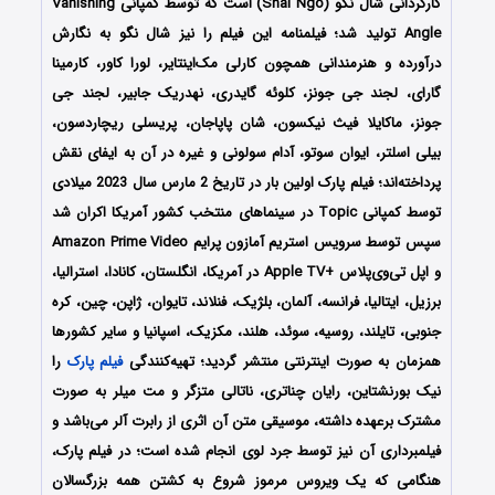
کارگردانی شال نگو (Shal Ngo) است که توسط کمپانی Vanishing
Angle تولید شد؛ فیلمنامه این فیلم را نیز شال نگو به نگارش
درآورده و هنرمندانی همچون کارلی مک‌اینتایر، لورا کاور، کارمینا
گارای، لجند جی جونز، کلوئه گایدری، نهدریک جابیر، لجند جی
جونز، ماکایلا فیث نیکسون، شان پاپاجان، پریسلی ریچاردسون،
بیلی اسلتر، ایوان سوتو، آدام سولونی و غیره در آن به ایفای نقش
پرداخته‌اند؛ فیلم پارک اولین بار در تاریخ 2 مارس سال 2023 میلادی
توسط کمپانی
Topic
در سینماهای منتخب کشور آمریکا اکران شد
سپس توسط سرویس استریم آمازون پرایم Amazon Prime Video
و اپل تی‌وی‌پلاس +Apple TV در آمریکا، انگلستان، کانادا، استرالیا،
برزیل، ایتالیا، فرانسه، آلمان، بلژیک، فنلاند، تایوان، ژاپن، چین، کره
جنوبی، تایلند، روسیه، سوئد، هلند، مکزیک، اسپانیا و سایر کشورها
همزمان به صورت اینترنتی منتشر گردید؛ تهیه‌کنندگی
فیلم پارک
را
نیک بورنشتاین، رایان چناتری، ناتالی متزگر و مت میلر به صورت
مشترک برعهده داشته، موسیقی متن آن اثری از رابرت آلر می‌باشد و
فیلمبرداری آن نیز توسط جرد لوی انجام شده است؛ در فیلم پارک،
هنگامی که یک ویروس مرموز شروع به کشتن همه بزرگسالان