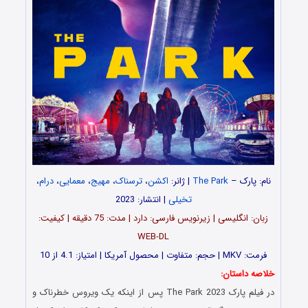
نام: پارک –
The Park
| ژانر:
اکشن
،
ترسناک
،
مهیج
،
معمایی
،
درام
،
تخیلی
| انتشار: 2023
زبان: انگلیسی | زیرنویس فارسی: دارد | مدت‌: 75 دقیقه | کیفیت:
WEB-DL
فرمت: MKV | حجم: متفاوت | محصول آمریکا | امتیاز: 4.1 از 10
خلاصه داستان:
در فیلم پارک The Park 2023 پس از اینکه یک ویروس خطرناک و