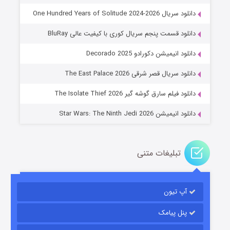
دانلود سریال One Hundred Years of Solitude 2024-2026
دانلود قسمت پنجم سریال کوری با کیفیت عالی BluRay
دانلود انیمیشن دکورادو Decorado 2025
خاندان اژدها فصل ۳
دانلود سریال قصر شرقی The East Palace 2026
۶ (زیرنویس)
قسمت
منتشر شد
دانلود فیلم سارق گوشه گیر The Isolate Thief 2026
دانلود انیمیشن Star Wars: The Ninth Jedi 2026
تبلیغات متنی
آپ تیون
جادوگری در مغولستان
۱۴ (زیرنویس)
قسمت
منتشر شد
پنل پیامک