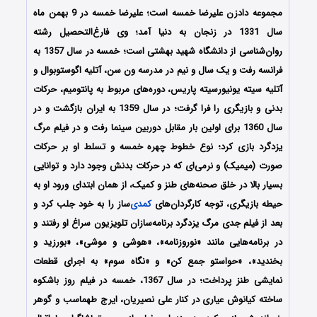
مجموعه دادزن علیرضا خمسه است؛ علیرضا خمسه در 9 بهمن ماه
سال 1331 در زنجان به دنیا آمد؛ وی فارغ‌التحصیل رشته
روان‌شناسی از دانشگاه شهید بهشتی است؛ خمسه در سال 1357 به
فرانسه رفت و یک سال و نیم در مدرسه ون سن، آتلیه اگوستوبوال و
آتلیه سیته یونیورسیته پاریس، دوره‌های مربوط به پانتومیم، حرکات
بدنی و بازیگری را فرا گرفت؛ در سال 1359 به ایران بازگشت و در
سال 1360 برای اولین بار مقابل دوربین سینما رفت و در فیلم مرگ
یزدگرد بازی کرد؛ نوع خطوط چهره خمسه و تسلط او بر حرکات
صورت (میمیک) و نرمی‌ای که در حرکات بدنش وجود دارد و توانایی
بسیار بالا در خلق صحنه‌های طنز و کمیک، از همان ابتدای ورود او به
حیطه بازیگری، توجه کارگردان‌های
کمدی
‌ساز را به خود جلب کرد و
بعد از فیلم جدی مرگ یزدگرد برنامه‌سازان تلویزیون سراغ او رفتند و
در برنامه‌هایی مانند «نوروزنامه»، «هوشی و موشی»، «بورزید و
بخندید»، «حواستو جمع کن» و «نگاه سوم» به اجرای قطعات
نمایشی طنز پرداخت؛ در سال 1367، خمسه در فیلم روز باشکوه
ساخته کیانوش عیاری در کنار علی نصیریان، ایرج طهماسب و گوهر