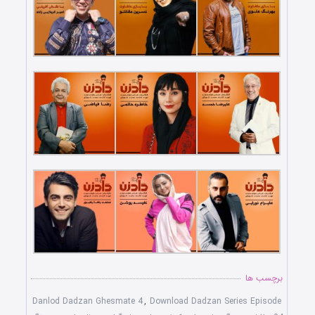
برچسب ها
Danlod Dadzan Ghesmate 4
,
Download Dadzan Series Episode