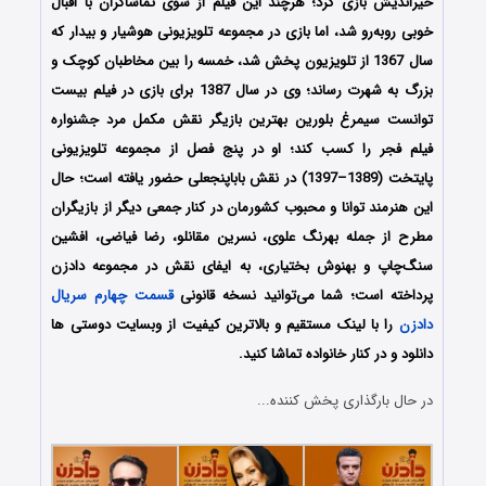
خیراندیش بازی کرد؛ هرچند این فیلم از سوی تماشاگران با اقبال
خوبی روبه‌رو شد، اما بازی در مجموعه تلویزیونی هوشیار و بیدار که
سال 1367 از تلویزیون پخش شد، خمسه را بین مخاطبان کوچک و
بزرگ به شهرت رساند؛ وی در سال 1387 برای بازی در فیلم بیست
توانست سیمرغ بلورین بهترین بازیگر نقش مکمل مرد جشنواره
فیلم فجر را کسب کند؛ او در پنج فصل از مجموعه تلویزیونی
پایتخت (1389–1397) در نقش باباپنجعلی حضور یافته‌ است؛ حال
این هنرمند توانا و محبوب کشورمان در کنار جمعی دیگر از بازیگران
مطرح از جمله بهرنگ علوی، نسرین مقانلو، رضا فیاضی، افشین
سنگ‌چاپ و بهنوش بختیاری، به ایفای نقش در مجموعه دادزن
پرداخته است؛ شما می‌توانید نسخه قانونی
قسمت چهارم سریال
دادزن
را با لینک مستقیم و بالاترین کیفیت از وبسایت دوستی ها
دانلود و در کنار خانواده تماشا کنید.
در حال بارگذاری پخش کننده...