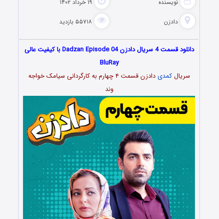
نویسنده
۱۹ خرداد ۱۴۰۲
دادزن
۵۵۷۱۸ بازدید
دانلود قسمت 4 سریال دادزن Dadzan Episode 04 با کیفیت عالی
BluRay
سریال
کمدی
دادزن قسمت ۴ چهارم به کارگردانی سیامک خواجه
وند