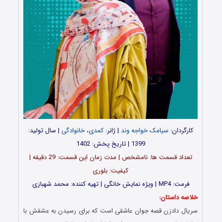
کارگردان:
سیامک خواجه وند
| ژانر:
کمدی
،
خانوادگی
| سال تولید:
1399 | تاریخ پخش: 1402
تعداد قسمت ها: نامشخص | مدت زمان این قسمت: 29 دقیقه |
کیفیت: بلوری
فرمت: MP4 | ویژه نمایش خانگی | تهیه کننده: محمد شهبازی
خلاصه داستان:
سریال دادزن قصه جوان عاشقی است که برای رسیدن به عشقش با