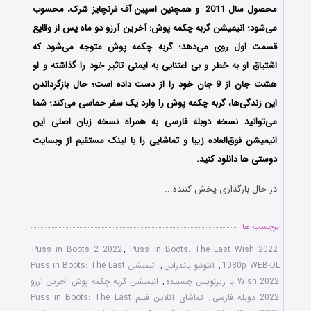
محصول سال 2011 و همچنین اسپین آف فرنچایز شرک، محسوب
می‌شود؛ انیمیشن گربه چکمه پوش: آخرین آرزو دو ماه پس از وقایع
قسمت اول روی می‌دهد؛ گربه چکمه پوش متوجه می‌شود که
اشتیاق او به خطر و بی اعتنایی به ایمنی تاثیر خود را گذاشته و او
هشت جان از 9 جان خود را از دست داده است؛ حال بازگرداندن
این زندگی‌ها، گربه‌ چکمه‌ پوش را وارد یک سفر حماسی می‌کند؛ شما
می‌توانید نسخه دوبله فارسی به همراه نسخه زبان اصلی این
انیمیشن فوق‌العاده زیبا و تماشایی را با لینک مستقیم از وبسایت
دوستی ها دانلود کنید.
در حال بارگذاری پخش کننده...
برچسب ها
Puss in Boots 2 2022
,
Puss in Boots: The Last Wish 2022
1080p WEB-DL
,
آنتونیو باندراس
,
انیمیشن Puss in Boots: The Last
Wish 2022 با زیرنویس چسبیده
,
انیمیشن گربه چکمه پوش آخرین آرزو
2022 دوبله فارسی
,
تماشای آنلاین فیلم Puss in Boots: The Last