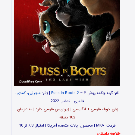
نام: گربه چکمه پوش ۲ –
Puss in Boots 2
| ژانر:
ماجرایی
،
کمدی
،
فانتزی | انتشار: 2022
زبان: دوبله فارسی + انگلیسی | زیرنویس فارسی: دارد | مدت‌زمان:
102 دقیقه
فرمت: MKV | محصول ایالات متحده آمریکا | امتیاز: 7.8 از 10
خلاصه داستان: