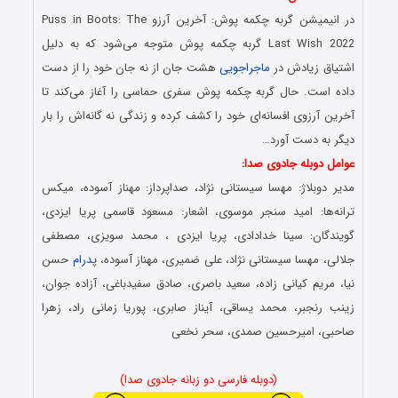
در انیمیشن گربه چکمه پوش: آخرین آرزو Puss in Boots: The
Last Wish 2022 گربه چکمه پوش متوجه می‌شود که به دلیل
اشتیاق زیادش در
ماجراجویی
هشت جان از نه جان خود را از دست
داده است. حال گربه چکمه پوش سفری حماسی را آغاز می‌کند تا
آخرین آرزوی افسانه‌ای خود را کشف کرده و زندگی نه گانه‌اش را بار
دیگر به دست آورد…
عوامل دوبله جادوی صدا:
مدیر دوبلاژ: مهسا سیستانی نژاد، صداپرداز: مهناز آسوده، میکس
ترانه‌ها: امید سنجر موسوی، اشعار: مسعود قاسمی پریا ایزدی،
گویندگان: سینا خدادادی، پریا ایزدی ، محمد سویزی، مصطفی
جلالی، مهسا سیستانی نژاد، علی ضمیری، مهناز آسوده، پ
درام
حسن
نیا، مریم کیانی زاده، سعید باصری، صادق سفیدباغی، آزاده جوان،
زینب رنجبر، محمد یساقی، آیناز صابری، پوریا زمانی راد، زهرا
صاحبی، امیرحسین صمدی، سحر نخعی
(دوبله فارسی دو زبانه جادوی صدا)