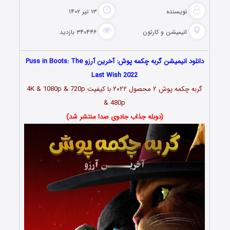
نویسنده
۱۳ تیر ۱۴۰۲
انیمیشن و کارتون
۳۴۰۴۴۶ بازدید
دانلود انیمیشن گربه چکمه پوش: آخرین آرزو Puss in Boots: The
Last Wish 2022
گربه چکمه پوش ۲ محصول ۲۰۲۲
با کیفیت 4K & 1080p & 720p
& 480p
(دوبله جذاب جادوی صدا منتشر شد)