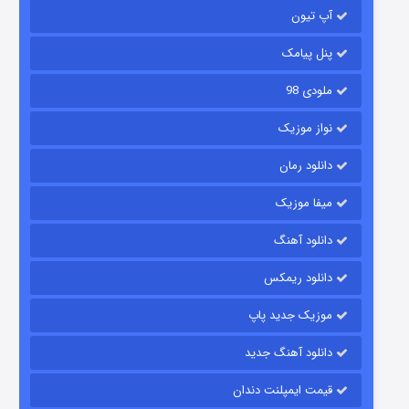
آپ تیون
باب اسفنجی فصل ۱۷
۶ (زیرنویس)
قسمت
منتشر شد
پنل پیامک
ملودی 98
نواز موزیک
دانلود رمان
میفا موزیک
دانلود آهنگ
رویایی برای تو
دانلود ریمکس
۱۵ (دوبله)
قسمت
منتشر شد
موزیک جدید پاپ
دانلود آهنگ جدید
قیمت ایمپلنت دندان