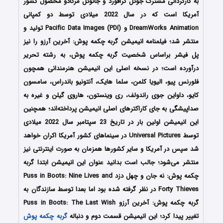
به کارگردانی مشترک جوئل کرافورد و جانوئل مرکادو محصول کشور
آمریکا است که در سال 2022 میلادی توسط دو کمپانی
DreamWorks Animation و Pacific Data Images (PDI) تولید و
منتشر شد؛ فیلمنامه انیمیشن گربه چکمه پوش: آخرین آرزو را نیز
پل فیشر براساس شخصیت گربه چکمه پوش، به رشته تحریر
درآورده‌‌‌‌ است؛ در نسخه اصلی این انیمیشن هنرمندانی همچون
فلورنس پیو، الیویا کلمن، سلما هایک، آنتونیو باندراس، سامسون
کایو، داواین جوی راندولف، ری وینستون، هاروی گیلن و غیره به
صداپیشگی به جای کاراکترهای اصلی انیمیشن پرداخته‌اند؛ همچنین
این انیمیشن اولین بار در تاریخ 23 سپتامبر سال 2022 میلادی
توسط Universal Pictures در سینماهای کشور آمریکا اکران خواهد
شد سپس در آمریکا و سایر کشورها همزمان به صورت اینترنتی نیز
منتشر می‌شود؛ جالب است بدانید عنوان این انیمیشن ابتدا گربه
چکمه پوش: نه جان و چهل دزد Puss in Boots: Nine Lives and
Forty Thieves در نظر گرفته شده بود اما بعدا توسط سازندگان به
گربه چکمه پوش: آخرین آرزو Puss in Boots: The Last Wish
تغییر پیدا کرد؛ این انیمیشن قسمت دوم و دنباله
گربه چکمه پوش