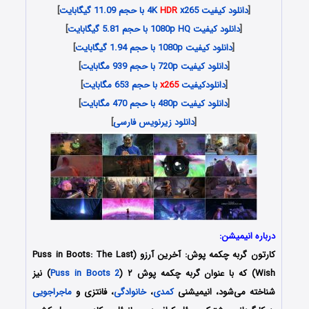
[
دانلود کیفیت 4K
x265 با حجم 11.09 گیگابایت
HDR
]
[
دانلود کیفیت 1080p HQ با حجم 5.81 گیگابایت
]
[
دانلود کیفیت 1080p با حجم 1.94 گیگابایت
]
[
دانلود کیفیت 720p با حجم 939 مگابایت
]
[
دانلودکیفیت
x265
با حجم 653 مگابایت
]
[
دانلود کیفیت 480p با حجم 470 مگابایت
]
[
دانلود زیرنویس فارسی
]
درباره انیمیشن:
کارتون گربه چکمه پوش: آخرین آرزو (Puss in Boots: The Last
Wish) که با عنوان گربه چکمه پوش ۲ (
Puss in Boots 2
) نیز
شناخته می‌شود، انیمیشنی
کمدی
،
خانوادگی
، فانتزی و
ماجراجویی