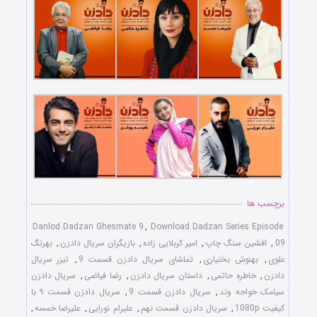
برچسب ها
Danlod Dadzan Ghesmate 9
,
Download Dadzan Series Episode
09
,
افشین سنگ چاپ
,
امیر کربلایی زاده
,
بازیگران سریال دادزن
,
بهرنگ
علوی
,
بهنوش بختیاری
,
تماشای سریال دادزن قسمت 9
,
تیزر سریال
دادزن
,
خاطره حاتمی
,
داستان سریال دادزن
,
رضا فیاضی
,
سریال دادزن
سیامک خواجه وند
,
سریال دادزن قسمت 9
,
سریال دادزن قسمت ۹ با
کیفیت 1080p
,
سریال دادزن قسمت نهم
,
علیرام نورایی
,
علیرضا خمسه
,