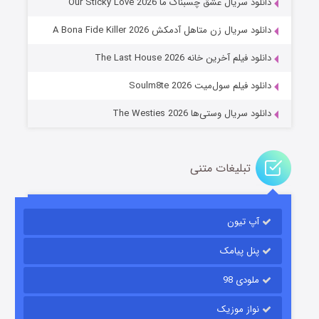
دانلود سریال عشق چسبناک ما Our Sticky Love 2026
عملیات آپارتمان
دانلود سریال زن متاهل آدمکش A Bona Fide Killer 2026
۲ (زیرنویس)
قسمت
منتشر شد
دانلود فیلم آخرین خانه The Last House 2026
دانلود فیلم سول‌میت Soulm8te 2026
دانلود سریال وستی‌ها The Westies 2026
تبلیغات متنی
مردگان متحرک: شهر مرده ۳
۲ (زیرنویس)
قسمت
منتشر شد
آپ تیون
پنل پیامک
ملودی 98
نواز موزیک