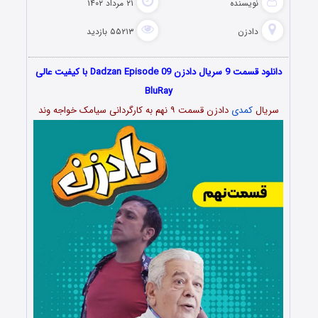
نویسنده
۲۱ مرداد ۱۴۰۲
دادزن
۵۵۲۱۳ بازدید
دانلود قسمت 9 سریال دادزن Dadzan Episode 09 با کیفیت عالی
BluRay
سریال
کمدی
دادزن قسمت ۹ نهم به کارگردانی سیامک خواجه وند